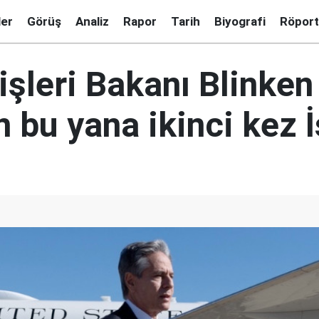
ler
Görüş
Analiz
Rapor
Tarih
Biyografi
Röport
şleri Bakanı Blinken
 bu yana ikinci kez İ