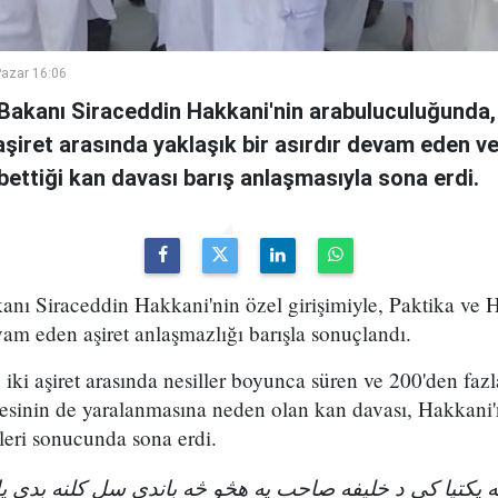
azar 16:06
i Bakanı Siraceddin Hakkani'nin arabuluculuğunda,
i aşiret arasında yaklaşık bir asırdır devam eden v
ybettiği kan davası barış anlaşmasıyla sona erdi.
kanı Siraceddin Hakkani'nin özel girişimiyle, Paktika ve H
vam eden aşiret anlaşmazlığı barışla sonuçlandı.
iki aşiret arasında nesiller boyunca süren ve 200'den fazl
esinin de yaralanmasına neden olan kan davası, Hakkani'
eri sonucunda sona erdi.
ویه پکتیا کې د خلیفه صاحب په هڅو څه باندې سل کلنه بدي 