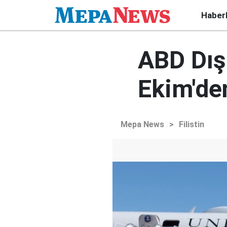
Haber
ABD Dışi
Ekim'den
Mepa News
>
Filistin