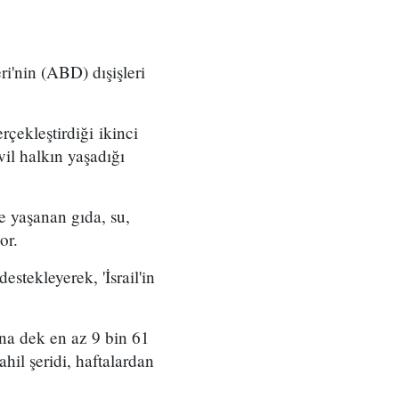
ri'nin (ABD) dışişleri
rçekleştirdiği ikinci
il halkın yaşadığı
de yaşanan gıda, su,
or.
estekleyerek, 'İsrail'in
ana dek en az 9 bin 61
il şeridi, haftalardan