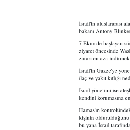
İsrail'in uluslararası 
bakanı Antony Blinken,
7 Ekim'de başlayan süre
ziyaret öncesinde Wash
zararı en aza indirmek
İsrail'in Gazze'ye yöne
ilaç ve yakıt kıtlığı n
İsrail yönetimi ise ateş
kendini korumasına en
Hamas'ın kontrolündeki
kişinin öldürüldüğünü 
bu yana İsrail tarafın