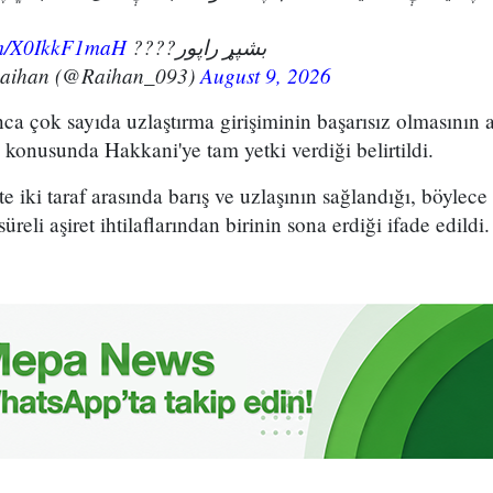
com/X0IkkF1maH
بشپړ راپور????
Raihan (@Raihan_093)
August 9, 2026
unca çok sayıda uzlaştırma girişiminin başarısız olmasının 
konusunda Hakkani'ye tam yetki verdiği belirtildi.
kte iki taraf arasında barış ve uzlaşının sağlandığı, böylece
eli aşiret ihtilaflarından birinin sona erdiği ifade edildi.