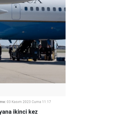
eme:
03 Kasım 2023 Cuma 11:17
yana ikinci kez