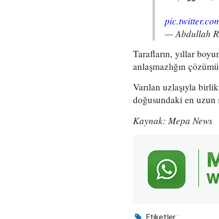
pic.twitter.
— Abdullah 
Tarafların, yıllar boy
anlaşmazlığın çözümü 
Varılan uzlaşıyla birli
doğusundaki en uzun sür
Kaynak: Mepa News
Etiketler :