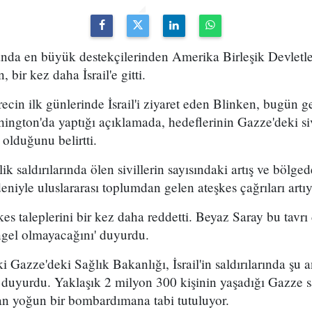
alanda en büyük destekçilerinden Amerika Birleşik Devletle
 bir kez daha İsrail'e gitti.
cin ilk günlerinde İsrail'i ziyaret eden Blinken, bugün ge
ington'da yaptığı açıklamada, hedeflerinin Gazze'deki siv
 olduğunu belirtti.
lik saldırılarında ölen sivillerin sayısındaki artış ve bölge
edeniyle uluslararası toplumdan gelen ateşkes çağrıları artıy
kes taleplerini bir kez daha reddetti. Beyaz Saray bu tavrı d
gel olmayacağını' duyurdu.
 Gazze'deki Sağlık Bakanlığı, İsrail'in saldırılarında şu 
duyurdu. Yaklaşık 2 milyon 300 kişinin yaşadığı Gazze sah
dan yoğun bir bombardımana tabi tutuluyor.