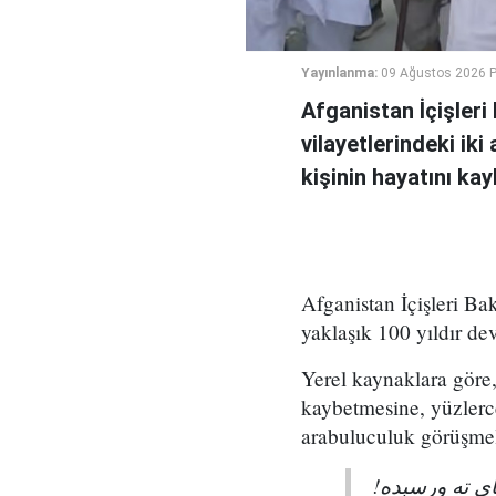
Yayınlanma:
09 Ağustos 2026 P
Afganistan İçişler
vilayetlerindeki ik
kişinin hayatını ka
Afganistan İçişleri Ba
yaklaşık 100 yıldır de
Yerel kaynaklara göre, 
kaybetmesine, yüzlerc
arabuluculuk görüşmel
پای ته ورسېده