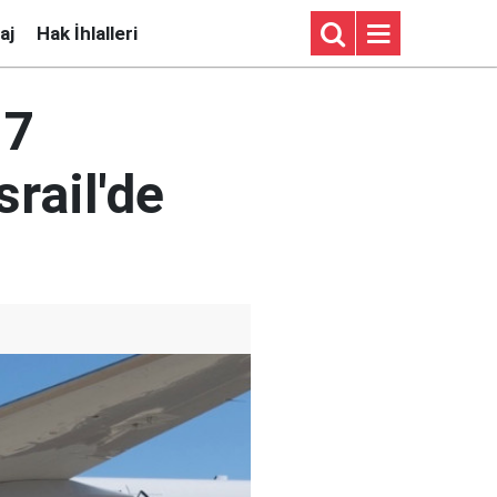
aj
Hak İhlalleri
 7
srail'de