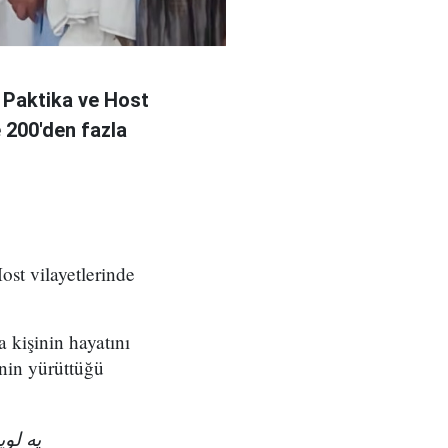
 Paktika ve Host
e 200'den fazla
ost vilayetlerinde
a kişinin hayatını
nin yürüttüğü
په ل!