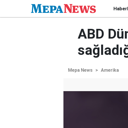
Haber
ABD Dün
sağladığ
Mepa News
>
Amerika