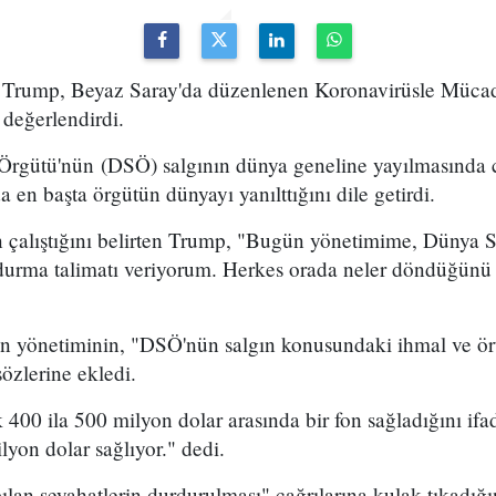
rump, Beyaz Saray'da düzenlenen Koronavirüsle Müca
değerlendirdi.
Örgütü'nün (DSÖ) salgının dünya geneline yayılmasında 
en başta örgütün dünyayı yanılttığını dile getirdi.
n çalıştığını belirten Trump, "Bugün yönetimime, Dünya 
urma talimatı veriyorum. Herkes orada neler döndüğünü bi
en yönetiminin, "DSÖ'nün salgın konusundaki ihmal ve ört
sözlerine ekledi.
 400 ila 500 milyon dolar arasında bir fon sağladığını i
lyon dolar sağlıyor." dedi.
lan seyahatlerin durdurulması" çağrılarına kulak tıkadığ