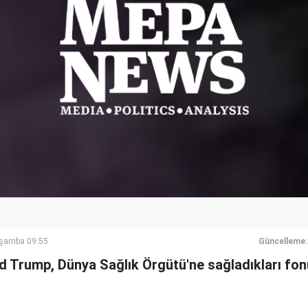
rşamba 09:55
Güncelleme:
 Trump, Dünya Sağlık Örgütü'ne sağladıkları fo