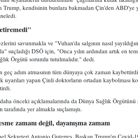
 Trump, kendisinin bunlara bakmadan Çin'den ABD'ye ya
neledi.
getiremedi"
zlerini savunmakla ve "Vuhan'da salgının nasıl yayıldığına
" suçladığı DSÖ için, "Onca yılın ardından artık en teme
lık Örgütü sorumlu tutulmalıdır." dedi.
in geç adım atmasının tüm dünyaya çok zaman kaybettirdi
 ilk uyarıları yapan Çinli doktorların ortadan kaybolması 
tirdi.
ha önceki açıklamalarında da Dünya Sağlık Örgütünü se
n tarafında yer almakla suçlamıştı.
esme zamanı değil, dayanışma zamanı
nel Sekreteri Antonio Guterres, Başkan Trump'ın Covid-19