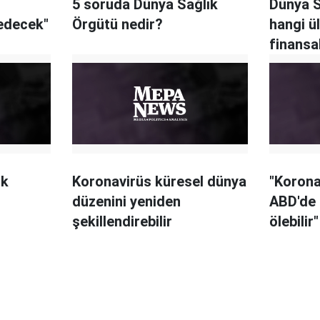
5 soruda Dünya Sağlık
Dünya S
edecek"
Örgütü nedir?
hangi ü
finansa
ık
Koronavirüs küresel dünya
"Korona
düzenini yeniden
ABD'de 
şekillendirebilir
ölebilir"