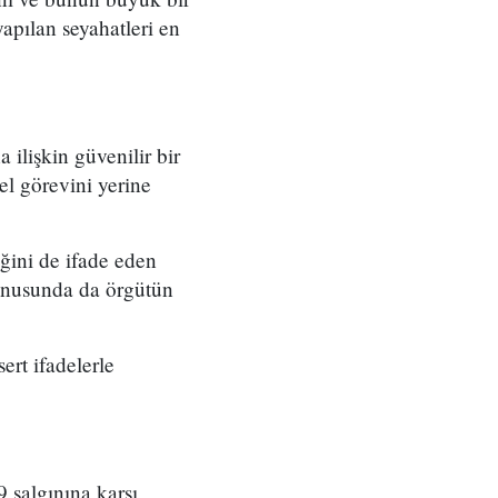
pılan seyahatleri en
 ilişkin güvenilir bir
l görevini yerine
ğini de ifade eden
konusunda da örgütün
rt ifadelerle
 salgınına karşı