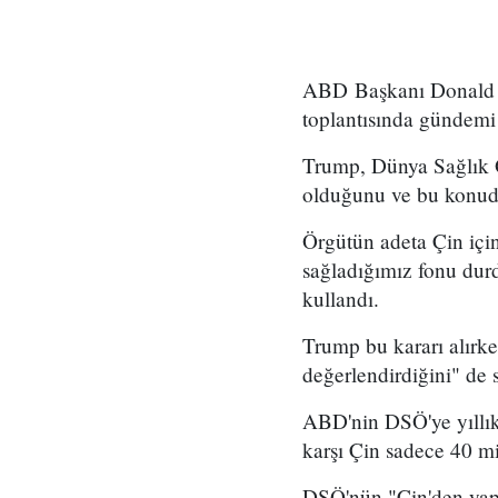
ABD Başkanı Donald T
toplantısında gündemi 
Trump, Dünya Sağlık 
olduğunu ve bu konuda 
Örgütün adeta Çin içi
sağladığımız fonu durd
kullandı.
Trump bu kararı alırk
değerlendirdiğini" de 
ABD'nin DSÖ'ye yıllık
karşı Çin sadece 40 mi
DSÖ'nün "Çin'den yapı