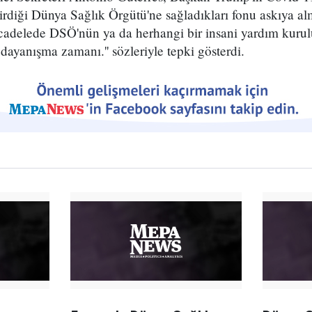
tirdiği Dünya Sağlık Örgütü'ne sağladıkları fonu askıya al
cadelede DSÖ'nün ya da herhangi bir insani yardım kuru
dayanışma zamanı.'' sözleriyle tepki gösterdi.