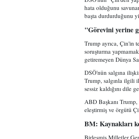
hata olduğunu savunan
başta durdurduğunu yi
"Görevini yerine 
Trump ayrıca, Çin'in te
soruşturma yapmamakla
getiremeyen Dünya Sağ
DSÖ'nün salgına ilişk
Trump, salgınla ilgili
sessiz kaldığını dile ge
ABD Başkanı Trump, da
eleştirmiş ve örgütü Çi
BM: Kaynakları k
Birleşmiş Milletler Ge