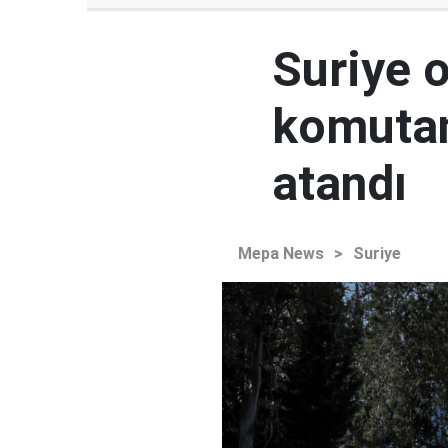
Suriye 
komutan
atandı
Mepa News
>
Suriye