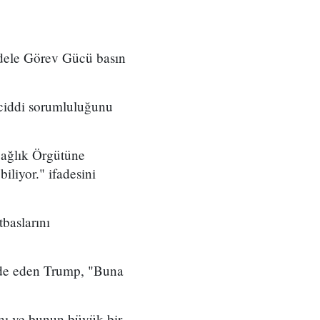
dele Görev Gücü basın
ciddi sorumluluğunu
Sağlık Örgütüne
liyor." ifadesini
baslarını
fade eden Trump, "Buna
ını ve bunun büyük bir