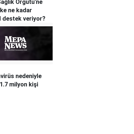
ağlık Örgütü'ne
lke ne kadar
l destek veriyor?
virüs nedeniyle
1.7 milyon kişi