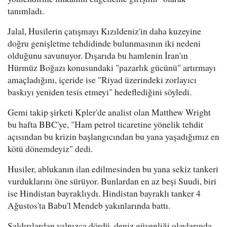
tanımladı.
Jalal, Husilerin çatışmayı Kızıldeniz'in daha kuzeyine
doğru genişletme tehdidinde bulunmasının iki nedeni
olduğunu savunuyor. Dışarıda bu hamlenin İran'ın
Hürmüz Boğazı konusundaki "pazarlık gücünü" artırmayı
amaçladığını, içeride ise "Riyad üzerindeki zorlayıcı
baskıyı yeniden tesis etmeyi" hedeflediğini söyledi.
Gemi takip şirketi Kpler'de analist olan Matthew Wright
bu hafta BBC'ye, "Ham petrol ticaretine yönelik tehdit
açısından bu krizin başlangıcından bu yana yaşadığımız en
kötü dönemdeyiz" dedi.
Husiler, ablukanın ilan edilmesinden bu yana sekiz tankeri
vurduklarını öne sürüyor. Bunlardan en az beşi Suudi, biri
ise Hindistan bayraklıydı. Hindistan bayraklı tanker 4
Ağustos'ta Babu'l Mendeb yakınlarında battı.
Saldırılardan yalnızca dördü, deniz güvenliği olaylarında