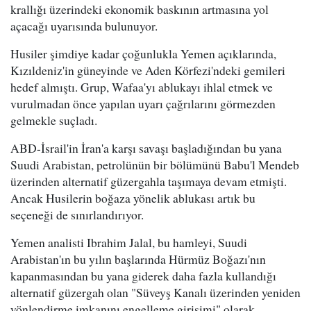
krallığı üzerindeki ekonomik baskının artmasına yol
açacağı uyarısında bulunuyor.
Husiler şimdiye kadar çoğunlukla Yemen açıklarında,
Kızıldeniz'in güneyinde ve Aden Körfezi'ndeki gemileri
hedef almıştı. Grup, Wafaa'yı ablukayı ihlal etmek ve
vurulmadan önce yapılan uyarı çağrılarını görmezden
gelmekle suçladı.
ABD-İsrail'in İran'a karşı savaşı başladığından bu yana
Suudi Arabistan, petrolünün bir bölümünü Babu'l Mendeb
üzerinden alternatif güzergahla taşımaya devam etmişti.
Ancak Husilerin boğaza yönelik ablukası artık bu
seçeneği de sınırlandırıyor.
Yemen analisti Ibrahim Jalal, bu hamleyi, Suudi
Arabistan'ın bu yılın başlarında Hürmüz Boğazı'nın
kapanmasından bu yana giderek daha fazla kullandığı
alternatif güzergah olan "Süveyş Kanalı üzerinden yeniden
yönlendirme imkanını engelleme girişimi" olarak