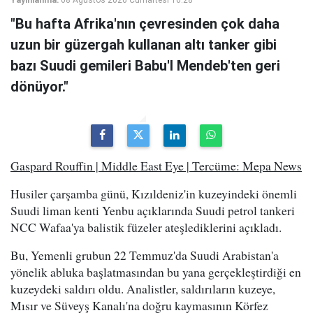
"Bu hafta Afrika'nın çevresinden çok daha
uzun bir güzergah kullanan altı tanker gibi
bazı Suudi gemileri Babu'l Mendeb'ten geri
dönüyor."
Gaspard Rouffin | Middle East Eye | Tercüme: Mepa News
Husiler çarşamba günü, Kızıldeniz'in kuzeyindeki önemli
Suudi liman kenti Yenbu açıklarında Suudi petrol tankeri
NCC Wafaa'ya balistik füzeler ateşlediklerini açıkladı.
Bu, Yemenli grubun 22 Temmuz'da Suudi Arabistan'a
yönelik abluka başlatmasından bu yana gerçekleştirdiği en
kuzeydeki saldırı oldu. Analistler, saldırıların kuzeye,
Mısır ve Süveyş Kanalı'na doğru kaymasının Körfez