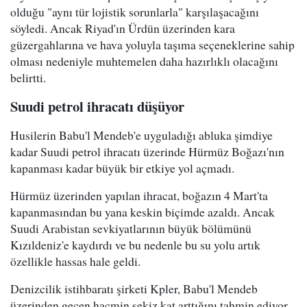
olduğu "aynı tür lojistik sorunlarla" karşılaşacağını
söyledi. Ancak Riyad'ın Ürdün üzerinden kara
güzergahlarına ve hava yoluyla taşıma seçeneklerine sahip
olması nedeniyle muhtemelen daha hazırlıklı olacağını
belirtti.
Suudi petrol ihracatı düşüyor
Husilerin Babu'l Mendeb'e uyguladığı abluka şimdiye
kadar Suudi petrol ihracatı üzerinde Hürmüz Boğazı'nın
kapanması kadar büyük bir etkiye yol açmadı.
Hürmüz üzerinden yapılan ihracat, boğazın 4 Mart'ta
kapanmasından bu yana keskin biçimde azaldı. Ancak
Suudi Arabistan sevkiyatlarının büyük bölümünü
Kızıldeniz'e kaydırdı ve bu nedenle bu su yolu artık
özellikle hassas hale geldi.
Denizcilik istihbaratı şirketi Kpler, Babu'l Mendeb
üzerinden geçen hacmin sekiz kat arttığını tahmin ediyor.