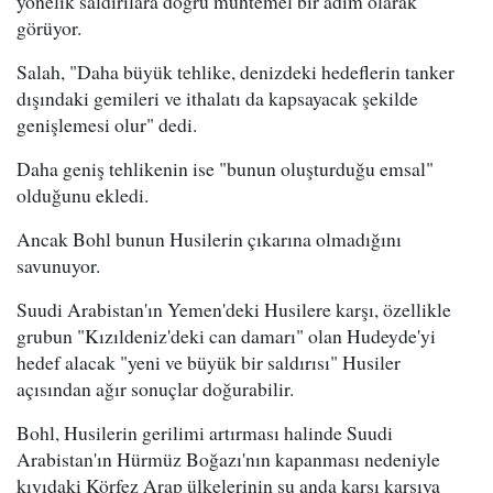
yönelik saldırılara doğru muhtemel bir adım olarak
görüyor.
Salah, "Daha büyük tehlike, denizdeki hedeflerin tanker
dışındaki gemileri ve ithalatı da kapsayacak şekilde
genişlemesi olur" dedi.
Daha geniş tehlikenin ise "bunun oluşturduğu emsal"
olduğunu ekledi.
Ancak Bohl bunun Husilerin çıkarına olmadığını
savunuyor.
Suudi Arabistan'ın Yemen'deki Husilere karşı, özellikle
grubun "Kızıldeniz'deki can damarı" olan Hudeyde'yi
hedef alacak "yeni ve büyük bir saldırısı" Husiler
açısından ağır sonuçlar doğurabilir.
Bohl, Husilerin gerilimi artırması halinde Suudi
Arabistan'ın Hürmüz Boğazı'nın kapanması nedeniyle
kıyıdaki Körfez Arap ülkelerinin şu anda karşı karşıya