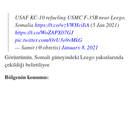
USAF KC-10 refueling USMC F-35B near Leego,
Somalia
https://t.co/wzVWHciIiA
(5 Jan 2021)
https://t.co/WoZAPX07GJ
pic.twitter.com/OrU3o9vMkG
— Samir (@obretix)
January 8, 2021
Görüntünün, Somali güneyindeki Leego yakınlarında
çekildiği belirtiliyor.
Bölgenin konumu: