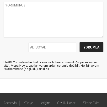
UYARI: Yorumların her türlü cezai ve hukuki sorumluluğu yazan kişiye
aittir. Mepa News, yapılan yorumlardan sorumlu değildir. Her bir yorum
600 karakterle (boşluklu) sınırlıdır.
Anasayfa
Künye
İletişim
Gizlilik İlkeleri
Sitene Ekle