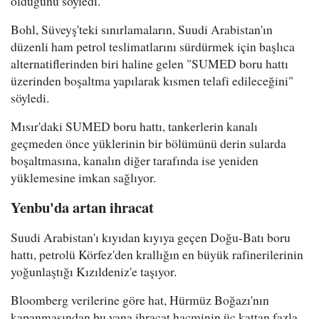
olduğunu söyledi.
Bohl, Süveyş'teki sınırlamaların, Suudi Arabistan'ın
düzenli ham petrol teslimatlarını sürdürmek için başlıca
alternatiflerinden biri haline gelen "SUMED boru hattı
üzerinden boşaltma yapılarak kısmen telafi edileceğini"
söyledi.
Mısır'daki SUMED boru hattı, tankerlerin kanalı
geçmeden önce yüklerinin bir bölümünü derin sularda
boşaltmasına, kanalın diğer tarafında ise yeniden
yüklemesine imkan sağlıyor.
Yenbu'da artan ihracat
Suudi Arabistan'ı kıyıdan kıyıya geçen Doğu-Batı boru
hattı, petrolü Körfez'den krallığın en büyük rafinerilerinin
yoğunlaştığı Kızıldeniz'e taşıyor.
Bloomberg verilerine göre hat, Hürmüz Boğazı'nın
kapanmasından bu yana ihracat hacminin üç kattan fazla