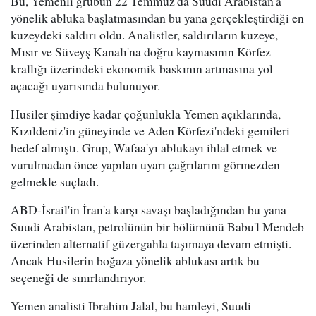
Bu, Yemenli grubun 22 Temmuz'da Suudi Arabistan'a
yönelik abluka başlatmasından bu yana gerçekleştirdiği en
kuzeydeki saldırı oldu. Analistler, saldırıların kuzeye,
Mısır ve Süveyş Kanalı'na doğru kaymasının Körfez
krallığı üzerindeki ekonomik baskının artmasına yol
açacağı uyarısında bulunuyor.
Husiler şimdiye kadar çoğunlukla Yemen açıklarında,
Kızıldeniz'in güneyinde ve Aden Körfezi'ndeki gemileri
hedef almıştı. Grup, Wafaa'yı ablukayı ihlal etmek ve
vurulmadan önce yapılan uyarı çağrılarını görmezden
gelmekle suçladı.
ABD-İsrail'in İran'a karşı savaşı başladığından bu yana
Suudi Arabistan, petrolünün bir bölümünü Babu'l Mendeb
üzerinden alternatif güzergahla taşımaya devam etmişti.
Ancak Husilerin boğaza yönelik ablukası artık bu
seçeneği de sınırlandırıyor.
Yemen analisti Ibrahim Jalal, bu hamleyi, Suudi