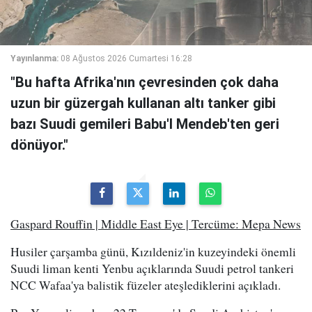
Yayınlanma:
08 Ağustos 2026 Cumartesi 16:28
"Bu hafta Afrika'nın çevresinden çok daha
uzun bir güzergah kullanan altı tanker gibi
bazı Suudi gemileri Babu'l Mendeb'ten geri
dönüyor."
Gaspard Rouffin | Middle East Eye | Tercüme: Mepa News
Husiler çarşamba günü, Kızıldeniz'in kuzeyindeki önemli
Suudi liman kenti Yenbu açıklarında Suudi petrol tankeri
NCC Wafaa'ya balistik füzeler ateşlediklerini açıkladı.