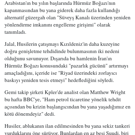
Arabistan'ın bu yılın başlarında Hürmüz Boğazı'nın
kapanmasından bu yana giderek daha fazla kullandığı
alternatif güzergah olan "Süveyş Kanalı üzerinden yeniden
yönlendirme imkanını engelleme girişimi" olarak
tanımladı.
Jalal, Husilerin çatışmayı Kızıldeniz'in daha kuzeyine
doğru genişletme tehdidinde bulunmasının iki nedeni
olduğunu savunuyor. Dışarıda bu hamlenin İran'ın
Hürmüz Boğazı konusundaki "pazarlık gücünü" artırmayı
amaçladığını, içeride ise "Riyad üzerindeki zorlayıcı
baskıyı yeniden tesis etmeyi" hedeflediğini söyledi.
Gemi takip şirketi Kpler'de analist olan Matthew Wright
bu hafta BBC'ye, "Ham petrol ticaretine yönelik tehdit
açısından bu krizin başlangıcından bu yana yaşadığımız en
kötü dönemdeyiz" dedi.
Husiler, ablukanın ilan edilmesinden bu yana sekiz tankeri
vurduklarını öne sürüyor. Bunlardan en az beşi Suudi, biri