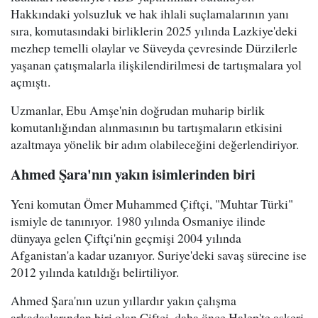
Hakkındaki yolsuzluk ve hak ihlali suçlamalarının yanı
sıra, komutasındaki birliklerin 2025 yılında Lazkiye'deki
mezhep temelli olaylar ve Süveyda çevresinde Dürzilerle
yaşanan çatışmalarla ilişkilendirilmesi de tartışmalara yol
açmıştı.
Uzmanlar, Ebu Amşe'nin doğrudan muharip birlik
komutanlığından alınmasının bu tartışmaların etkisini
azaltmaya yönelik bir adım olabileceğini değerlendiriyor.
Ahmed Şara'nın yakın isimlerinden biri
Yeni komutan Ömer Muhammed Çiftçi, "Muhtar Türki"
ismiyle de tanınıyor. 1980 yılında Osmaniye ilinde
dünyaya gelen Çiftçi'nin geçmişi 2004 yılında
Afganistan'a kadar uzanıyor. Suriye'deki savaş sürecine ise
2012 yılında katıldığı belirtiliyor.
Ahmed Şara'nın uzun yıllardır yakın çalışma
arkadaşlarından biri olan Çiftçi, daha önce Halep'te askeri