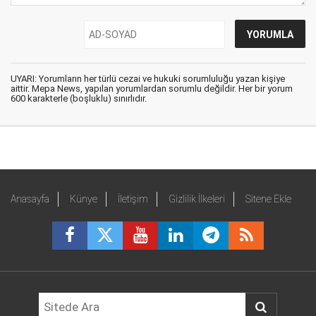
UYARI: Yorumların her türlü cezai ve hukuki sorumluluğu yazan kişiye
aittir. Mepa News, yapılan yorumlardan sorumlu değildir. Her bir yorum
600 karakterle (boşluklu) sınırlıdır.
Anasayfa
Künye
İletişim
Gizlilik İlkeleri
Sitene Ekle