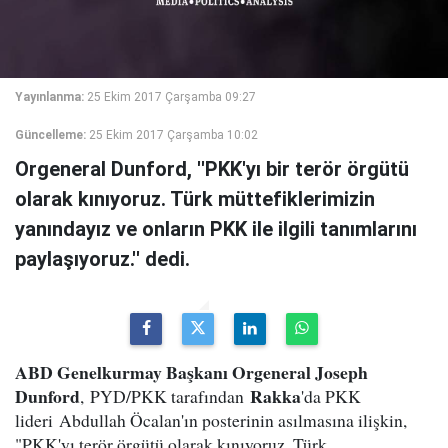
Yayınlanma:
25 Ekim 2017 Çarşamba 09:27
Güncelleme:
25 Ekim 2017 Çarşamba 10:02
Orgeneral Dunford, ''PKK'yı bir terör örgütü
olarak kınıyoruz. Türk müttefiklerimizin
yanındayız ve onların PKK ile ilgili tanımlarını
paylaşıyoruz.'' dedi.
ABD Genelkurmay Başkanı Orgeneral Joseph
Dunford
Rakka
, PYD/PKK tarafından
'da PKK
lideri Abdullah Öcalan'ın posterinin asılmasına ilişkin,
"PKK'yı terör örgütü olarak kınıyoruz. Türk