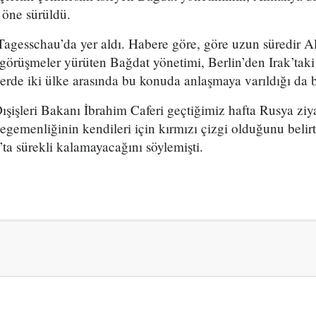
i öne sürüldü.
agesschau’da yer aldı. Habere göre, göre uzun süredir Al
örüşmeler yürüten Bağdat yönetimi, Berlin’den Irak’taki 
berde iki ülke arasında bu konuda anlaşmaya varıldığı da be
işleri Bakanı İbrahim Caferi geçtiğimiz hafta Rusya ziya
egemenliğinin kendileri için kırmızı çizgi olduğunu belir
a sürekli kalamayacağını söylemişti.