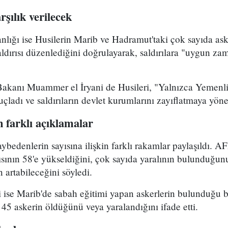
şılık verilecek
ğı ise Husilerin Marib ve Hadramut'taki çok sayıda ask
aldırısı düzenlediğini doğrulayarak, saldırılara "uygun za
kanı Muammer el İryani de Husileri, "Yalnızca Yemenli
 suçladı ve saldırıların devlet kurumlarını zayıflatmaya y
n farklı açıklamalar
aybedenlerin sayısına ilişkin farklı rakamlar paylaşıldı. A
ısının 58'e yükseldiğini, çok sayıda yaralının bulunduğunu
 artabileceğini söyledi.
li ise Marib'de sabah eğitimi yapan askerlerin bulunduğu
 45 askerin öldüğünü veya yaralandığını ifade etti.