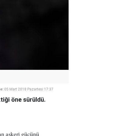
e:
05 Mart 2018 Pazartesi 17:37
tiği öne sürüldü.
an askeri gücünü