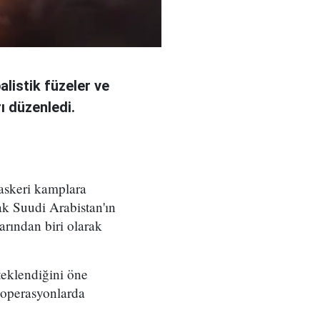
alistik füzeler ve
ı düzenledi.
askeri kamplara
rak Suudi Arabistan'ın
larından biri olarak
teklendiğini öne
, operasyonlarda