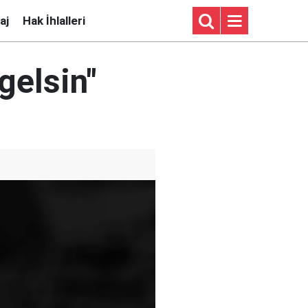
aj
Hak İhlalleri
gelsin"