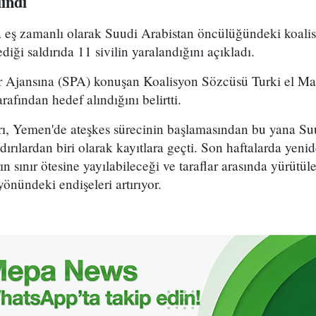
ındı
la eş zamanlı olarak Suudi Arabistan öncülüğündeki koali
diği saldırıda 11 sivilin yaralandığını açıkladı.
 Ajansına (SPA) konuşan Koalisyon Sözcüsü Turki el Mali
arafından hedef alındığını belirtti.
ırı, Yemen'de ateşkes sürecinin başlamasından bu yana Su
dırılardan biri olarak kayıtlara geçti. Son haftalarda yeni
 sınır ötesine yayılabileceği ve taraflar arasında yürütül
yönündeki endişeleri artırıyor.