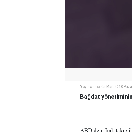
Yayınlanma:
05 Mart 2018 Paza
Bağdat yönetiminin,
ABD’den, Irak’taki gü