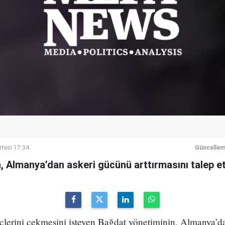
rtesi 17:34
Güncellem
 Almanya’dan askeri gücünü arttırmasını talep et
çlerini çekmesini isteyen Bağdat yönetiminin, Almanya’d