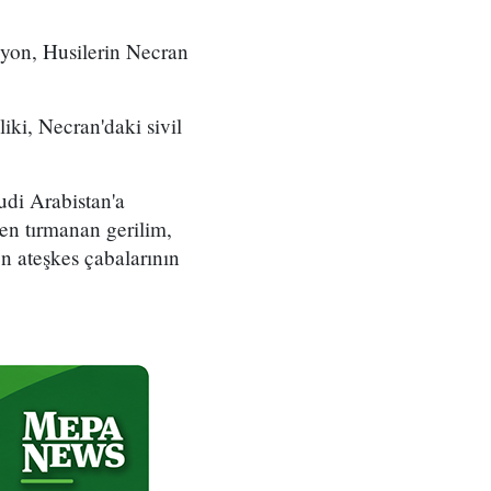
syon, Husilerin Necran
ki, Necran'daki sivil
udi Arabistan'a
den tırmanan gerilim,
en ateşkes çabalarının