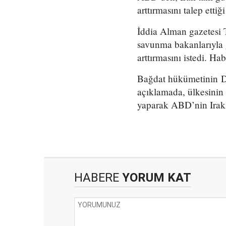
arttırmasını talep ettiğ
İddia Alman gazetesi T
savunma bakanlarıyla g
arttırmasını istedi. Ha
Bağdat hükümetinin Dış
açıklamada, ülkesinin 
yaparak ABD’nin Irak’t
HABERE
YORUM KAT