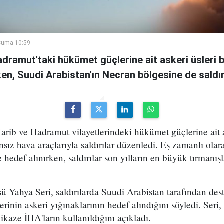
Cuma 10:59
adramut'taki hükümet güçlerine ait askeri üsleri b
rken, Suudi Arabistan'ın Necran bölgesine de saldır
arib ve Hadramut vilayetlerindeki hükümet güçlerine ait 
ansız hava araçlarıyla saldırılar düzenledi. Eş zamanlı ola
 hedef alınırken, saldırılar son yılların en büyük tırmanış
sü Yahya Seri, saldırılarda Suudi Arabistan tarafından des
inin askeri yığınaklarının hedef alındığını söyledi. Seri
mikaze İHA'ların kullanıldığını açıkladı.