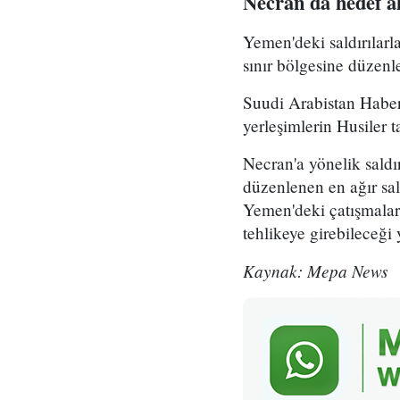
Necran da hedef al
Yemen'deki saldırılar
sınır bölgesine düzenle
Suudi Arabistan Haber
yerleşimlerin Husiler t
Necran'a yönelik sald
düzenlenen en ağır sal
Yemen'deki çatışmaların
tehlikeye girebileceği 
Kaynak: Mepa News