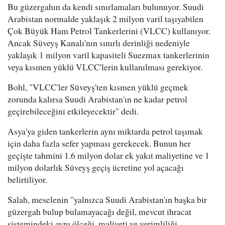
Bu güzergahın da kendi sınırlamaları bulunuyor. Suudi
Arabistan normalde yaklaşık 2 milyon varil taşıyabilen
Çok Büyük Ham Petrol Tankerlerini (VLCC) kullanıyor.
Ancak Süveyş Kanalı'nın sınırlı derinliği nedeniyle
yaklaşık 1 milyon varil kapasiteli Suezmax tankerlerinin
veya kısmen yüklü VLCC'lerin kullanılması gerekiyor.
Bohl, "VLCC'ler Süveyş'ten kısmen yüklü geçmek
zorunda kalırsa Suudi Arabistan'ın ne kadar petrol
geçirebileceğini etkileyecektir" dedi.
Asya'ya giden tankerlerin aynı miktarda petrol taşımak
için daha fazla sefer yapması gerekecek. Bunun her
geçişte tahmini 1.6 milyon dolar ek yakıt maliyetine ve 1
milyon dolarlık Süveyş geçiş ücretine yol açacağı
belirtiliyor.
Salah, meselenin "yalnızca Suudi Arabistan'ın başka bir
güzergah bulup bulamayacağı değil, mevcut ihracat
sistemindeki aynı ölçeği, maliyeti ve verimliliği