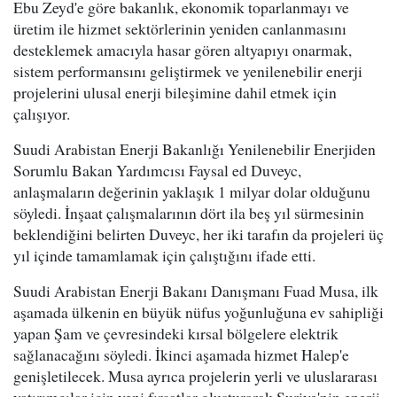
Ebu Zeyd'e göre bakanlık, ekonomik toparlanmayı ve
üretim ile hizmet sektörlerinin yeniden canlanmasını
desteklemek amacıyla hasar gören altyapıyı onarmak,
sistem performansını geliştirmek ve yenilenebilir enerji
projelerini ulusal enerji bileşimine dahil etmek için
çalışıyor.
Suudi Arabistan Enerji Bakanlığı Yenilenebilir Enerjiden
Sorumlu Bakan Yardımcısı Faysal ed Duveyc,
anlaşmaların değerinin yaklaşık 1 milyar dolar olduğunu
söyledi. İnşaat çalışmalarının dört ila beş yıl sürmesinin
beklendiğini belirten Duveyc, her iki tarafın da projeleri üç
yıl içinde tamamlamak için çalıştığını ifade etti.
Suudi Arabistan Enerji Bakanı Danışmanı Fuad Musa, ilk
aşamada ülkenin en büyük nüfus yoğunluğuna ev sahipliği
yapan Şam ve çevresindeki kırsal bölgelere elektrik
sağlanacağını söyledi. İkinci aşamada hizmet Halep'e
genişletilecek. Musa ayrıca projelerin yerli ve uluslararası
yatırımcılar için yeni fırsatlar oluşturarak Suriye'nin enerji