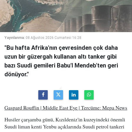
Yayınlanma:
08 Ağustos 2026 Cumartesi 16:28
"Bu hafta Afrika'nın çevresinden çok daha
uzun bir güzergah kullanan altı tanker gibi
bazı Suudi gemileri Babu'l Mendeb'ten geri
dönüyor."
Gaspard Rouffin | Middle East Eye | Tercüme: Mepa News
Husiler çarşamba günü, Kızıldeniz'in kuzeyindeki önemli
Suudi liman kenti Yenbu açıklarında Suudi petrol tankeri