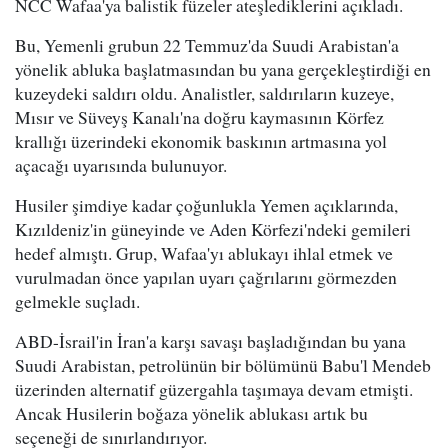
NCC Wafaa'ya balistik füzeler ateşlediklerini açıkladı.
Bu, Yemenli grubun 22 Temmuz'da Suudi Arabistan'a
yönelik abluka başlatmasından bu yana gerçekleştirdiği en
kuzeydeki saldırı oldu. Analistler, saldırıların kuzeye,
Mısır ve Süveyş Kanalı'na doğru kaymasının Körfez
krallığı üzerindeki ekonomik baskının artmasına yol
açacağı uyarısında bulunuyor.
Husiler şimdiye kadar çoğunlukla Yemen açıklarında,
Kızıldeniz'in güneyinde ve Aden Körfezi'ndeki gemileri
hedef almıştı. Grup, Wafaa'yı ablukayı ihlal etmek ve
vurulmadan önce yapılan uyarı çağrılarını görmezden
gelmekle suçladı.
ABD-İsrail'in İran'a karşı savaşı başladığından bu yana
Suudi Arabistan, petrolünün bir bölümünü Babu'l Mendeb
üzerinden alternatif güzergahla taşımaya devam etmişti.
Ancak Husilerin boğaza yönelik ablukası artık bu
seçeneği de sınırlandırıyor.