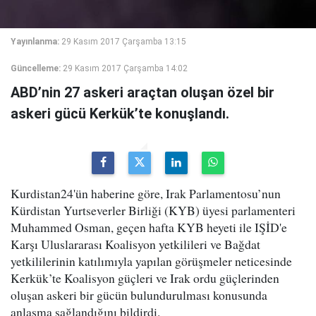
Yayınlanma:
29 Kasım 2017 Çarşamba 13:15
Güncelleme:
29 Kasım 2017 Çarşamba 14:02
ABD’nin 27 askeri araçtan oluşan özel bir
askeri gücü Kerkük’te konuşlandı.
Kurdistan24'ün haberine göre, Irak Parlamentosu’nun
Kürdistan Yurtseverler Birliği (KYB) üyesi parlamenteri
Muhammed Osman, geçen hafta KYB heyeti ile IŞİD'e
Karşı Uluslararası Koalisyon yetkilileri ve Bağdat
yetkililerinin katılımıyla yapılan görüşmeler neticesinde
Kerkük’te Koalisyon güçleri ve Irak ordu güçlerinden
oluşan askeri bir gücün bulundurulması konusunda
anlaşma sağlandığını bildirdi.