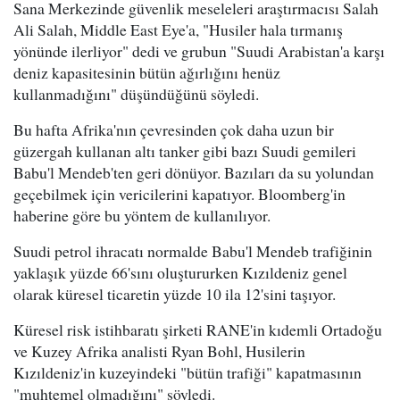
Sana Merkezinde güvenlik meseleleri araştırmacısı Salah
Ali Salah, Middle East Eye'a, "Husiler hala tırmanış
yönünde ilerliyor" dedi ve grubun "Suudi Arabistan'a karşı
deniz kapasitesinin bütün ağırlığını henüz
kullanmadığını" düşündüğünü söyledi.
Bu hafta Afrika'nın çevresinden çok daha uzun bir
güzergah kullanan altı tanker gibi bazı Suudi gemileri
Babu'l Mendeb'ten geri dönüyor. Bazıları da su yolundan
geçebilmek için vericilerini kapatıyor. Bloomberg'in
haberine göre bu yöntem de kullanılıyor.
Suudi petrol ihracatı normalde Babu'l Mendeb trafiğinin
yaklaşık yüzde 66'sını oluştururken Kızıldeniz genel
olarak küresel ticaretin yüzde 10 ila 12'sini taşıyor.
Küresel risk istihbaratı şirketi RANE'in kıdemli Ortadoğu
ve Kuzey Afrika analisti Ryan Bohl, Husilerin
Kızıldeniz'in kuzeyindeki "bütün trafiği" kapatmasının
"muhtemel olmadığını" söyledi.