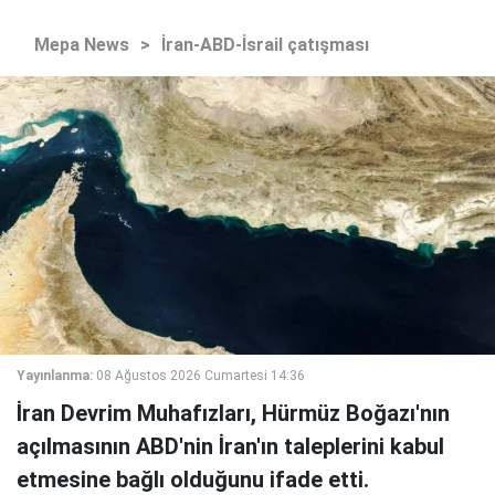
Mepa News
>
İran-ABD-İsrail çatışması
Yayınlanma:
08 Ağustos 2026 Cumartesi 14:36
İran Devrim Muhafızları, Hürmüz Boğazı'nın
açılmasının ABD'nin İran'ın taleplerini kabul
etmesine bağlı olduğunu ifade etti.