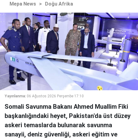
Mepa News
>
Doğu Afrika
Yayınlanma:
06 Ağustos 2026 Perşembe 17:10
Somali Savunma Bakanı Ahmed Muallim Fiki
başkanlığındaki heyet, Pakistan'da üst düzey
askeri temaslarda bulunarak savunma
sanayii, deniz güvenliği, askeri eğitim ve