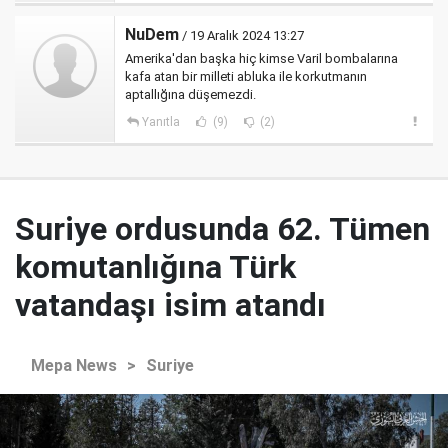
NuDem
/ 19 Aralık 2024 13:27
Amerika'dan başka hiç kimse Varil bombalarına
kafa atan bir milleti abluka ile korkutmanın
aptallığına düşemezdi.
Yanıtla
(9)
(2)
Suriye ordusunda 62. Tümen
komutanlığına Türk
vatandaşı isim atandı
Mepa News
>
Suriye