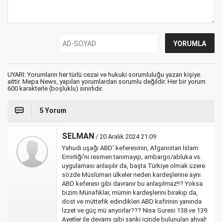
UYARI: Yorumların her türlü cezai ve hukuki sorumluluğu yazan kişiye
aittir. Mepa News, yapılan yorumlardan sorumlu değildir. Her bir yorum
600 karakterle (boşluklu) sınırlıdır.
5 Yorum
SELMAN
/ 20 Aralık 2024 21:09
Yahudi uşağı ABD' keferesinin, Afganistan İslam
Emirliği'ni resmen tanımayıp, ambargo/abluka vs.
uygulaması anlaşılır da, başta Türkiye olmak üzere
sözde Müslüman ülkeler neden kardeşlerine aynı
ABD keferesi gibi davranır bu anlaşılmaz!!? Yoksa
bizim Münafıklar, mümin kardeşlerini bırakıp da,
dost ve müttefik edindikleri ABD kafirinin yanında
İzzet ve güç mü arıyorlar??? Nisa Suresi 138 ve 139.
Ayetler ile devamı gibi sanki içinde bulunulan ahval!