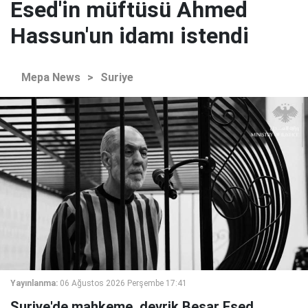
Esed'in müftüsü Ahmed
Hassun'un idamı istendi
Mepa News
>
Suriye
Yayınlanma:
06 Ağustos 2026 Perşembe 17:41
Suriye'de mahkeme, devrik Beşar Esed