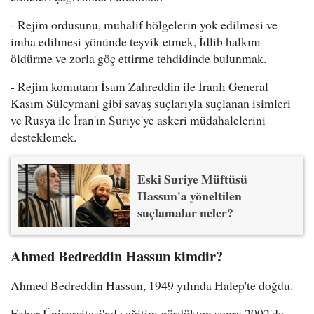
- Rejim ordusunu, muhalif bölgelerin yok edilmesi ve
imha edilmesi yönünde teşvik etmek, İdlib halkını
öldürme ve zorla göç ettirme tehdidinde bulunmak.
- Rejim komutanı İsam Zahreddin ile İranlı General
Kasım Süleymani gibi savaş suçlarıyla suçlanan isimleri
ve Rusya ile İran'ın Suriye'ye askeri müdahalelerini
desteklemek.
Eski Suriye Müftüsü
Hassun'a yöneltilen
suçlamalar neler?
Ahmed Bedreddin Hassun kimdir?
Ahmed Bedreddin Hassun, 1949 yılında Halep'te doğdu.
Ezher Üniversitesi'nde eğitim gördükten sonra 2002'de