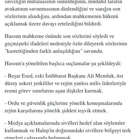
savcılığın mütalaasının sunulduğunu, müdahil tarafın
avukatının savunmasının dinlendiğini ve sanığın son
sözlerinin alındığını, ardından mahkemenin hükmü
açıklamak üzere davayı ertelediğini bildirdi.
Hassun mahkeme önünde son sözlerini söyledi ve
geçmişteki ifadeleri nedeniyle özür dileyerek sözlerinin
"kastettiğinden farklı anlaşıldığını" savundu.
Hassun'a yöneltilen başlıca suçlamalar şu şekildeydi:
- Beşar Esed, eski İstihbarat Başkanı Ali Memluk, üst
düzey askeri yetkililer ve rejim yanlısı milis liderleriyle
resmi görev sınırlarını aşan ilişkiler kurmak.
- Ordu ve güvenlik güçlerine yönelik konuşmalarında
rejim karşıtlarına yönelik şiddeti teşvik etmek.
- Medya açıklamalarında sivilleri hedef alan söylemler
kullanmak ve Halep'in doğusundaki sivillere bölgeyi terk
etmeleri çağrısında bulunmak.