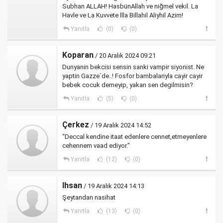
Subhan ALLAH! HasbünAllah ve niğmel vekil. La
Havle ve La Kuvvete İlla Billahil Aliyhil Azim!
Yanıtla
(0)
(0)
Koparan
/ 20 Aralık 2024 09:21
Dunyanin bekcisi sensin sanki vampir siyonist. Ne
yaptin Gazze`de..! Fosfor bambalariyla cayir cayir
bebek cocuk demeyip, yakan sen degilmisin?
Yanıtla
(5)
(0)
Çerkez
/ 19 Aralık 2024 14:52
“Deccal kendine itaat edenlere cennet,etmeyenlere
cehennem vaad ediyor.”
Yanıtla
(12)
(0)
Ihsan
/ 19 Aralık 2024 14:13
Şeytandan nasihat
Yanıtla
(13)
(0)