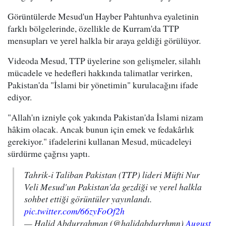
Görüntülerde Mesud'un Hayber Pahtunhva eyaletinin
farklı bölgelerinde, özellikle de Kurram'da TTP
mensupları ve yerel halkla bir araya geldiği görülüyor.
Videoda Mesud, TTP üyelerine son gelişmeler, silahlı
mücadele ve hedefleri hakkında talimatlar verirken,
Pakistan'da "İslami bir yönetimin" kurulacağını ifade
ediyor.
"Allah'ın izniyle çok yakında Pakistan'da İslami nizam
hâkim olacak. Ancak bunun için emek ve fedakârlık
gerekiyor." ifadelerini kullanan Mesud, mücadeleyi
sürdürme çağrısı yaptı.
Tahrik-i Taliban Pakistan (TTP) lideri Müfti Nur
Veli Mesud'un Pakistan'da gezdiği ve yerel halkla
sohbet ettiği görüntüler yayınlandı.
pic.twitter.com/66zyFoOf2h
— Halid Abdurrahman (@halidabdurrhmn)
August