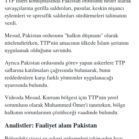
TTP lideri konuşmasında Pakistan ordusunu hedef alarak
savaşçılarına gerilla saldırıları, pusular, keskin nişancı
eylemleri ve spresifik saldırıları sürdürmeleri talimatını
verdi.
Mesud, Pakistan ordusunu "halkın düşmanı" olarak
nitelendirirken, TTP'nin amacının ülkede İslam şeriatını
uygulamak olduğunu savundu.
Ayrıca Pakistan ordusunda görev yapan askerlere TTP
saflarına katılmaları çağrısında bulunarak, bunu
reddedenlere karşı farklı yöntemler uygulanacağı
uyarısında bulundu.
Videoda Mesud, Kurram bölgesi için TTP'nin yerel
sorumlusu olarak Muhammed Ömer'i tanıtırken, bölge
halkının sorunlarının çözüleceği vaadinde bulundu.
Analistler: Faaliyet alanı Pakistan
Bölgedeki siyasi ve askeri gelişmeleri takip eden bazı