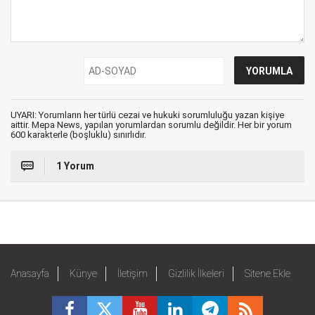
UYARI: Yorumların her türlü cezai ve hukuki sorumluluğu yazan kişiye
aittir. Mepa News, yapılan yorumlardan sorumlu değildir. Her bir yorum
600 karakterle (boşluklu) sınırlıdır.
1 Yorum
Anasayfa
Künye
İletişim
Gizlilik İlkeleri
Sitene Ekle