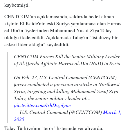
kaybetmişti.
CENTCOM'un açıklamasında, saldırıda hedef alınan
kişinin El Kaide'nin eski Suriye yapılanması olan Hurras
ed Din'in üyelerinden Muhammed Yusuf Ziya Talay
olduğu ifade edildi. Açıklamada Talay'ın "üst düzey bir
askeri lider olduğu" kaydedildi.
CENTCOM Forces Kill the Senior Military Leader
of Al-Qaeda Affiliate Hurras al-Din (HaD) in Syria
On Feb. 23, U.S. Central Command (CENTCOM)
forces conducted a precision airstrike in Northwest
Syria, targeting and killing Muhammed Yusuf Ziya
Talay, the senior military leader of…
pic.twitter.com/trhDvgdgne
— U.S. Central Command (@CENTCOM)
March 1,
2025
Talay Türkiye'nin "terör" listesinde yer alıyordu.