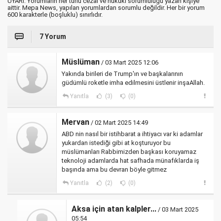
UYARI: Yorumların her türlü cezai ve hukuki sorumluluğu yazan kişiye
aittir. Mepa News, yapılan yorumlardan sorumlu değildir. Her bir yorum
600 karakterle (boşluklu) sınırlıdır.
7 Yorum
Müslüman
/ 03 Mart 2025 12:06
Yakında birileri de Trump'ın ve başkalarının
güdümlü roketle imha edilmesini üstlenir inşaAllah.
Yanıtla
(3)
(0)
Mervan
/ 02 Mart 2025 14:49
ABD nin nasıl bir istihbarat a ihtiyacı var ki adamlar
yukardan istediği gibi at koşturuyor bu
müslümanları Rabbimizden başkası koruyamaz
teknoloji adamlarda hat safhada münafıklarda iş
başında ama bu devran böyle gitmez
Yanıtla
(2)
(0)
Aksa için atan kalpler...
/ 03 Mart 2025
05:54