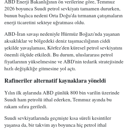
ABD Enerji Bakanlığının ön verilerine göre, Temmuz
2026 boyunca Suudi petrol sevkiyatı tamamen dururken,
bunun başlıca nedeni Orta Doğu'da tırmanan çatışmaların
enerji ticaretini sekteye uğratması oldu.
ABD-İran savaşı nedeniyle Hürmüz Boğazı'nda yaşanan
aksaklıklar ve bölgedeki deniz taşımacılığının ciddi
şekilde yavaşlaması, Körfez'den küresel petrol sevkiyatını
önemli ölçüde etkiledi. Bu durum, uluslararası petrol
fiyatlarının yükselmesine ve ABD'nin tedarik stratejisinde
hızlı değişikliğe gitmesine yol açtı.
Rafineriler alternatif kaynaklara yöneldi
Yılın ilk aylarında ABD günlük 800 bin varilin üzerinde
Suudi ham petrolü ithal ederken, Temmuz ayında bu
rakam sıfıra geriledi.
Suudi sevkiyatlarında geçmişte kısa süreli kesintiler
yaşansa da, bir takvim ayı boyunca hiç petrol ithal