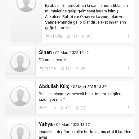
Ey aksa... Elhamdülillah ki şamin munafiklarinin
muminlerine galip gelmesini haram kılmış
Alemlerin Rabbi var O hay ve kayyum olan ve
Saime emrinde galip olandir . Fakat insanların
çoğu bilmezler...
Yanıtla
(1)
(0)
Sinan
/ 02 Mart 2025 15:42
Düşman içerde
Yanıtla
(2)
(0)
Abdullah Kılıç
/ 02 Mart 2025 13:39
Batı ile anlaşmaya hevesli bir iktidar bu bilgileri
sızdırıyor mu ?
Yanıtla
(3)
(2)
Yahya
/ 02 Mart 2025 13:17
İnşaallah bir günde zalim haddi aşmış abd li kafirleri
avlar