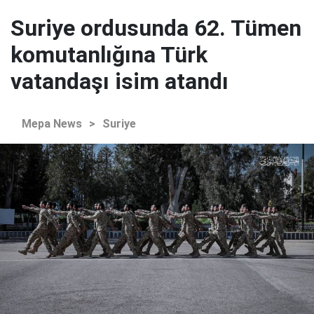
Suriye ordusunda 62. Tümen
komutanlığına Türk
vatandaşı isim atandı
Mepa News
>
Suriye