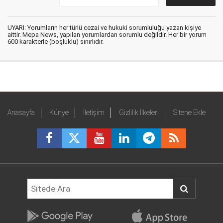
UYARI: Yorumların her türlü cezai ve hukuki sorumluluğu yazan kişiye
aittir. Mepa News, yapılan yorumlardan sorumlu değildir. Her bir yorum
600 karakterle (boşluklu) sınırlıdır.
Anasayfa
Künye
İletişim
Gizlilik İlkeleri
Sitene Ekle