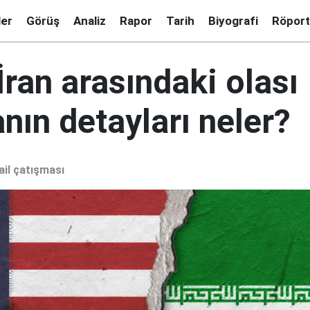
ler
Görüş
Analiz
Rapor
Tarih
Biyografi
Röport
İran arasındaki olası
nın detayları neler?
ail çatışması