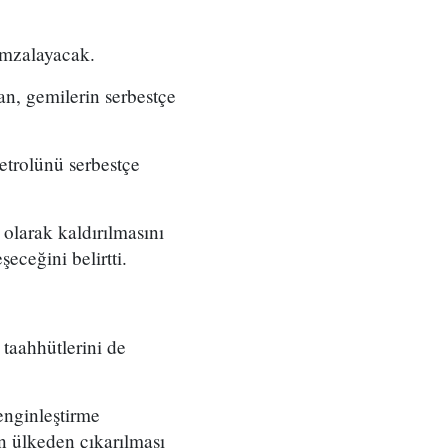
 imzalayacak.
n, gemilerin serbestçe
etrolünü serbestçe
ı olarak kaldırılmasını
eceğini belirtti.
taahhütlerini de
enginleştirme
n ülkeden çıkarılması