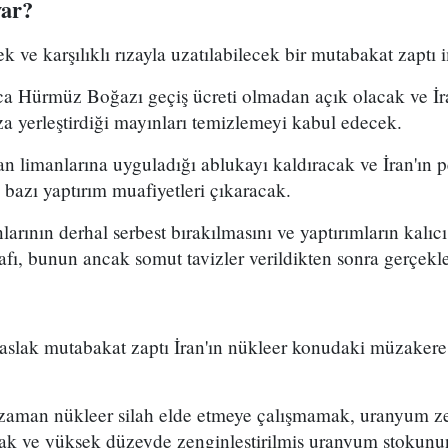
var?
ek ve karşılıklı rızayla uzatılabilecek bir mutabakat zaptı
a Hürmüz Boğazı geçiş ücreti olmadan açık olacak ve İra
a yerleştirdiği mayınları temizlemeyi kabul edecek.
n limanlarına uyguladığı ablukayı kaldıracak ve İran'ın p
 bazı yaptırım muafiyetleri çıkaracak.
nlarının derhal serbest bırakılmasını ve yaptırımların kalıc
fı, bunun ancak somut tavizler verildikten sonra gerçekleş
taslak mutabakat zaptı İran'ın nükleer konudaki müzakere 
 zaman nükleer silah elde etmeye çalışmamak, uranyum z
ak ve yüksek düzeyde zenginleştirilmiş uranyum stokunu