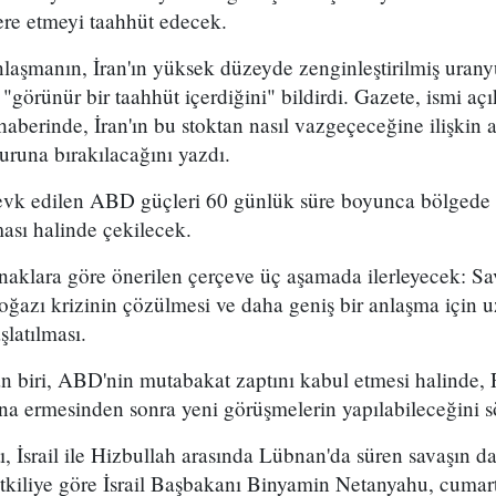
re etmeyi taahhüt edecek.
laşmanın, İran'ın yüksek düzeyde zenginleştirilmiş ura
görünür bir taahhüt içerdiğini" bildirdi. Gazete, ismi a
haberinde, İran'ın bu stoktan nasıl vazgeçeceğine ilişkin a
uruna bırakılacağını yazdı.
evk edilen ABD güçleri 60 günlük süre boyunca bölgede
ası halinde çekilecek.
naklara göre önerilen çerçeve üç aşamada ilerleyecek: S
ğazı krizinin çözülmesi ve daha geniş bir anlaşma için uz
latılması.
an biri, ABD'nin mutabakat zaptını kabul etmesi halind
na ermesinden sonra yeni görüşmelerin yapılabileceğini s
, İsrail ile Hizbullah arasında Lübnan'da süren savaşın d
ir yetkiliye göre İsrail Başbakanı Binyamin Netanyahu, cuma