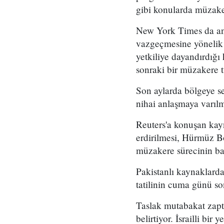
gibi konularda müzake
New York Times da an
vazgeçmesine yönelik "
yetkiliye dayandırdığı 
sonraki bir müzakere t
Son aylarda bölgeye s
nihai anlaşmaya varılm
Reuters'a konuşan kay
erdirilmesi, Hürmüz Bo
müzakere sürecinin baş
Pakistanlı kaynaklard
tatilinin cuma günü so
Taslak mutabakat zaptı
belirtiyor. İsrailli b