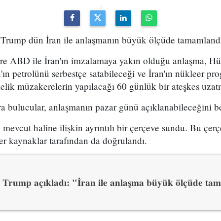
rump dün İran ile anlaşmanın büyük ölçüde tamamlandığ
göre ABD ile İran'ın imzalamaya yakın olduğu anlaşma, H
n'ın petrolünü serbestçe satabileceği ve İran'ın nükleer pr
nelik müzakerelerin yapılacağı 60 günlük bir ateşkes uzatm
bulucular, anlaşmanın pazar günü açıklanabileceğini bel
ın mevcut haline ilişkin ayrıntılı bir çerçeve sundu. Bu ç
er kaynaklar tarafından da doğrulandı.
Trump açıkladı: "İran ile anlaşma büyük ölçüde ta