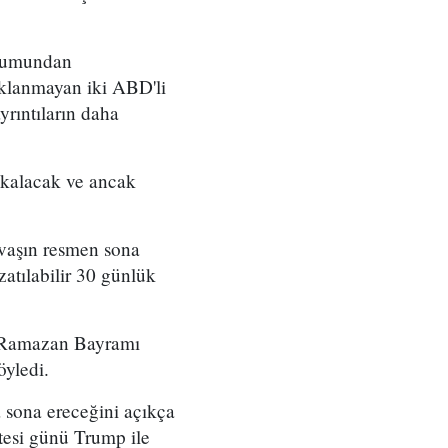
nyumundan
çıklanmayan iki ABD'li
yrıntıların daha
 kalacak ve ancak
avaşın resmen sona
atılabilir 30 günlük
e, Ramazan Bayramı
öyledi.
a sona ereceğini açıkça
rtesi günü Trump ile