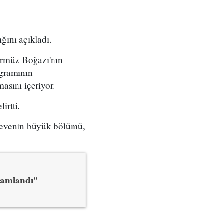
ını açıkladı.
ürmüz Boğazı'nın
ogramının
asını içeriyor.
irtti.
erçevenin büyük bölümü,
mamlandı"