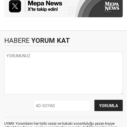
HABERE
YORUM KAT
UYARI: Yorumların her türlü cezai ve hukuki sorumluluğu yazan kişiye