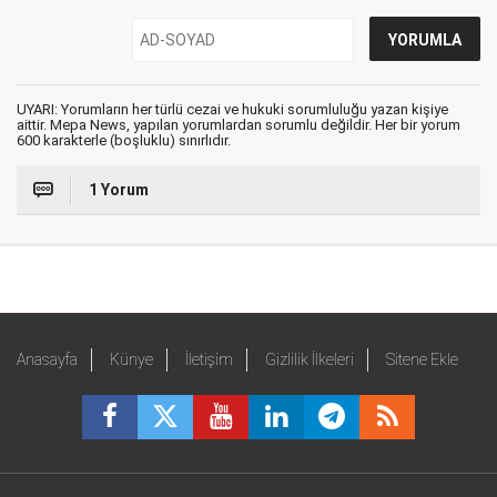
UYARI: Yorumların her türlü cezai ve hukuki sorumluluğu yazan kişiye
aittir. Mepa News, yapılan yorumlardan sorumlu değildir. Her bir yorum
600 karakterle (boşluklu) sınırlıdır.
1 Yorum
Anasayfa
Künye
İletişim
Gizlilik İlkeleri
Sitene Ekle