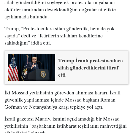
silah gönderildiğini söyleyerek protestoların yabancı
aktörler tarafından desteklendiğini doğrular nitelikte
açıklamada bulundu.
Trump, "Protestoculara silah gönderdik, hem de çok
sayıda" dedi ve "Kürtlerin silahları kendilerine
sakladığını" iddia etti.
Trump İranlı protestoculara
silah gönderdiklerini itiraf
etti
İki Mossad yetkilisinin görevden alınması kararı, İsrail
güvenlik yapılanması içinde Mossad başkanı Roman
Gofman ve Netanyahu'ya karşı tepkiye yol açtı.
İsrail gazetesi Maariv, ismini açıklamadığı bir Mossad
yetkilisinin "başbakanın istihbarat teşkilatını mahvettiğini
söylediğini" aktardı.