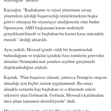
Kaynağın, "Başbakanın ve siyasi yönetimin savaşı
yönetirken işlediği başarısızlığı temizlemekten başka
görevi olmayan bir siyasetçiyi atadığınızda olan budur.
Operasyon, ABD başkanının kararı nedeniyle
gerçekleştirilmedi ve başbakan bu karara karşı mücadele
etmedi." dediği aktarıldı.
Aynı yetkili, Mossad içinde ciddi bir hoşnutsuzluk
bulunduğunu ve teşkilat içindeki bazı isimlerin görevden
almaları Netanyahu'nun yeniden seçilme girişimiyle
ilişkilendirdiğini söyledi.
Kaynak, "Plan başarısız olmadı, yalnızca Trump'ın onayını
almadığı için hiçbir zaman uygulanmadı. Bu onayı
almakla sorumlu kişi başbakan ve o dönemde askeri
sekreteri olan Gofman'dı. Gofman, Mossad'a katılmadan
önce planı tamamen destekliyordu" dedi.
Maariv'in konuştuğu eski bir Mossad yetkilisi de