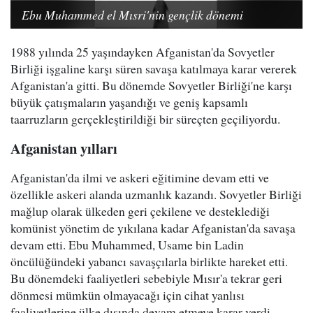
Ebu Muhammed el Mısri'nin gençlik dönemi
1988 yılında 25 yaşındayken Afganistan'da Sovyetler
Birliği işgaline karşı süren savaşa katılmaya karar vererek
Afganistan'a gitti. Bu dönemde Sovyetler Birliği'ne karşı
büyük çatışmaların yaşandığı ve geniş kapsamlı
taarruzların gerçekleştirildiği bir süreçten geçiliyordu.
Afganistan yılları
Afganistan'da ilmi ve askeri eğitimine devam etti ve
özellikle askeri alanda uzmanlık kazandı. Sovyetler Birliği
mağlup olarak ülkeden geri çekilene ve desteklediği
komünist yönetim de yıkılana kadar Afganistan'da savaşa
devam etti. Ebu Muhammed, Usame bin Ladin
öncülüğündeki yabancı savaşçılarla birlikte hareket etti.
Bu dönemdeki faaliyetleri sebebiyle Mısır'a tekrar geri
dönmesi mümkün olmayacağı için cihat yanlısı
faaliyetlerine ülke dışında devam etmeye karar verdi.