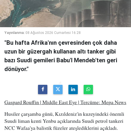
Yayınlanma:
08 Ağustos 2026 Cumartesi 16:28
"Bu hafta Afrika'nın çevresinden çok daha
uzun bir güzergah kullanan altı tanker gibi
bazı Suudi gemileri Babu'l Mendeb'ten geri
dönüyor."
Gaspard Rouffin | Middle East Eye | Tercüme: Mepa News
Husiler çarşamba günü, Kızıldeniz'in kuzeyindeki önemli
Suudi liman kenti Yenbu açıklarında Suudi petrol tankeri
NCC Wafaa'ya balistik füzeler ateşlediklerini açıkladı.