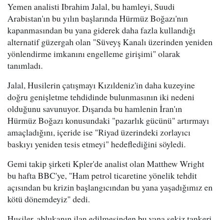
Yemen analisti Ibrahim Jalal, bu hamleyi, Suudi
Arabistan'ın bu yılın başlarında Hürmüz Boğazı'nın
kapanmasından bu yana giderek daha fazla kullandığı
alternatif güzergah olan "Süveyş Kanalı üzerinden yeniden
yönlendirme imkanını engelleme girişimi" olarak
tanımladı.
Jalal, Husilerin çatışmayı Kızıldeniz'in daha kuzeyine
doğru genişletme tehdidinde bulunmasının iki nedeni
olduğunu savunuyor. Dışarıda bu hamlenin İran'ın
Hürmüz Boğazı konusundaki "pazarlık gücünü" artırmayı
amaçladığını, içeride ise "Riyad üzerindeki zorlayıcı
baskıyı yeniden tesis etmeyi" hedeflediğini söyledi.
Gemi takip şirketi Kpler'de analist olan Matthew Wright
bu hafta BBC'ye, "Ham petrol ticaretine yönelik tehdit
açısından bu krizin başlangıcından bu yana yaşadığımız en
kötü dönemdeyiz" dedi.
Husiler, ablukanın ilan edilmesinden bu yana sekiz tankeri