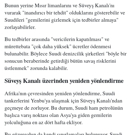
Bunun yerine Mısır limanlarını ve Süveyş Kanalı'nı
vurarak "inandırıcı bir tehdit" olduklarını gösterebilir ve
Suudileri "gemilerini gizlemek için tedbirler almaya"
zorlayabilirler.
Bu tedbirler arasında "vericilerin kapatılması" ve
mürettebata "çok daha yüksek" ücretler ödenmesi
bulunabilir. Böylece Suudi denizcilik şirketleri "böyle bir
sonucun beraberinde getirdiği bütün savaş risklerini
üstlenmek" zorunda kalabilir.
Süveyş Kanalı üzerinden yeniden yönlendirme
Afrika'nın çevresinden yeniden yönlendirme, Suudi
tankerlerini Yenbu'ya ulaşmak için Süveyş Kanalı'ndan
geçmeye de zorluyor. Bu durum, Suudi ham petrolünün
başlıca varış noktası olan Asya'ya giden gemilerin
yolculuğuna en az dört hafta ekliyor.
Bu güzergahın da kendi sınırlamaları bulunuyor. Suudi