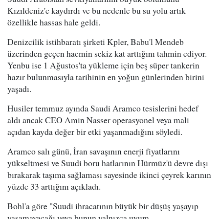
Kızıldeniz'e kaydırdı ve bu nedenle bu su yolu artık
özellikle hassas hale geldi.
Denizcilik istihbaratı şirketi Kpler, Babu'l Mendeb
üzerinden geçen hacmin sekiz kat arttığını tahmin ediyor.
Yenbu ise 1 Ağustos'ta yükleme için beş süper tankerin
hazır bulunmasıyla tarihinin en yoğun günlerinden birini
yaşadı.
Husiler temmuz ayında Saudi Aramco tesislerini hedef
aldı ancak CEO Amin Nasser operasyonel veya mali
açıdan kayda değer bir etki yaşanmadığını söyledi.
Aramco salı günü, İran savaşının enerji fiyatlarını
yükseltmesi ve Suudi boru hatlarının Hürmüz'ü devre dışı
bırakarak taşıma sağlaması sayesinde ikinci çeyrek karının
yüzde 33 arttığını açıkladı.
Bohl'a göre "Suudi ihracatının büyük bir düşüş yaşayıp
yaşamayacağı veya bunun yalnızca uyum