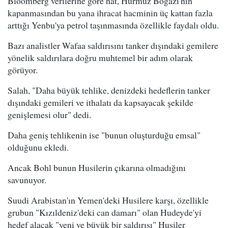
Bloomberg verilerine göre hat, Hürmüz Boğazı'nın
kapanmasından bu yana ihracat hacminin üç kattan fazla
arttığı Yenbu'ya petrol taşınmasında özellikle faydalı oldu.
Bazı analistler Wafaa saldırısını tanker dışındaki gemilere
yönelik saldırılara doğru muhtemel bir adım olarak
görüyor.
Salah, "Daha büyük tehlike, denizdeki hedeflerin tanker
dışındaki gemileri ve ithalatı da kapsayacak şekilde
genişlemesi olur" dedi.
Daha geniş tehlikenin ise "bunun oluşturduğu emsal"
olduğunu ekledi.
Ancak Bohl bunun Husilerin çıkarına olmadığını
savunuyor.
Suudi Arabistan'ın Yemen'deki Husilere karşı, özellikle
grubun "Kızıldeniz'deki can damarı" olan Hudeyde'yi
hedef alacak "yeni ve büyük bir saldırısı" Husiler