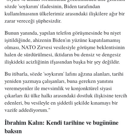
sözde 'soykırım' ifadesinin, Biden tarafından
kullanılmasının ülkelerimiz arasındaki ilişkilere ağır bir
zarar vereceği şüphesizdir.
Bunun yanında, yapılan telefon görüşmesinde bu niyet
işitildiğinde, ahizenin Biden'ın yüzüne kapatılamamış
olması, NATO Zirvesi vesilesiyle görüşme beklentisinin
halen de sürdürülmesi, iktidarın bu densiz ve dengesiz
ilişkideki acizliğinin ifşasından başka bir şey değildir.
Bu itibarla, sözde 'soykırım' lafını ağzına alanları, tarihi
yeniden yazmaya çalışanları, buna gereken yanıtını
veremeyenler ile mevsimlik ve konjonktürel siyasi
çıkarları iki ülke halkı arasındaki dostluk ilişkisine tercih
edenleri, bu vesileyle en şiddetli şekilde kınamayı bir
vazife addediyorum."
İbrahim Kalın: Kendi tarihine ve bugününe
baksın