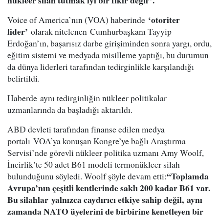
nükleer silah tutmak iyi bir fikir değil”.
‘otoriter
Voice of America’nın (VOA) haberinde
lider’
olarak nitelenen Cumhurbaşkanı Tayyip
Erdoğan’ın, başarısız darbe girişiminden sonra yargı, ordu,
eğitim sistemi ve medyada misilleme yaptığı, bu durumun
da dünya liderleri tarafından tedirginlikle karşılandığı
belirtildi.
Haberde aynı tedirginliğin nükleer politikalar
uzmanlarında da başladığı aktarıldı.
ABD devleti tarafından finanse edilen medya
portalı VOA’ya konuşan Kongre’ye bağlı Araştırma
Servisi’nde görevli nükleer politika uzmanı Amy Woolf,
İncirlik’te 50 adet B61 modeli termonükleer silah
“Toplamda
bulunduğunu söyledi. Woolf şöyle devam etti:
Avrupa’nın çeşitli kentlerinde saklı 200 kadar B61 var.
Bu silahlar yalnızca caydırıcı etkiye sahip değil, aynı
zamanda NATO üyelerini de birbirine kenetleyen bir