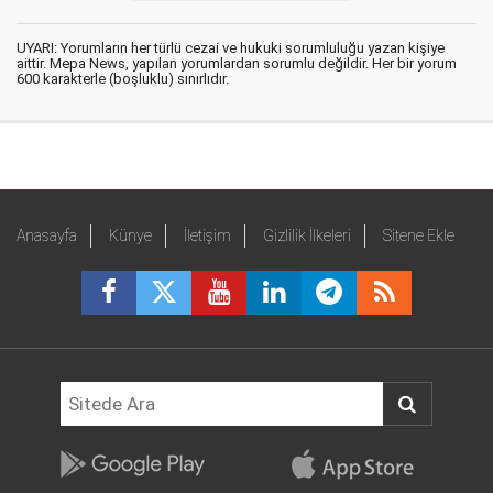
UYARI: Yorumların her türlü cezai ve hukuki sorumluluğu yazan kişiye
aittir. Mepa News, yapılan yorumlardan sorumlu değildir. Her bir yorum
600 karakterle (boşluklu) sınırlıdır.
Anasayfa
Künye
İletişim
Gizlilik İlkeleri
Sitene Ekle