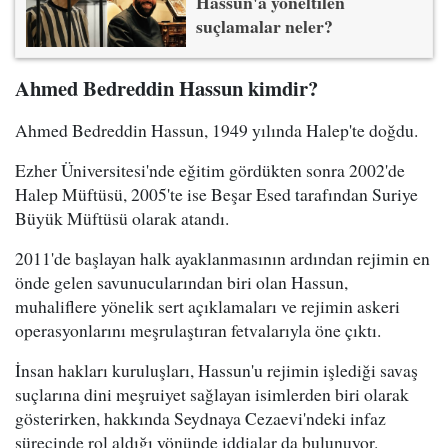
Hassun'a yöneltilen
suçlamalar neler?
Ahmed Bedreddin Hassun kimdir?
Ahmed Bedreddin Hassun, 1949 yılında Halep'te doğdu.
Ezher Üniversitesi'nde eğitim gördükten sonra 2002'de
Halep Müftüsü, 2005'te ise Beşar Esed tarafından Suriye
Büyük Müftüsü olarak atandı.
2011'de başlayan halk ayaklanmasının ardından rejimin en
önde gelen savunucularından biri olan Hassun,
muhaliflere yönelik sert açıklamaları ve rejimin askeri
operasyonlarını meşrulaştıran fetvalarıyla öne çıktı.
İnsan hakları kuruluşları, Hassun'u rejimin işlediği savaş
suçlarına dini meşruiyet sağlayan isimlerden biri olarak
gösterirken, hakkında Seydnaya Cezaevi'ndeki infaz
sürecinde rol aldığı yönünde iddialar da bulunuyor.