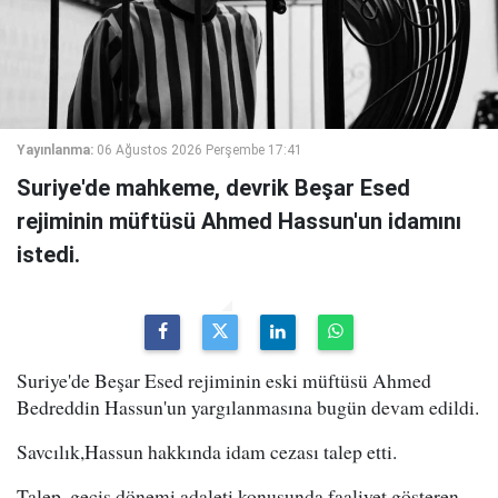
Yayınlanma:
06 Ağustos 2026 Perşembe 17:41
Suriye'de mahkeme, devrik Beşar Esed
rejiminin müftüsü Ahmed Hassun'un idamını
istedi.
Suriye'de Beşar Esed rejiminin eski müftüsü Ahmed
Bedreddin Hassun'un yargılanmasına bugün devam edildi.
Savcılık,Hassun hakkında idam cezası talep etti.
Talep, geçiş dönemi adaleti konusunda faaliyet gösteren