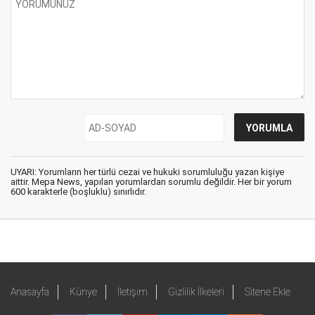
UYARI: Yorumların her türlü cezai ve hukuki sorumluluğu yazan kişiye
aittir. Mepa News, yapılan yorumlardan sorumlu değildir. Her bir yorum
600 karakterle (boşluklu) sınırlıdır.
Anasayfa
Künye
İletişim
Gizlilik İlkeleri
Sitene Ekle