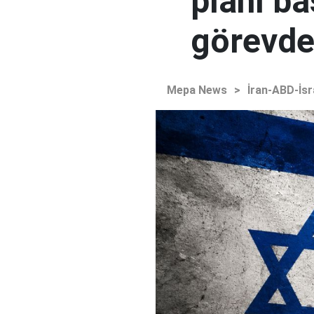
planı ba
görevden
Mepa News
>
İran-ABD-İsr