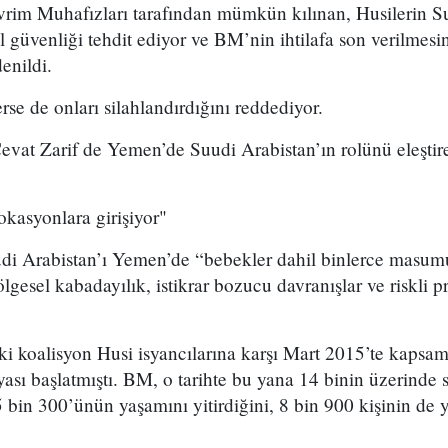
rim Muhafızları tarafından mümkün kılınan, Husilerin Su
sel güvenliği tehdit ediyor ve BM’nin ihtilafa son verilme
denildi.
rse de onları silahlandırdığını reddediyor.
Cevat Zarif de Yemen’de Suudi Arabistan’ın rolünü eleştire
kasyonlara girişiyor"
udi Arabistan’ı Yemen’de “bebekler dahil binlerce masum
lgesel kabadayılık, istikrar bozucu davranışlar ve riskli 
 koalisyon Husi isyancılarına karşı Mart 2015’te kapsaml
sı başlatmıştı. BM, o tarihte bu yana 14 binin üzerinde s
5 bin 300’ünün yaşamını yitirdiğini, 8 bin 900 kişinin de 