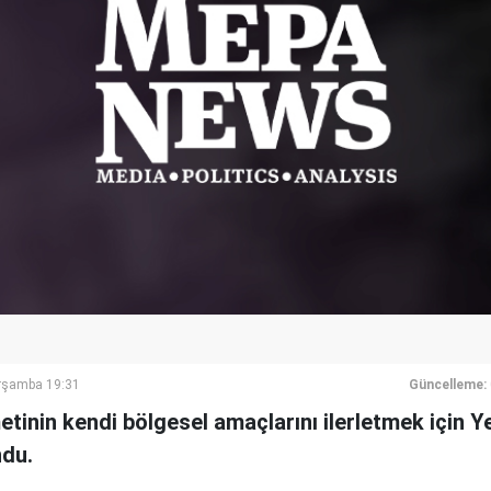
rşamba 19:31
Güncelleme:
tinin kendi bölgesel amaçlarını ilerletmek için Y
ndu.