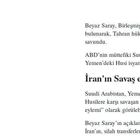
Beyaz Saray, Birleşmiş
bulunarak, Tahran hükü
savundu.
ABD’nin müttefiki Suud
Yemen’deki Husi isyanc
İran'ın Savaş 
Suudi Arabistan, Yemen
Husilere karşı savaşan
eylemi” olarak görüle
Beyaz Saray’ın açıklam
İran’ın, silah transferl