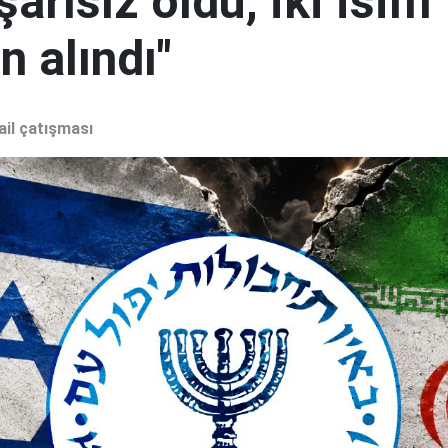
şarısız oldu, iki isim
 alındı"
ail çatışması