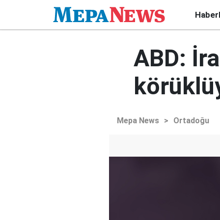
Haber
ABD: İr
körüklü
Mepa News
>
Ortadoğu