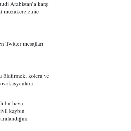
udi Arabistan’a karşı
sini müzakere etme
n Twitter mesajları
u öldürmek, kolera ve
provokasyonlara
ı bir hava
ivil kaybın
yaralandığını