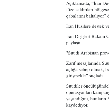
Açıklamada, “İran Dev
füze saldırıları bölge
çabalarını baltalıyor” 
İran Husilere destek ve
İran Dışişleri Bakanı 
paylaştı.
"Suudi Arabistan provo
Zarif mesajlarında Su
açlığa sebep olmak, bö
girişmekle” suçladı.
Suudiler öncülüğündeki
operasyonları kampanya
yaşandığını, bunların 
kaydediyor.