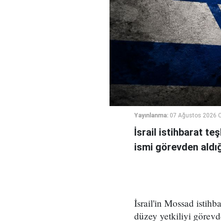
Yayınlanma:
07 Ağustos 2026 
İsrail istihbarat te
ismi görevden aldığı 
İsrail'in Mossad istihb
düzey yetkiliyi görevd