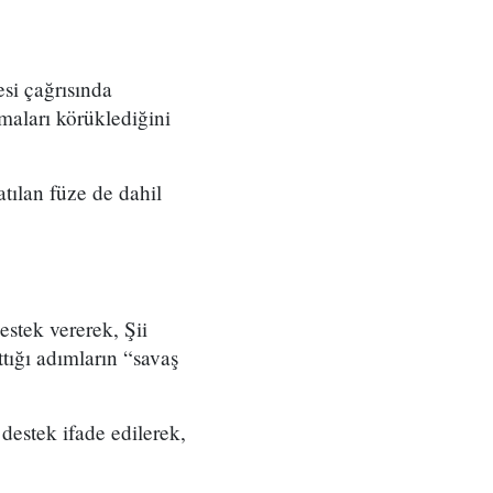
esi çağrısında
maları körüklediğini
tılan füze de dahil
stek vererek, Şii
ttığı adımların “savaş
destek ifade edilerek,