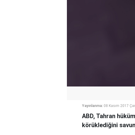
Yayınlanma:
08 Kasım 2017 Ça
ABD, Tahran hüküme
körüklediğini savu