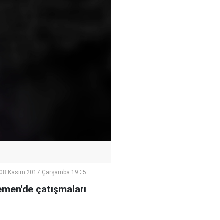
08 Kasım 2017 Çarşamba 19:35
emen'de çatışmaları