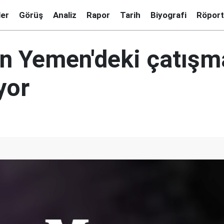
ler
Görüş
Analiz
Rapor
Tarih
Biyografi
Röport
an Yemen'deki çatışm
yor