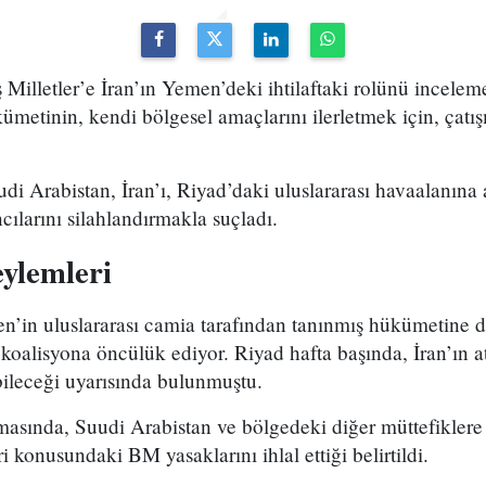
 Milletler’e İran’ın Yemen’deki ihtilaftaki rolünü incelem
metinin, kendi bölgesel amaçlarını ilerletmek için, çatış
i Arabistan, İran’ı, Riyad’daki uluslararası havaalanına a
ılarını silahlandırmakla suçladı.
eylemleri
’in uluslararası camia tarafından tanınmış hükümetine de
 koalisyona öncülük ediyor. Riyad hafta başında, İran’ın a
bileceği uyarısında bulunmuştu.
asında, Suudi Arabistan ve bölgedeki diğer müttefiklere 
eri konusundaki BM yasaklarını ihlal ettiği belirtildi.