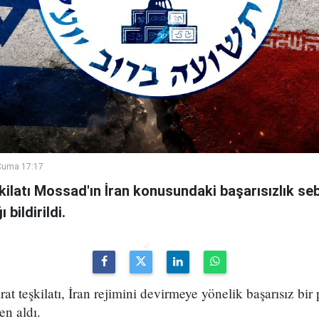
Cuma 17:17
şkilatı Mossad'ın İran konusundaki başarısızlık se
bildirildi.
arat teşkilatı, İran rejimini devirmeye yönelik başarısız bir
en aldı.