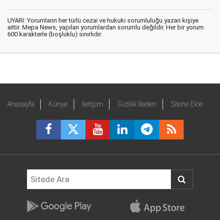
UYARI: Yorumların her türlü cezai ve hukuki sorumluluğu yazan kişiye
aittir. Mepa News, yapılan yorumlardan sorumlu değildir. Her bir yorum
600 karakterle (boşluklu) sınırlıdır.
Anasayfa
Künye
İletişim
Gizlilik İlkeleri
Sitene Ekle