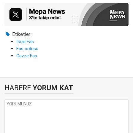
Etiketler :
İsrail Fas
Fas ordusu
Gazze Fas
HABERE
YORUM KAT