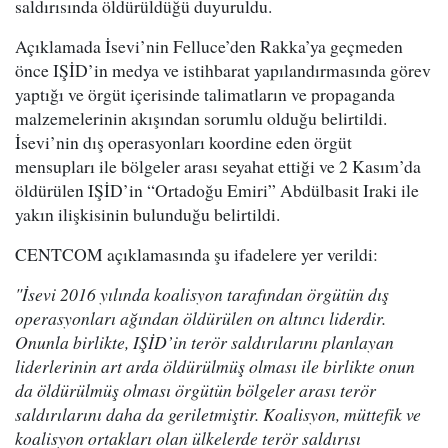
saldırısında öldürüldüğü duyuruldu.
Açıklamada İsevi’nin Felluce’den Rakka’ya geçmeden
önce IŞİD’in medya ve istihbarat yapılandırmasında görev
yaptığı ve örgüt içerisinde talimatların ve propaganda
malzemelerinin akışından sorumlu olduğu belirtildi.
İsevi’nin dış operasyonları koordine eden örgüt
mensupları ile bölgeler arası seyahat ettiği ve 2 Kasım’da
öldürülen IŞİD’in “Ortadoğu Emiri” Abdülbasit Iraki ile
yakın ilişkisinin bulunduğu belirtildi.
CENTCOM açıklamasında şu ifadelere yer verildi:
"İsevi 2016 yılında koalisyon tarafından örgütün dış
operasyonları ağından öldürülen on altıncı liderdir.
Onunla birlikte, IŞİD’in terör saldırılarını planlayan
liderlerinin art arda öldürülmüş olması ile birlikte onun
da öldürülmüş olması örgütün bölgeler arası terör
saldırılarını daha da geriletmiştir. Koalisyon, müttefik ve
koalisyon ortakları olan ülkelerde terör saldırısı