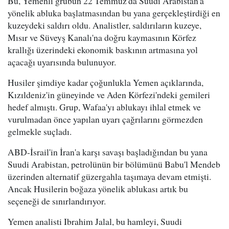
Bu, Yemenli grubun 22 Temmuz'da Suudi Arabistan'a
yönelik abluka başlatmasından bu yana gerçekleştirdiği en
kuzeydeki saldırı oldu. Analistler, saldırıların kuzeye,
Mısır ve Süveyş Kanalı'na doğru kaymasının Körfez
krallığı üzerindeki ekonomik baskının artmasına yol
açacağı uyarısında bulunuyor.
Husiler şimdiye kadar çoğunlukla Yemen açıklarında,
Kızıldeniz'in güneyinde ve Aden Körfezi'ndeki gemileri
hedef almıştı. Grup, Wafaa'yı ablukayı ihlal etmek ve
vurulmadan önce yapılan uyarı çağrılarını görmezden
gelmekle suçladı.
ABD-İsrail'in İran'a karşı savaşı başladığından bu yana
Suudi Arabistan, petrolünün bir bölümünü Babu'l Mendeb
üzerinden alternatif güzergahla taşımaya devam etmişti.
Ancak Husilerin boğaza yönelik ablukası artık bu
seçeneği de sınırlandırıyor.
Yemen analisti Ibrahim Jalal, bu hamleyi, Suudi