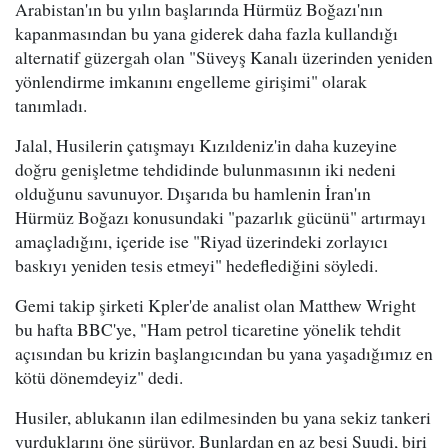
Arabistan'ın bu yılın başlarında Hürmüz Boğazı'nın
kapanmasından bu yana giderek daha fazla kullandığı
alternatif güzergah olan "Süveyş Kanalı üzerinden yeniden
yönlendirme imkanını engelleme girişimi" olarak
tanımladı.
Jalal, Husilerin çatışmayı Kızıldeniz'in daha kuzeyine
doğru genişletme tehdidinde bulunmasının iki nedeni
olduğunu savunuyor. Dışarıda bu hamlenin İran'ın
Hürmüz Boğazı konusundaki "pazarlık gücünü" artırmayı
amaçladığını, içeride ise "Riyad üzerindeki zorlayıcı
baskıyı yeniden tesis etmeyi" hedeflediğini söyledi.
Gemi takip şirketi Kpler'de analist olan Matthew Wright
bu hafta BBC'ye, "Ham petrol ticaretine yönelik tehdit
açısından bu krizin başlangıcından bu yana yaşadığımız en
kötü dönemdeyiz" dedi.
Husiler, ablukanın ilan edilmesinden bu yana sekiz tankeri
vurduklarını öne sürüyor. Bunlardan en az beşi Suudi, biri