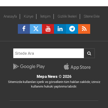
Anasayfa
Künye
İletişim
Gizlilik İlkeleri
Sitene Ekle
Mepa News
© 2026
Sitemizde kullanılan içerik ve görsellerin tüm hakları saklıdır, izinsiz
kullanımı hukuki yaptırıma tabidir.