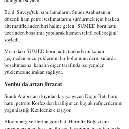
olduğunu söyledi.
Bohl, Süveyş'teki sınırlamaların, Suudi Arabistan'ın
düzenli ham petrol teslimatlarını sürdürmek için başlıca
alternatiflerinden biri haline gelen "SUMED boru hattı
üzerinden boşaltma yapılarak kısmen telafi edileceğini"
söyledi.
Mısır'daki SUMED boru hattı, tankerlerin kanalı
geçmeden önce yüklerinin bir bölümünü derin sularda
boşaltmasına, kanalın diğer tarafında ise yeniden
yüklemesine imkan sağlıyor.
Yenbu'da artan ihracat
Suudi Arabistan'ı kıyıdan kıyıya geçen Doğu-Batı boru
hattı, petrolü Körfez'den krallığın en büyük rafinerilerinin
yoğunlaştığı Kızıldeniz'e taşıyor.
Bloomberg verilerine göre hat, Hürmüz Boğazı'nın
kapanmasından bu yana ihracat hacminin üç kattan fazla