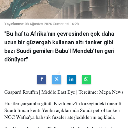
Yayınlanma:
08 Ağustos 2026 Cumartesi 16:28
"Bu hafta Afrika'nın çevresinden çok daha
uzun bir güzergah kullanan altı tanker gibi
bazı Suudi gemileri Babu'l Mendeb'ten geri
dönüyor."
Gaspard Rouffin | Middle East Eye | Tercüme: Mepa News
Husiler çarşamba günü, Kızıldeniz'in kuzeyindeki önemli
Suudi liman kenti Yenbu açıklarında Suudi petrol tankeri
NCC Wafaa'ya balistik füzeler ateşlediklerini açıkladı.