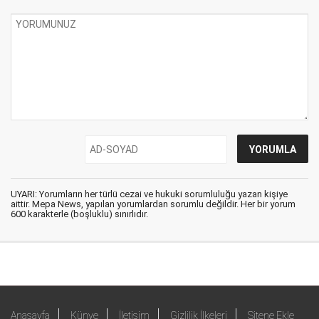
UYARI: Yorumların her türlü cezai ve hukuki sorumluluğu yazan kişiye
aittir. Mepa News, yapılan yorumlardan sorumlu değildir. Her bir yorum
600 karakterle (boşluklu) sınırlıdır.
Anasayfa
Künye
İletişim
Gizlilik İlkeleri
Sitene Ekle