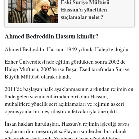
Eski Suriye Müftüsü
Hassun'a yöneltilen
suçlamalar neler?
Ahmed Bedreddin Hassun kimdir?
Ahmed Bedreddin Hassun, 1949 yılında Halep'te doğdu.
Ezher Üniversitesi'nde eğitim gördükten sonra 2002'de
Halep Müftüsü, 2005'te ise Beşar Esed tarafından Suriye
Büyük Müftüsü olarak atandı.
2011'de başlayan halk ayaklanmasının ardından rejimin en
önde gelen savunucularından biri olan Hassun,
muhaliflere yönelik sert açıklamaları ve rejimin askeri
operasyonlarını meşrulaştıran fetvalarıyla öne çıktı.
İnsan hakları kuruluşları, Hassun'u rejimin işlediği savaş
suçlarına dini meşruiyet sağlayan isimlerden biri olarak
gösterirken, hakkında Seydnaya Cezaevi'ndeki infaz