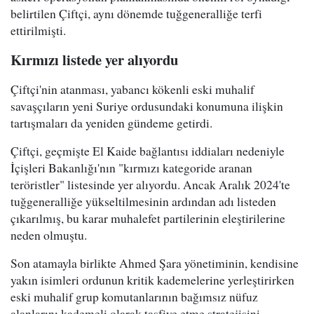
belirtilen Çiftçi, aynı dönemde tuğgeneralliğe terfi
ettirilmişti.
Kırmızı listede yer alıyordu
Çiftçi'nin atanması, yabancı kökenli eski muhalif
savaşçıların yeni Suriye ordusundaki konumuna ilişkin
tartışmaları da yeniden gündeme getirdi.
Çiftçi, geçmişte El Kaide bağlantısı iddiaları nedeniyle
İçişleri Bakanlığı'nın "kırmızı kategoride aranan
teröristler" listesinde yer alıyordu. Ancak Aralık 2024'te
tuğgeneralliğe yükseltilmesinin ardından adı listeden
çıkarılmış, bu karar muhalefet partilerinin eleştirilerine
neden olmuştu.
Son atamayla birlikte Ahmed Şara yönetiminin, kendisine
yakın isimleri ordunun kritik kademelerine yerleştirirken
eski muhalif grup komutanlarının bağımsız nüfuz
alanlarını kademeli olarak tasfiye etme stratejisini