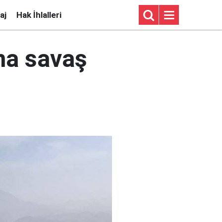
aj
Hak İhlalleri
ına savaş