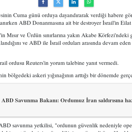
itesinin Cuma günü orduya dayandırarak verdiği habere gör
manırken ABD Donanmasına ait bir destroyer İsrail'in Eilat
il'in Mısır ve Ürdün sınırlarına yakın Akabe Körfezi'ndeki
landığını ve ABD ile İsrail orduları arasında devam eden iş
il ordusu Reuters'in yorum talebine yanıt vermedi.
n bölgedeki askeri yığınağının arttığı bir dönemde gerçe
ABD Savunma Bakanı: Ordumuz İran saldırısına ha
ABD savunma yetkilisi, "ordunun güvenlik nedeniyle opera