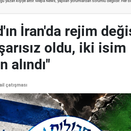
ğu yazan kişiye aittir. Mepa News, yapılan yorumlardan sorumlu değildir. Her bir 
ın İran'da rejim deği
şarısız oldu, iki isim
 alındı"
ail çatışması