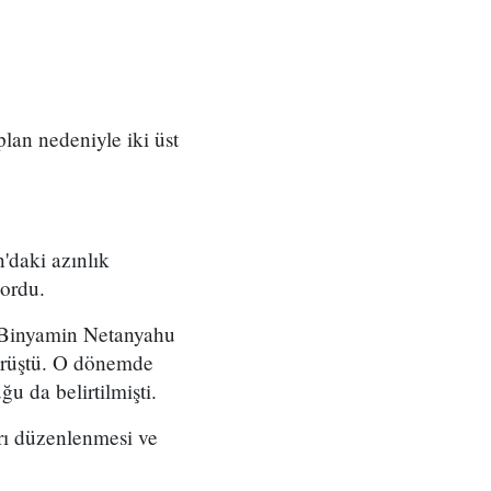
 plan nedeniyle iki üst
'daki azınlık
yordu.
ı Binyamin Netanyahu
örüştü. O dönemde
u da belirtilmişti.
arı düzenlenmesi ve