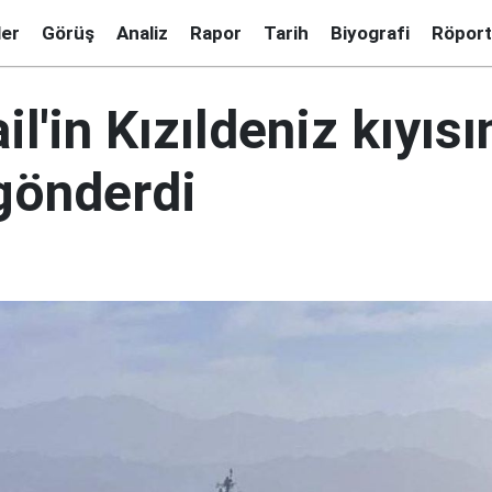
ler
Görüş
Analiz
Rapor
Tarih
Biyografi
Röport
il'in Kızıldeniz kıyıs
gönderdi