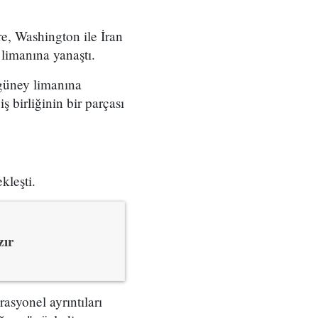
e, Washington ile İran
 limanına yanaştı.
 güney limanına
 birliğinin bir parçası
kleşti.
zır
syonel ayrıntıları