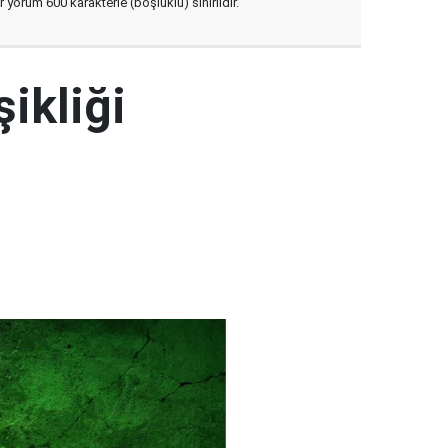
yorum 600 karakterle (boşluklu) sınırlıdır.
şikliği