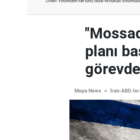
UYARI: Yorumların her türlü cezai ve hukuki sorumlulu
"Mossad'
planı ba
görevden
Mepa News
>
İran-ABD-İsr