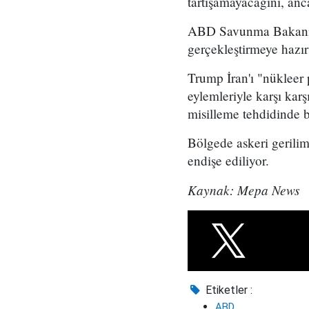
tartışamayacağını, anc
ABD Savunma Bakanı P
gerçekleştirmeye hazır
Trump İran'ı "nüklee
eylemleriyle karşı kar
misilleme tehdidinde 
Bölgede askeri gerili
endişe ediliyor.
Kaynak: Mepa News
Etiketler :
ABD