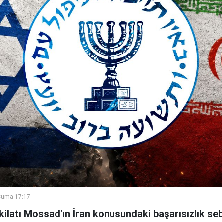
Cuma 17:17
şkilatı Mossad'ın İran konusundaki başarısızlık se