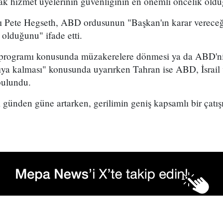
ak hizmet üyelerinin güvenliğinin en önemli öncelik oldu
ete Hegseth, ABD ordusunun "Başkan'ın karar vereceği 
 olduğunu" ifade etti.
r programı konusunda müzakerelere dönmesi ya da ABD'ni
şıya kalması" konusunda uyarırken Tahran ise ABD, İsrail 
bulundu.
m günden güne artarken, gerilimin geniş kapsamlı bir ça