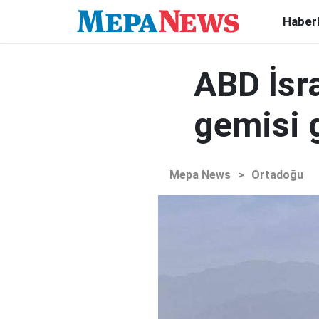
Haber
ABD İsra
gemisi 
Mepa News
>
Ortadoğu