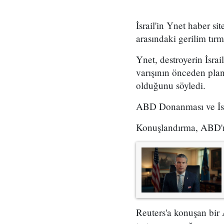
İsrail'in Ynet haber s
arasındaki gerilim tır
Ynet, destroyerin İsra
varışının önceden plan
olduğunu söyledi.
ABD Donanması ve İsra
Konuşlandırma, ABD'ni
Reuters'a konuşan bir 