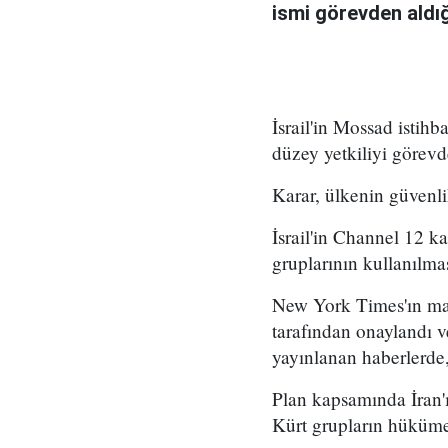
ismi görevden aldığı 
İsrail'in Mossad istihb
düzey yetkiliyi görevd
Karar, ülkenin güvenli
İsrail'in Channel 12 k
gruplarının kullanılma
New York Times'ın mar
tarafından onaylandı
yayınlanan haberlerde,
Plan kapsamında İran'ı
Kürt grupların hükümet