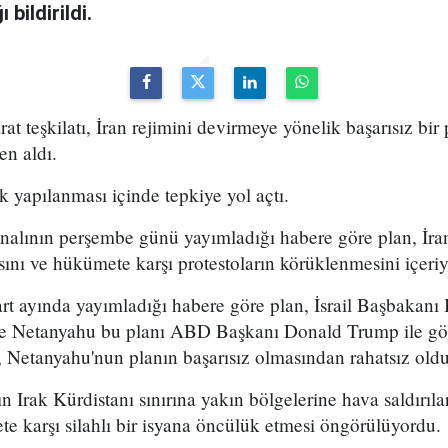
bildirildi.
arat teşkilatı, İran rejimini devirmeye yönelik başarısız bir
en aldı.
k yapılanması içinde tepkiye yol açtı.
analının perşembe günü yayımladığı habere göre plan, İran
sını ve hükümete karşı protestoların körüklenmesini içeri
t ayında yayımladığı habere göre plan, İsrail Başbakan
 ve Netanyahu bu planı ABD Başkanı Donald Trump ile g
 Netanyahu'nun planın başarısız olmasından rahatsız olduğ
n Irak Kürdistanı sınırına yakın bölgelerine hava saldırıl
e karşı silahlı bir isyana öncülük etmesi öngörülüyordu.