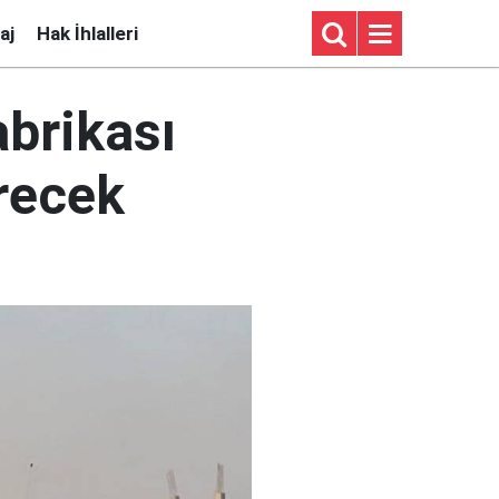
aj
Hak İhlalleri
abrikası
erecek