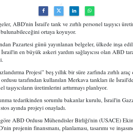
er, ABD'nin İsrail'e tank ve zırhlı personel taşıyıcı üreti
 bulunabileceğini ortaya koyuyor.
ından Pazartesi günü yayınlanan belgeler, ülkede inşa edi
n İsrail'in en büyük askeri yardım sağlayıcısı olan ABD ta
i.
Hızlandırma Projesi” beş yıllık bir süre zarfında zırhlı araç
ordusu tarafından kullanılan Merkava tankları ile İsrail'd
el taşıyıcıların üretimlerini arttırmayı planlıyor.
vunma tedarikinden sorumlu bakanlar kurulu, İsrail'in Ga
ustos ayında projeyi onayladı.
a göre ABD Ordusu Mühendisler Birliği'nin (USACE) Eki
'nin projenin finansmanı, planlaması, tasarımı ve inşasın