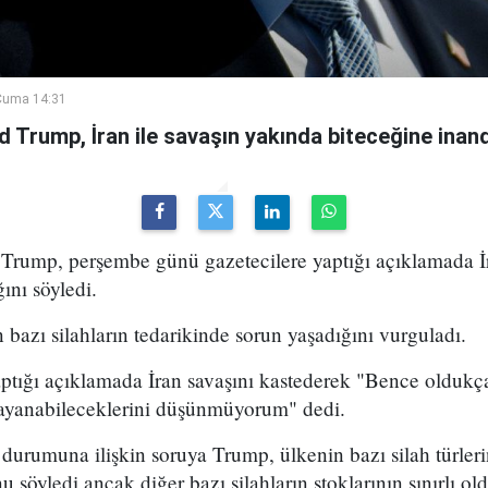
Cuma 14:31
Trump, İran ile savaşın yakında biteceğine inandı
ump, perşembe günü gazetecilere yaptığı açıklamada İr
ını söyledi.
bazı silahların tedarikinde sorun yaşadığını vurguladı.
aptığı açıklamada İran savaşını kastederek "Bence oldukç
ayanabileceklerini düşünmüyorum" dedi.
urumuna ilişkin soruya Trump, ülkenin bazı silah türleri
 söyledi ancak diğer bazı silahların stoklarının sınırlı ol