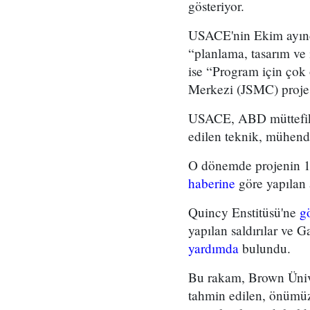
gösteriyor.
USACE'nin Ekim ayında
“planlama, tasarım ve 
ise “Program için çok 
Merkezi (JSMC) projesi
USACE, ABD müttefikler
edilen teknik, mühendis
O dönemde projenin 1.
haberine
göre yapılan 
Quincy Enstitüsü'ne
g
yapılan saldırılar ve G
yardımda
bulundu.
Bu rakam, Brown Üniver
tahmin edilen, önümüzd