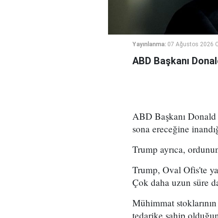
Yayınlanma:
07 Ağustos 2026 
ABD Başkanı Donald 
ABD Başkanı Donald Tr
sona ereceğine inandığ
Trump ayrıca, ordunun 
Trump, Oval Ofis'te y
Çok daha uzun süre d
Mühimmat stoklarının d
tedarike sahip olduğunu