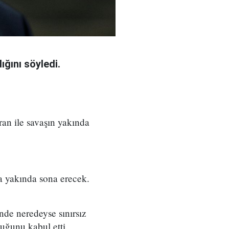
ğını söyledi.
an ile savaşın yakında
a yakında sona erecek.
nde neredeyse sınırsız
duğunu kabul etti.