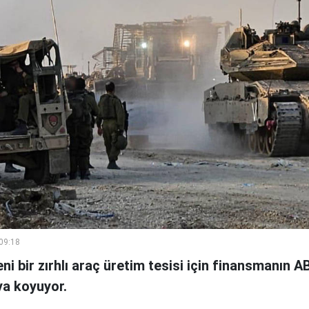
 09:18
yeni bir zırhlı araç üretim tesisi için finansmanın 
ya koyuyor.