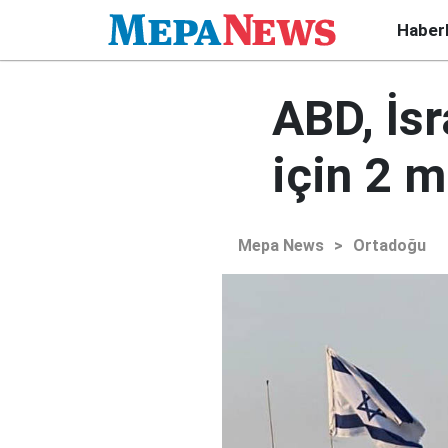
Haber
ABD, İsr
için 2 m
Mepa News
>
Ortadoğu