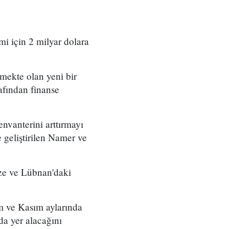
mi için 2 milyar dolara
lmekte olan yeni bir
rafından finanse
 envanterini arttırmayı
e geliştirilen Namer ve
zze ve Lübnan'daki
m ve Kasım aylarında
da yer alacağını