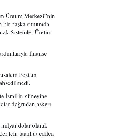
tem Üretim Merkezi”nin
lan bir başka sunumda
rtak Sistemler Üretim
rdımlarıyla finanse
rusalem Post'un
bahsedilmedi.
e İsrail'in güneyine
 dolar doğrudan askeri
 milyar dolar olarak
er için taahhüt edilen