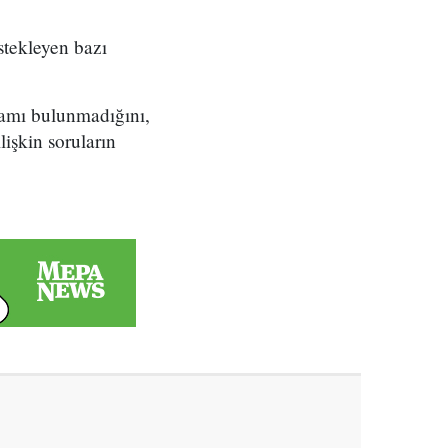
stekleyen bazı
ramı bulunmadığını,
işkin soruların