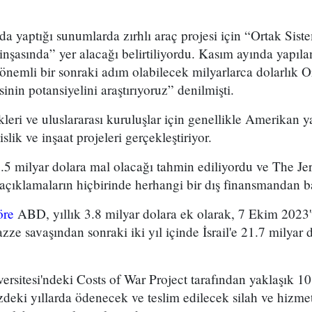
 yaptığı sunumlarda zırhlı araç projesi için “Ortak Sis
inşasında” yer alacağı belirtiliyordu. Kasım ayında yapı
önemli bir sonraki adım olabilecek milyarlarca dolarlık O
nin potansiyelini araştırıyoruz” denilmişti.
i ve uluslararası kuruluşlar için genellikle Amerikan ya
lik ve inşaat projeleri gerçekleştiriyor.
5 milyar dolara mal olacağı tahmin ediliyordu ve The Je
açıklamaların hiçbirinde herhangi bir dış finansmandan 
öre
ABD, yıllık 3.8 milyar dolara ek olarak, 7 Ekim 2023't
azze savaşından sonraki iki yıl içinde İsrail'e 21.7 milyar
sitesi'ndeki Costs of War Project tarafından yaklaşık 10
eki yıllarda ödenecek ve teslim edilecek silah ve hizmetl