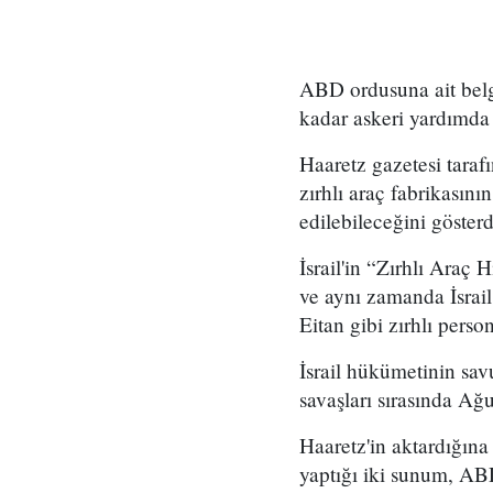
ABD ordusuna ait belgel
kadar askeri yardımda
Haaretz gazetesi taraf
zırhlı araç fabrikasını
edilebileceğini gösterd
İsrail'in “Zırhlı Araç 
ve aynı zamanda İsrail 
Eitan gibi zırhlı person
İsrail hükümetinin sa
savaşları sırasında Ağ
Haaretz'in aktardığın
yaptığı iki sunum, ABD