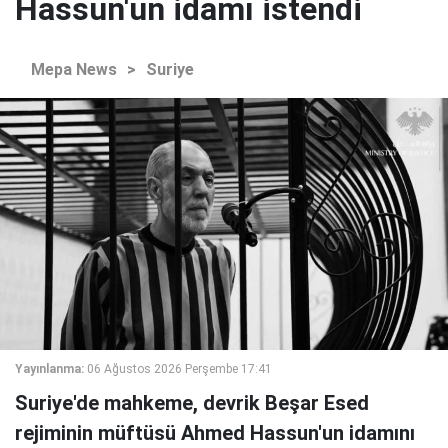
Hassun'un idamı istendi
Mepa News
>
Suriye
Yayınlanma:
06 Ağustos 2026 Perşembe 17:41
Suriye'de mahkeme, devrik Beşar Esed
rejiminin müftüsü Ahmed Hassun'un idamını