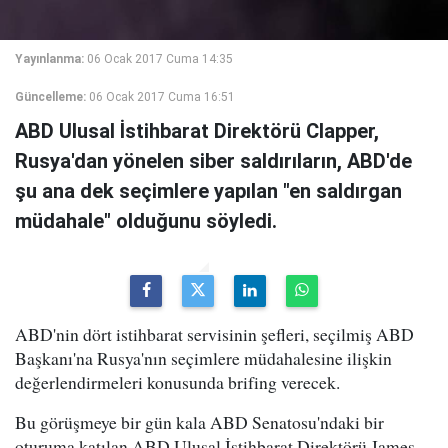
Yayınlanma:
06 Ocak 2017 Cuma 14:35
Güncelleme:
06 Ocak 2017 Cuma 16:51
ABD Ulusal İstihbarat Direktörü Clapper,
Rusya'dan yönelen siber saldırıların, ABD'de
şu ana dek seçimlere yapılan "en saldırgan
müdahale" olduğunu söyledi.
ABD'nin dört istihbarat servisinin şefleri, seçilmiş ABD
Başkanı'na Rusya'nın seçimlere müdahalesine ilişkin
değerlendirmeleri konusunda brifing verecek.
Bu görüşmeye bir gün kala ABD Senatosu'ndaki bir
oturuma katılan ABD Ulusal İstihbarat Direktörü James