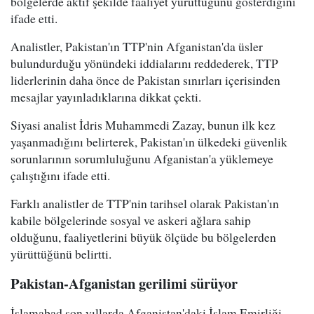
bölgelerde aktif şekilde faaliyet yürüttüğünü gösterdiğini
ifade etti.
Analistler, Pakistan'ın TTP'nin Afganistan'da üsler
bulundurduğu yönündeki iddialarını reddederek, TTP
liderlerinin daha önce de Pakistan sınırları içerisinden
mesajlar yayınladıklarına dikkat çekti.
Siyasi analist İdris Muhammedi Zazay, bunun ilk kez
yaşanmadığını belirterek, Pakistan'ın ülkedeki güvenlik
sorunlarının sorumluluğunu Afganistan'a yüklemeye
çalıştığını ifade etti.
Farklı analistler de TTP'nin tarihsel olarak Pakistan'ın
kabile bölgelerinde sosyal ve askeri ağlara sahip
olduğunu, faaliyetlerini büyük ölçüde bu bölgelerden
yürüttüğünü belirtti.
Pakistan-Afganistan gerilimi sürüyor
İslamabad son yıllarda Afganistan'daki İslam Emirliği