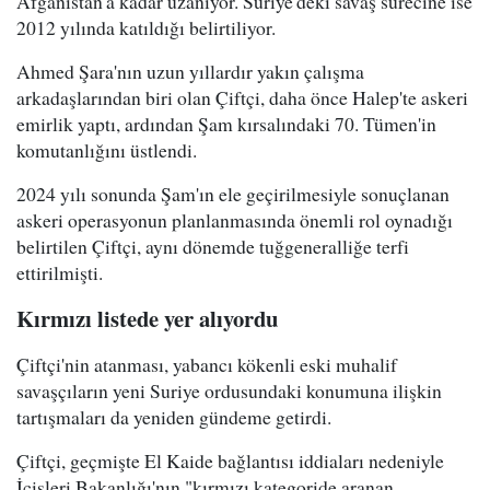
Afganistan'a kadar uzanıyor. Suriye'deki savaş sürecine ise
2012 yılında katıldığı belirtiliyor.
Ahmed Şara'nın uzun yıllardır yakın çalışma
arkadaşlarından biri olan Çiftçi, daha önce Halep'te askeri
emirlik yaptı, ardından Şam kırsalındaki 70. Tümen'in
komutanlığını üstlendi.
2024 yılı sonunda Şam'ın ele geçirilmesiyle sonuçlanan
askeri operasyonun planlanmasında önemli rol oynadığı
belirtilen Çiftçi, aynı dönemde tuğgeneralliğe terfi
ettirilmişti.
Kırmızı listede yer alıyordu
Çiftçi'nin atanması, yabancı kökenli eski muhalif
savaşçıların yeni Suriye ordusundaki konumuna ilişkin
tartışmaları da yeniden gündeme getirdi.
Çiftçi, geçmişte El Kaide bağlantısı iddiaları nedeniyle
İçişleri Bakanlığı'nın "kırmızı kategoride aranan