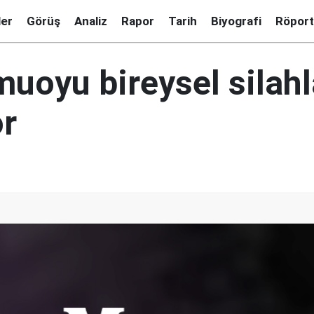
ler
Görüş
Analiz
Rapor
Tarih
Biyografi
Röport
uoyu bireysel silah
or