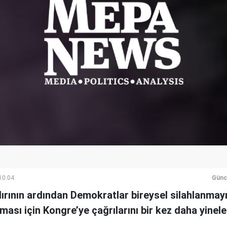
10:04
Günc
ırının ardından Demokratlar bireysel silahlanmayı
sı için Kongre’ye çağrılarını bir kez daha yinele