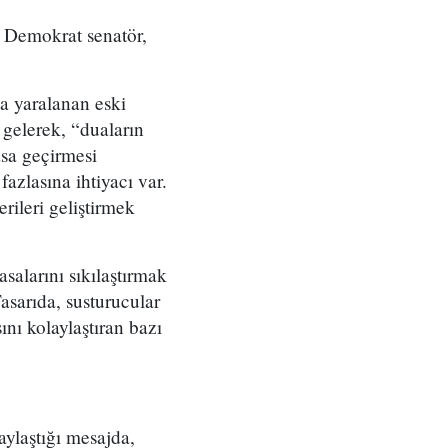
en Demokrat senatör,
da yaralanan eski
 gelerek, “duaların
asa geçirmesi
azlasına ihtiyacı var.
rileri geliştirmek
salarını sıkılaştırmak
Tasarıda, susturucular
nı kolaylaştıran bazı
aylaştığı mesajda,