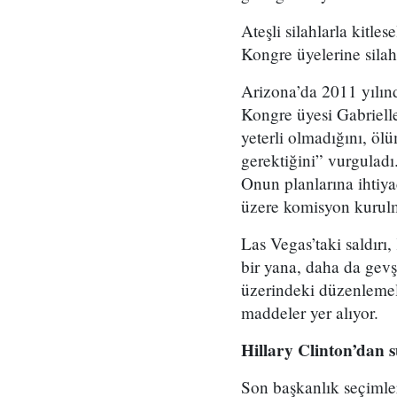
Ateşli silahlarla kitle
Kongre üyelerine sila
Arizona’da 2011 yılınd
Kongre üyesi Gabrielle
yeterli olmadığını, öl
gerektiğini” vurguladı
Onun planlarına ihtiya
üzere komisyon kurulma
Las Vegas’taki saldırı
bir yana, daha da gevşe
üzerindeki düzenlemele
maddeler yer alıyor.
Hillary Clinton’dan s
Son başkanlık seçimler