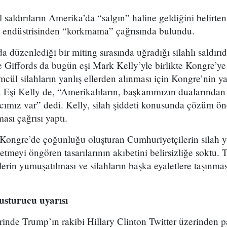
sel saldırıların Amerika’da “salgın” haline geldiğini belirt
h endüstrisinden “korkmama” çağrısında bulundu.
a düzenlediği bir miting sırasında uğradığı silahlı saldırı
 Giffords da bugün eşi Mark Kelly’yle birlikte Kongre’ye
ümcül silahların yanlış ellerden alınması için Kongre’nin y
. Eşi Kelly de, “Amerikalıların, başkanımızın dualarından f
cımız var” dedi. Kelly, silah şiddeti konusunda çözüm öne
sı çağrısı yaptı.
, Kongre’de çoğunluğu oluşturan Cumhuriyetçilerin silah ya
tmeyi öngören tasarılarının akıbetini belirsizliğe soktu. 
rin yumuşatılması ve silahların başka eyaletlere taşınması
usturucu uyarısı
inde Trump’ın rakibi Hillary Clinton Twitter üzerinden p