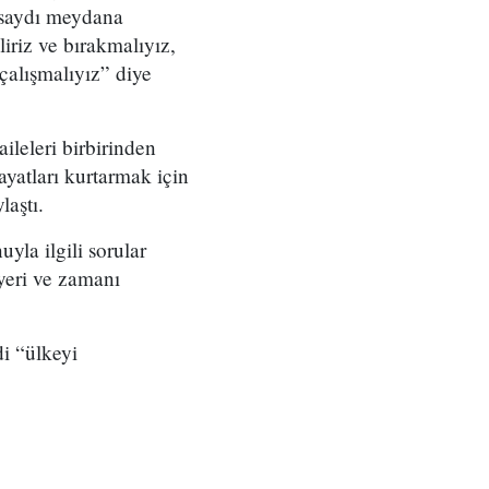
olsaydı meydana
iriz ve bırakmalıyız,
 çalışmalıyız” diye
ileleri birbirinden
yatları kurtarmak için
laştı.
la ilgili sorular
yeri ve zamanı
i “ülkeyi