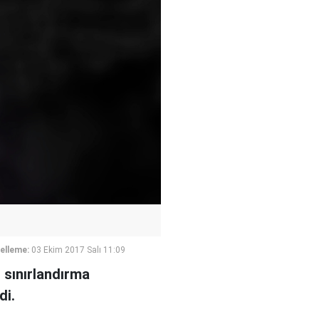
elleme:
03 Ekim 2017 Salı 11:09
 sınırlandırma
di.