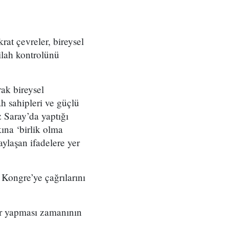
rat çevreler, bireysel
silah kontrolünü
rak bireysel
ah sahipleri ve güçlü
 Saray’da yaptığı
na ‘birlik olma
ylaşan ifadelere yer
 Kongre’ye çağrılarını
er yapması zamanının