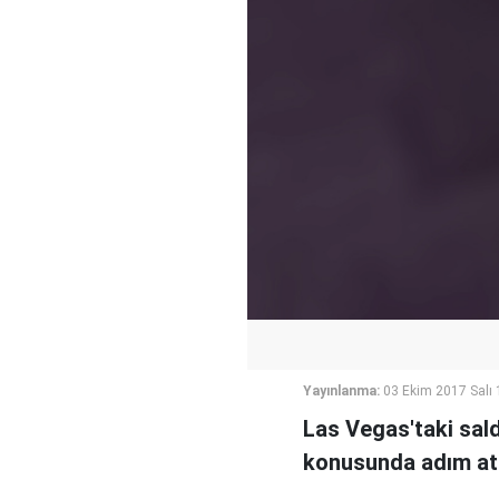
Yayınlanma:
03 Ekim 2017 Salı 
Las Vegas'taki sald
konusunda adım atma