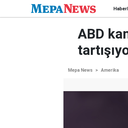
Haber
ABD kam
tartışıy
Mepa News
>
Amerika