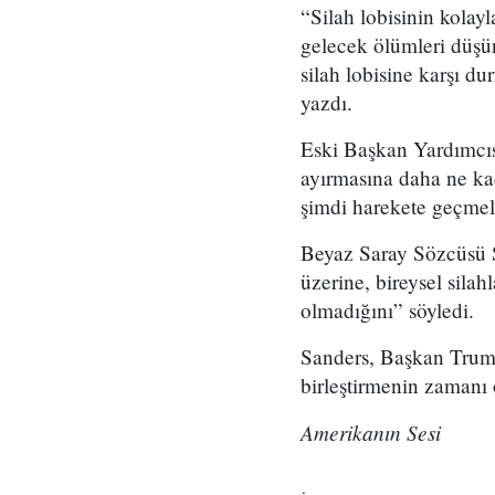
“Silah lobisinin kolay
gelecek ölümleri düşün
silah lobisine karşı d
yazdı.
Eski Başkan Yardımcısı
ayırmasına daha ne kad
şimdi harekete geçmeli
Beyaz Saray Sözcüsü S
üzerine, bireysel sila
olmadığını” söyledi.
Sanders, Başkan Trump’
birleştirmenin zamanı
Amerikanın Sesi