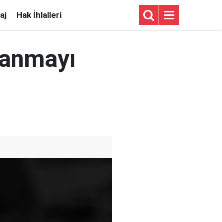
aj
Hak İhlalleri
lanmayı