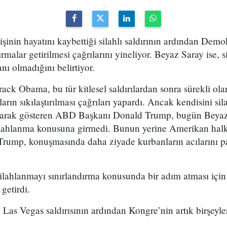
şinin hayatını kaybettiği silahlı saldırının ardından Demok
rmalar getirilmesi çağrılarını yineliyor. Beyaz Saray ise, 
nı olmadığını belirtiyor.
ack Obama, bu tür kitlesel saldırılardan sonra sürekli ola
arın sıkılaştırılması çağrıları yapardı. Ancak kendisini sil
 olarak gösteren ABD Başkanı Donald Trump, bugün Beyaz
ilahlanma konusuna girmedi. Bunun yerine Amerikan halkı
Trump, konuşmasında daha ziyade kurbanların acılarını pa
ilahlanmayı sınırlandırma konusunda bir adım atması için
getirdi.
Las Vegas saldırısının ardından Kongre’nin artık birşeyl