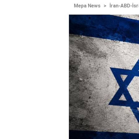
Mepa News
>
İran-ABD-İsr