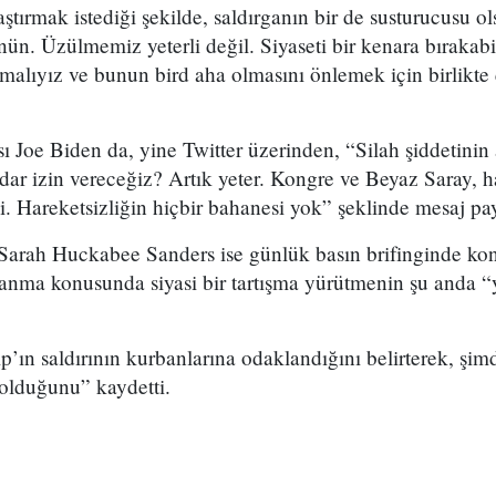
laştırmak istediği şekilde, saldırganın bir de susturucusu 
ün. Üzülmemiz yeterli değil. Siyaseti bir kenara bırakabil
urmalıyız ve bunun bird aha olmasını önlemek için birlikte
 Joe Biden da, yine Twitter üzerinden, “Silah şiddetinin a
ar izin vereceğiz? Artık yeter. Kongre ve Beyaz Saray, ha
. Hareketsizliğin hiçbir bahanesi yok” şeklinde mesaj pay
arah Huckabee Sanders ise günlük basın brifinginde konuy
hlanma konusunda siyasi bir tartışma yürütmenin şu anda “
ın saldırının kurbanlarına odaklandığını belirterek, şimd
 olduğunu” kaydetti.