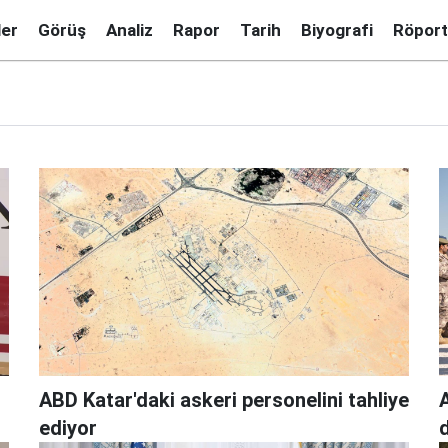
ler
Görüş
Analiz
Rapor
Tarih
Biyografi
Röport
n
ABD Katar'daki askeri personelini tahliye
A
ediyor
d