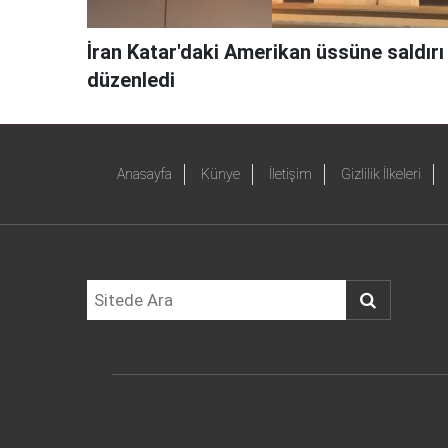
İran Katar'daki Amerikan üssüne saldırı
düzenledi
Anasayfa
Künye
İletişim
Gizlilik İlkeleri