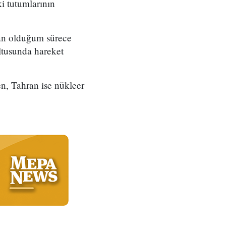
i tutumlarının
kan olduğum sürece
ltusunda hareket
ken, Tahran ise nükleer