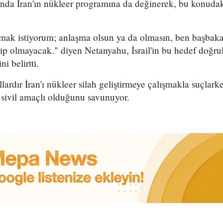
da İran'ın nükleer programına da değinerek, bu konudak
mak istiyorum; anlaşma olsun ya da olmasın, ben başba
hip olmayacak." diyen Netanyahu, İsrail'in bu hedef doğru
 belirtti.
llardır İran'ı nükleer silah geliştirmeye çalışmakla suçlar
sivil amaçlı olduğunu savunuyor.