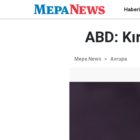
Haber
ABD: Kı
Mepa News
>
Avrupa