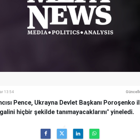
ar 13:54
Güncell
cısı Pence, Ukrayna Devlet Başkanı Poroşenko i
şgalini hiçbir şekilde tanımayacaklarını" yineledi.