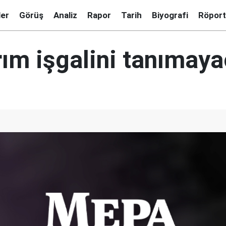
ler
Görüş
Analiz
Rapor
Tarih
Biyografi
Röport
rım işgalini tanımay