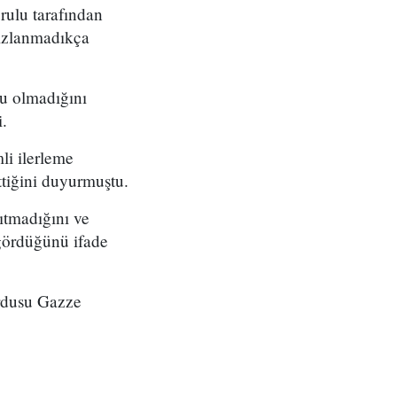
ulu tarafından
sızlanmadıkça
su olmadığını
.
li ilerleme
ttiğini duyurmuştu.
ıtmadığını ve
 gördüğünü ifade
ordusu Gazze