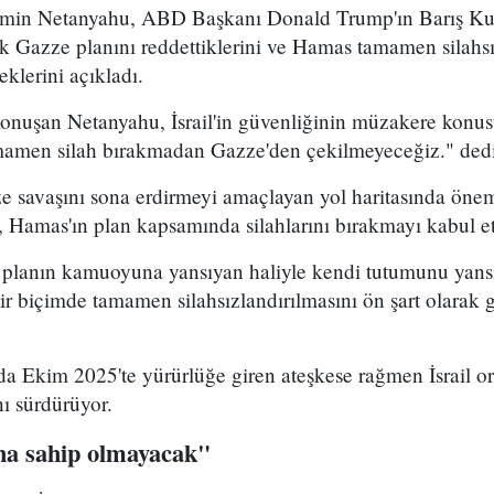
yamin Netanyahu, ABD Başkanı Donald Trump'ın Barış Kur
k Gazze planını reddettiklerini ve Hamas tamamen silah
klerini açıkladı.
konuşan Netanyahu, İsrail'in güvenliğinin müzakere konu
mamen silah bırakmadan Gazze'den çekilmeyeceğiz." dedi
 savaşını sona erdirmeyi amaçlayan yol haritasında önem
, Hamas'ın plan kapsamında silahlarını bırakmayı kabul e
, planın kamuoyuna yansıyan haliyle kendi tutumunu yans
ir biçimde tamamen silahsızlandırılmasını ön şart olarak
nda Ekim 2025'te yürürlüğe giren ateşkese rağmen İsrail 
nı sürdürüyor.
aha sahip olmayacak"