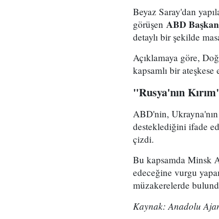
Beyaz Saray'dan yapıl
ABD Başkan 
görüşen
detaylı bir şekilde masa
Açıklamaya göre, Doğ
kapsamlı bir ateşkese 
"Rusya'nın Kırım'ı
ABD'nin, Ukrayna'nın 
desteklediğini ifade ed
çizdi.
Bu kapsamda Minsk An
edeceğine vurgu yapan P
müzakerelerde bulundu
Kaynak: Anadolu Ajan