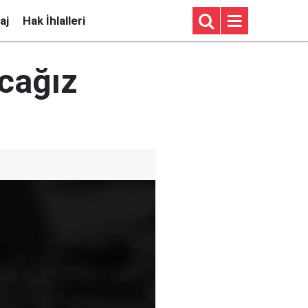
aj
Hak İhlalleri
acağız