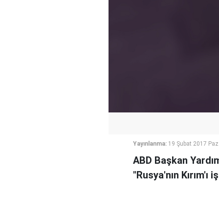
Yayınlanma:
19 Şubat 2017 Paz
ABD Başkan Yardım
"Rusya'nın Kırım'ı i