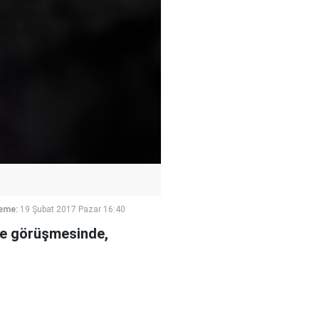
eme:
19 Şubat 2017 Pazar 16:40
le görüşmesinde,