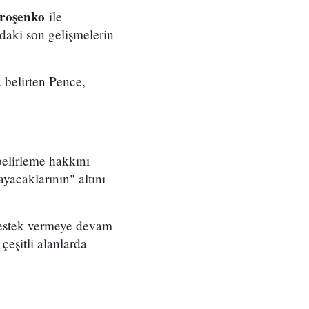
oroşenko
ile
aki son gelişmelerin
belirten Pence,
belirleme hakkını
ayacaklarının" altını
destek vermeye devam
çeşitli alanlarda