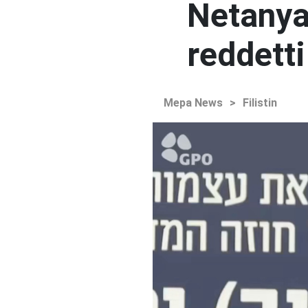
Netanya
reddetti
Mepa News
>
Filistin