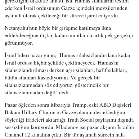
gerektiğini dikkatle anlattı. Bu, Hamas silahlarını teslim
ederken İsrail ordusunun Gazze içindeki mevzilerinden
aşamalı olarak çekileceği bir sürece işaret ediyordu.
Netanyahu'nun böyle bir girişime katılmaya ikna
edilebileceğine ilişkin kalan umutlar da artık pek gerçekçi
görünmüyor.
İsrail lideri pazar günü, "Hamas silahsızlandırılana kadar
İsrail ordusu hiçbir şekilde çekilmeyecek. Hamas'ın
silahsızlandırılması derken ağır silahları, hafif silahları,
bütün silahları kastediyorum. Ve gerçek bir
silahsızlanmadan söz ediyoruz, göstermelik bir
silahsızlanmadan değil" dedi.
Pazar öğleden sonra itibarıyla Trump, eski ABD Dışişleri
Bakanı Hillary Clinton'ın Gazze planını desteklediğini
söylediği ifadeleri aktardığı Truth Social paylaşımı dışında
sessizliğini koruyordu. Mladenov ise pazar akşamı İsrail'in
Channel 12 kanalına çıktı. Bir tür aşamalı sürecin hala