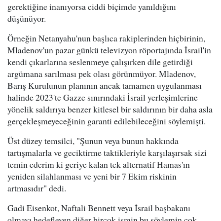
gerektiğine inanıyorsa ciddi biçimde yanıldığını
düşünüyor.
Örneğin Netanyahu'nun başlıca rakiplerinden hiçbirinin,
Mladenov'un pazar günkü televizyon röportajında İsrail'in
kendi çıkarlarına seslenmeye çalışırken dile getirdiği
argümana sarılması pek olası görünmüyor. Mladenov,
Barış Kurulunun planının ancak tamamen uygulanması
halinde 2023'te Gazze sınırındaki İsrail yerleşimlerine
yönelik saldırıya benzer kitlesel bir saldırının bir daha asla
gerçekleşmeyeceğinin garanti edilebileceğini söylemişti.
Üst düzey temsilci, "Şunun veya bunun hakkında
tartışmalarla ve geciktirme taktikleriyle karşılaşırsak sizi
temin ederim ki geriye kalan tek alternatif Hamas'ın
yeniden silahlanması ve yeni bir 7 Ekim riskinin
artmasıdır" dedi.
Gadi Eisenkot, Naftali Bennett veya İsrail başbakanı
olmayı hedefleyen diğer birçok ismin bu söylemin çok