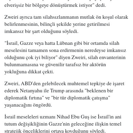
elverişsiz bir bölgeye dönüştürmek istiyor" dedi.
Zweiri ayrıca tam silahsızlanmanın mutlak ön koşul olarak
belirlenmesinin, bilinçli şekilde yerine getirilmesi
imkansız bir şart olduğunu söyledi.
"İsrail, Gazze veya hatta Lübnan gibi bir ortamda silah
meselesini tamamen sona erdirmenin neredeyse imkansız
olduğunu çok iyi biliyor" diyen Zweiri, silah envanterinin
bulunmamasına ve güvenilir tarafsız bir aktörün
yokluğuna dikkat çekti.
Zweiri, ABD'den gelebilecek muhtemel tepkiye de işaret
ederek Netanyahu ile Trump arasında "beklenen bir
diplomatik fırtına" ve "bir tür diplomatik çatışma"
yaşanacağını öngördü.
İsrail meseleleri uzmanı Nihad Ebu Guş ise İsrail'in ani
tutum değişikliğinin Gazze'nin geleceğine ilişkin temel
stratejik önceliklerini ortaya koyduğunu söyledi.