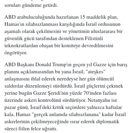
soruları gündeme getirdi.
ABD arabuluculuğunda hazırlanan 15 maddelik plan,
Hamas'ın silahsızlanması karşılığında İsrail ordusunun
aşamalı olarak çekilmesini ve yönetimin uluslararası bir
güvenlik gücü tarafından desteklenen Filistinli
teknokratlardan oluşan bir komiteye devredilmesini
öngörüyor.
ABD Başkanı Donald Trump'ın geçen yıl Gazze için barış
planını açıklamasından bu yana İsrail, "ateşkes"
anlaşmasını ihlal ederek neredeyse her gün ölümcül
saldırılar düzenlemeyi sürdürdü. İsrail güçlerini çekmek
yerine bugün Gazze Şeridi'nin yüzde 70'inden fazlası
üzerinde askeri kontrolünü sürdürüyor. Netanyahu ise
pazar günü, İsrail'deki kritik seçimlere yalnızca haftalar
kala, Hamas "gerçek anlamda silahsızlanana" kadar İsrail
askerlerinin çekilmeyeceğinde ısrar ederek diplomatik
süreci fiilen felce uğrattı.