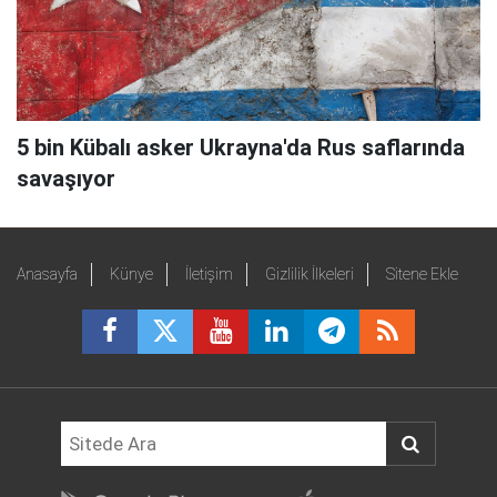
5 bin Kübalı asker Ukrayna'da Rus saflarında
savaşıyor
Anasayfa
Künye
İletişim
Gizlilik İlkeleri
Sitene Ekle