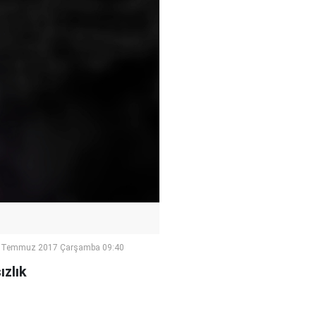
 Temmuz 2017 Çarşamba 09:40
ızlık