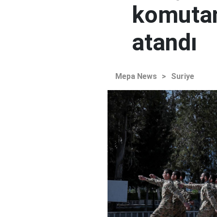
komutan
atandı
Mepa News
>
Suriye