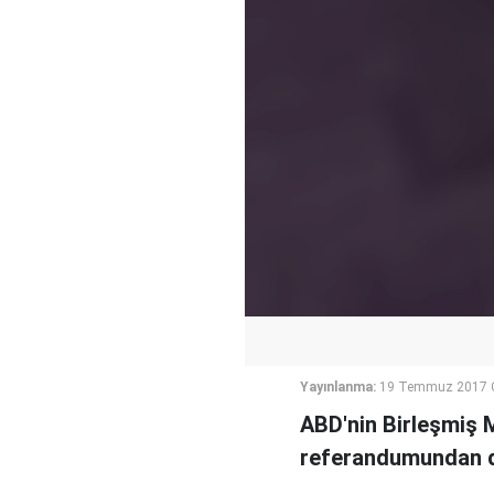
Yayınlanma:
19 Temmuz 2017 
ABD'nin Birleşmiş M
referandumundan du