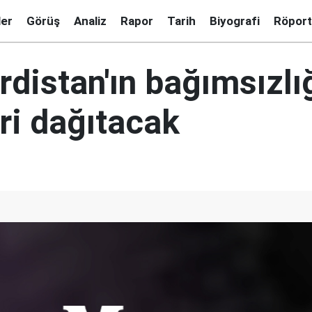
ler
Görüş
Analiz
Rapor
Tarih
Biyografi
Röport
distan'ın bağımsızlı
ri dağıtacak