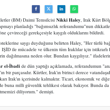
Nikki Haley
letler (BM) Daimi Temsilcisi
, Irak Kürt Böl
pmayı planladığı "bağımsızlık referandumu"nun dikkatleri
ne çevireceği gerekçesiyle kaygılı olduklarını bildirdi.
 isteklerine saygı duyduğunu belirten Haley, "Her türlü b
n IŞİD ile mücadele ve ülkenin tüm Iraklılar için istikrarlı 
rin dağılmasına neden olur. Bundan kaygılıyız." ifadelerin
 el-İbadi
de dün yaptığı açıklamada, referandumun "an
'ın bir parçasıdır. Kürtler, Irak'ın birinci derece vatandaşı
ıkarı Irak'ın içerisinde kalmaktır. Ticari, ekonomik ve diğ
e buna milli güvenlik tehlikesi olarak bakıyor. Bunda da h
memizi diliyorum." demişti.