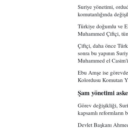
Suriye yönetimi, ord
komutanlığında değişikl
Türkiye doğumlu ve Es
Muhammed Çiftçi, tüm
Çiftçi, daha önce Tür
sonra bu yapının Suri
Muhammed el Casim'in
Ebu Amşe ise görevden
Kolordusu Komutan Yar
Şam yönetimi asker
Görev değişikliği, Su
kapsamlı reformların bi
Devlet Başkanı Ahmed 