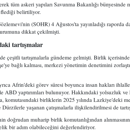
yerek tüm askeri yapıları Savunma Bakanlığı bünyesinde 
lediği belirtiliyor.
Gözlemevi'nin (SOHR) 4 Ağustos'ta yayınladığı raporda da
durumuna dikkat çekilmişti.
aki tartışmalar
çeşitli tartışmalarla gündeme gelmişti. Birlik içerisind
e'ye bağlı kalması, merkezi yönetimin denetimini zorlaştı
ca Afrin'deki görev süresi boyunca insan hakları ihlalle
le ABD yaptırımları bulunuyor. Hakkındaki yolsuzluk ve h
ra, komutasındaki birliklerin 2025 yılında Lazkiye'deki me
Dürzilerle yaşanan çatışmalarla ilişkilendirilmesi de tartı
n doğrudan muharip birlik komutanlığından alınmasının 
elik bir adım olabileceğini değerlendiriyor.