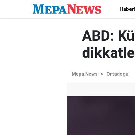
Haber
ABD: Kür
dikkatle
Mepa News
>
Ortadoğu