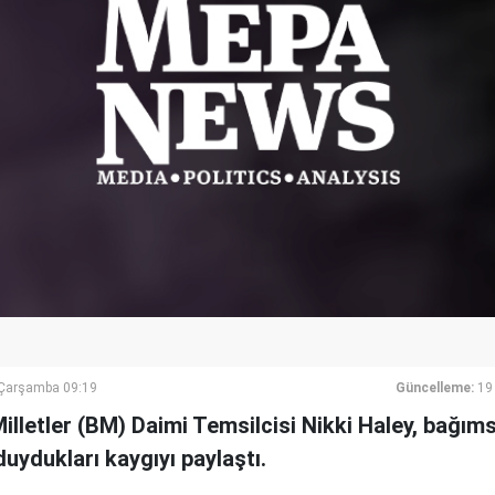
Çarşamba 09:19
Güncelleme:
19
illetler (BM) Daimi Temsilcisi Nikki Haley, bağıms
ydukları kaygıyı paylaştı.