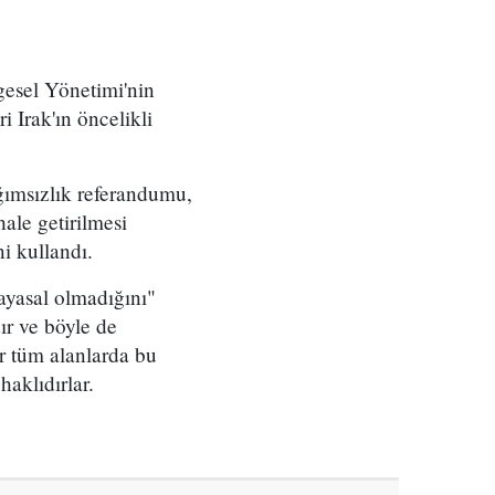
gesel Yönetimi'nin
 Irak'ın öncelikli
ağımsızlık referandumu,
hale getirilmesi
i kullandı.
ayasal olmadığını"
dır ve böyle de
er tüm alanlarda bu
aklıdırlar.