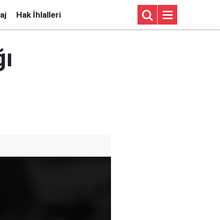
aj
Hak İhlalleri
ğı