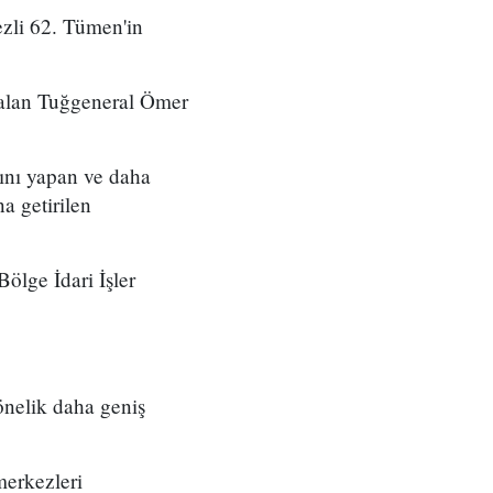
zli 62. Tümen'in
 alan Tuğgeneral Ömer
ını yapan ve daha
a getirilen
ölge İdari İşler
önelik daha geniş
merkezleri