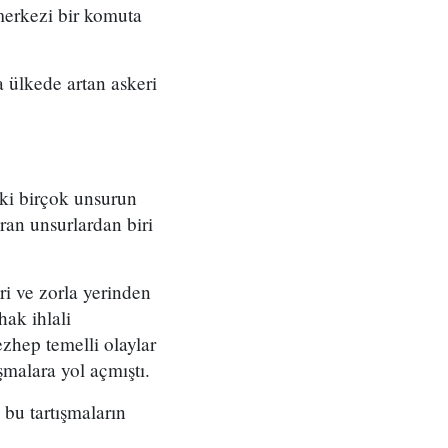
merkezi bir komuta
 ülkede artan askeri
eki birçok unsurun
ran unsurlardan biri
ri ve zorla yerinden
ak ihlali
zhep temelli olaylar
şmalara yol açmıştı.
bu tartışmaların