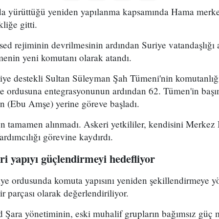
uda yürüttüğü yeniden yapılanma kapsamında Hama merke
iğe gitti.
ed rejiminin devrilmesinin ardından Suriye vatandaşlığı
enin yeni komutanı olarak atandı.
kiye destekli Sultan Süleyman Şah Tümeni'nin komutanlığ
ye ordusuna entegrasyonunun ardından 62. Tümen'in başın
 (Ebu Amşe) yerine göreve başladı.
 tamamen alınmadı. Askeri yetkililer, kendisini Merkez B
dımcılığı görevine kaydırdı.
i yapıyı güçlendirmeyi hedefliyor
riye ordusunda komuta yapısını yeniden şekillendirmeye y
r parçası olarak değerlendiriliyor.
Şara yönetiminin, eski muhalif grupların bağımsız güç 