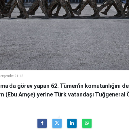
Perşembe 21:13
ama'da görev yapan 62. Tümen'in komutanlığını de
m (Ebu Amşe) yerine Türk vatandaşı Tuğgenera