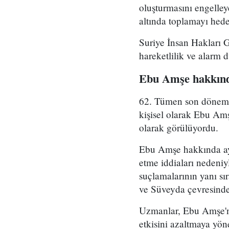
oluşturmasını engelle
altında toplamayı hedef
Suriye İnsan Hakları 
hareketlilik ve alarm 
Ebu Amşe hakkınd
62. Tümen son dönemde 
kişisel olarak Ebu Amş
olarak görülüyordu.
Ebu Amşe hakkında ayrı
etme iddiaları nedeniy
suçlamalarının yanı sı
ve Süveyda çevresinde 
Uzmanlar, Ebu Amşe'ni
etkisini azaltmaya yön