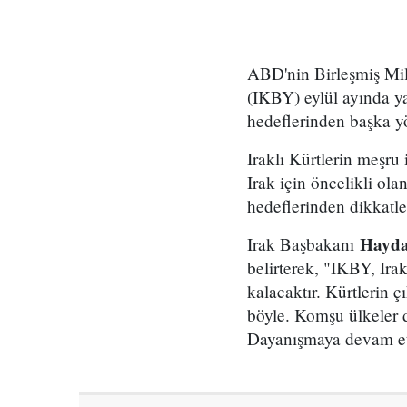
ABD'nin Birleşmiş Mil
(IKBY) eylül ayında ya
hedeflerinden başka yö
Iraklı Kürtlerin meşru
Irak için öncelikli ola
hedeflerinden dikkatle
Haydar
Irak Başbakanı
belirterek, "IKBY, Irak
kalacaktır. Kürtlerin ç
böyle. Komşu ülkeler d
Dayanışmaya devam et