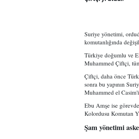
Suriye yönetimi, ord
komutanlığında değişikl
Türkiye doğumlu ve Es
Muhammed Çiftçi, tüm
Çiftçi, daha önce Tür
sonra bu yapının Suri
Muhammed el Casim'in
Ebu Amşe ise görevden
Kolordusu Komutan Yar
Şam yönetimi asker