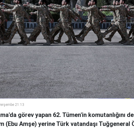
Perşembe 21:13
ama'da görev yapan 62. Tümen'in komutanlığını de
m (Ebu Amşe) yerine Türk vatandaşı Tuğgenera