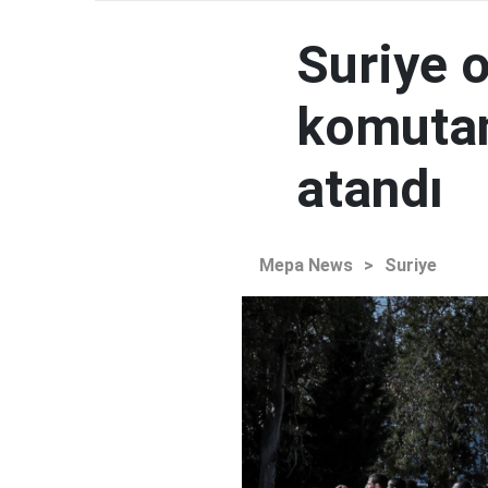
Suriye 
komutan
atandı
Mepa News
>
Suriye