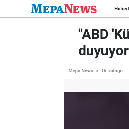
Haber
"ABD 'Kü
duyuyor
Mepa News
>
Ortadoğu