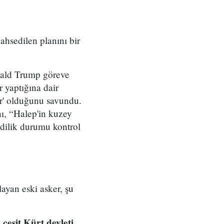
ahsedilen planını bir
nald Trump göreve
 yaptığına dair
ır' olduğunu savundu.
nı, “Halep'in kuzey
mdilik durumu kontrol
ayan eski asker, şu
çeşit Kürt devleti