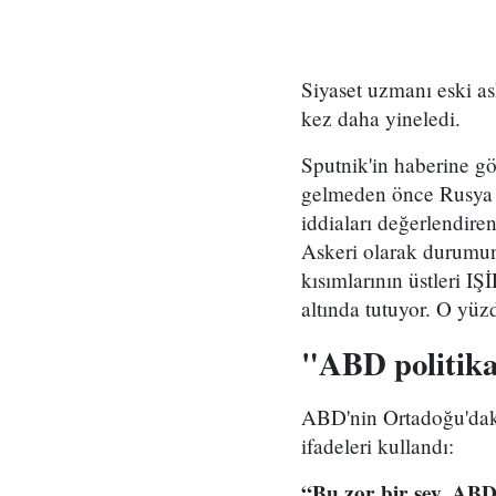
Siyaset uzmanı eski as
kez daha yineledi.
Sputnik'in haberine g
gelmeden önce Rusya v
iddiaları değerlendire
Askeri olarak durumun 
kısımlarının üstleri I
altında tutuyor. O y
"ABD politika
ABD'nin Ortadoğu'daki 
ifadeleri kullandı:
“Bu zor bir şey. ABD