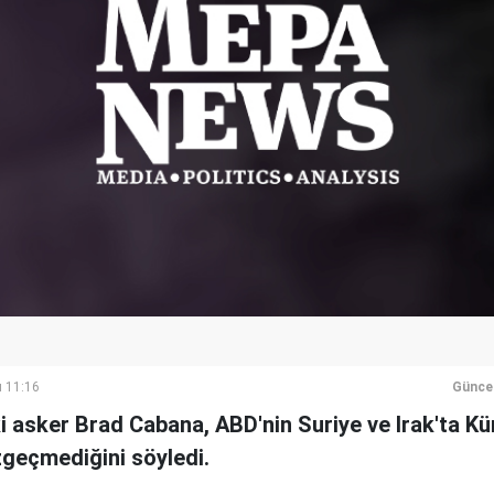
ı 11:16
Günce
 asker Brad Cabana, ABD'nin Suriye ve Irak'ta Kü
zgeçmediğini söyledi.