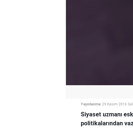
Yayınlanma:
29 Kasım 2016 Sal
Siyaset uzmanı eski
politikalarından va