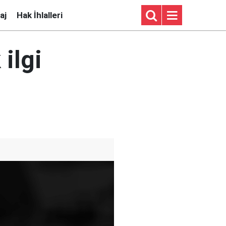
aj
Hak İhlalleri
 ilgi