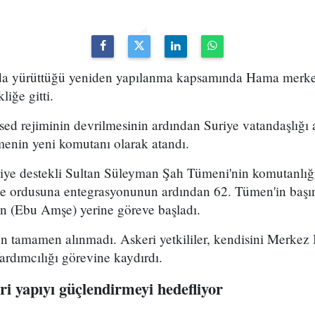
uda yürüttüğü yeniden yapılanma kapsamında Hama merke
iğe gitti.
ed rejiminin devrilmesinin ardından Suriye vatandaşlığı
enin yeni komutanı olarak atandı.
kiye destekli Sultan Süleyman Şah Tümeni'nin komutanlığ
ye ordusuna entegrasyonunun ardından 62. Tümen'in başın
 (Ebu Amşe) yerine göreve başladı.
 tamamen alınmadı. Askeri yetkililer, kendisini Merkez B
dımcılığı görevine kaydırdı.
i yapıyı güçlendirmeyi hedefliyor