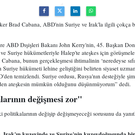
ker Brad Cabana, ABD'nin Suriye ve Irak'la ilgili çokça b
öre ABD Dışişleri Bakanı John Kerry'nin, 45. Başkan Do
e Suriye hükümetleriyle Halep'te ateşkes için görüşmeler
n Cabana, bunun gerçekleşmesi ihtimalinin ‘neredeyse sıf
Suriye hükümeti lehine geliştiğini belirten siyaset uzma
ŞİD'den temizlendi. Suriye ordusu, Rusya'nın desteğiyle şi
üzden ateşkesin mümkün olduğunu düşünmüyorum” dedi.
larının değişmesi zor"
politikalarının değişip değişmeyeceği sorusunu da yanıtl
, Irak'ın kuzeyinde ve Suriye'nin kuzeydoğusunda bir 