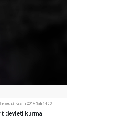
lleme:
29 Kasım 2016 Salı 14:53
rt devleti kurma