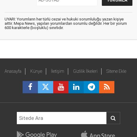
UYARI: Yorumların her türlü cezai ve hukuki sorumluluğu yazan kişiye
aittir. Mepa News, yapılan yorumlardan sorumlu değildir. Her bir yorum
600 karakterle (boşluklu) sınırlıdır.
Anasayfa
Künye
İletişim
Gizlilik İlkeleri
Sitene Ekle