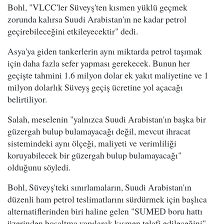
Bohl, "VLCC'ler Süveyş'ten kısmen yüklü geçmek
zorunda kalırsa Suudi Arabistan'ın ne kadar petrol
geçirebileceğini etkileyecektir" dedi.
Asya'ya giden tankerlerin aynı miktarda petrol taşımak
için daha fazla sefer yapması gerekecek. Bunun her
geçişte tahmini 1.6 milyon dolar ek yakıt maliyetine ve 1
milyon dolarlık Süveyş geçiş ücretine yol açacağı
belirtiliyor.
Salah, meselenin "yalnızca Suudi Arabistan'ın başka bir
güzergah bulup bulamayacağı değil, mevcut ihracat
sistemindeki aynı ölçeği, maliyeti ve verimliliği
koruyabilecek bir güzergah bulup bulamayacağı"
olduğunu söyledi.
Bohl, Süveyş'teki sınırlamaların, Suudi Arabistan'ın
düzenli ham petrol teslimatlarını sürdürmek için başlıca
alternatiflerinden biri haline gelen "SUMED boru hattı
üzerinden boşaltma yapılarak kısmen telafi edileceğini"