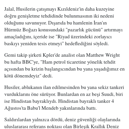
Jalal, Husilerin çatışmayı Kızıldeniz'in daha kuzeyine
doğru genişletme tehdidinde bulunmasının iki nedeni
olduğunu savunuyor. Dışarıda bu hamlenin İran'ın
Hürmüz Boğazı konusundaki "pazarlık gücünü" artırmayı
amaçladığını, içeride ise "Riyad üzerindeki zorlayıcı
baskıyı yeniden tesis etmeyi" hedeflediğini söyledi.
Gemi takip şirketi Kpler'de analist olan Matthew Wright
bu hafta BBC'ye, "Ham petrol ticaretine yönelik tehdit
açısından bu krizin başlangıcından bu yana yaşadığımız en
kötü dönemdeyiz" dedi.
Husiler, ablukanın ilan edilmesinden bu yana sekiz tankeri
vurduklarını öne sürüyor. Bunlardan en az beşi Suudi, biri
ise Hindistan bayraklıydı. Hindistan bayraklı tanker 4
Ağustos'ta Babu'l Mendeb yakınlarında battı.
Saldırılardan yalnızca dördü, deniz güvenliği olaylarında
uluslararası referans noktası olan Birleşik Krallık Deniz