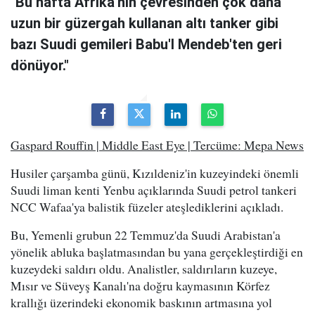
"Bu hafta Afrika'nın çevresinden çok daha
uzun bir güzergah kullanan altı tanker gibi
bazı Suudi gemileri Babu'l Mendeb'ten geri
dönüyor."
Gaspard Rouffin | Middle East Eye | Tercüme: Mepa News
Husiler çarşamba günü, Kızıldeniz'in kuzeyindeki önemli
Suudi liman kenti Yenbu açıklarında Suudi petrol tankeri
NCC Wafaa'ya balistik füzeler ateşlediklerini açıkladı.
Bu, Yemenli grubun 22 Temmuz'da Suudi Arabistan'a
yönelik abluka başlatmasından bu yana gerçekleştirdiği en
kuzeydeki saldırı oldu. Analistler, saldırıların kuzeye,
Mısır ve Süveyş Kanalı'na doğru kaymasının Körfez
krallığı üzerindeki ekonomik baskının artmasına yol