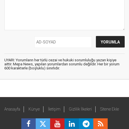
UYARI: Yorumların her türlü cezai ve hukuki sorumluluğu yazan kişiye
aittir. Mepa News, yapılan yorumlardan sorumlu değildir. Her bir yorum
600 karakterle (boşluklu) sınırlıdır.
Anasayfa
Künye
İletişim
Gizlilik İlkeleri
Sitene Ekle