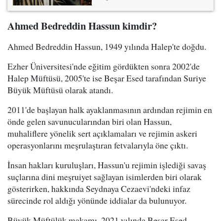
Ahmed Bedreddin Hassun kimdir?
Ahmed Bedreddin Hassun, 1949 yılında Halep'te doğdu.
Ezher Üniversitesi'nde eğitim gördükten sonra 2002'de
Halep Müftüsü, 2005'te ise Beşar Esed tarafından Suriye
Büyük Müftüsü olarak atandı.
2011'de başlayan halk ayaklanmasının ardından rejimin en
önde gelen savunucularından biri olan Hassun,
muhaliflere yönelik sert açıklamaları ve rejimin askeri
operasyonlarını meşrulaştıran fetvalarıyla öne çıktı.
İnsan hakları kuruluşları, Hassun'u rejimin işlediği savaş
suçlarına dini meşruiyet sağlayan isimlerden biri olarak
gösterirken, hakkında Seydnaya Cezaevi'ndeki infaz
sürecinde rol aldığı yönünde iddialar da bulunuyor.
Büyük Müftülük makamı, 2021 yılında Beşar Esed