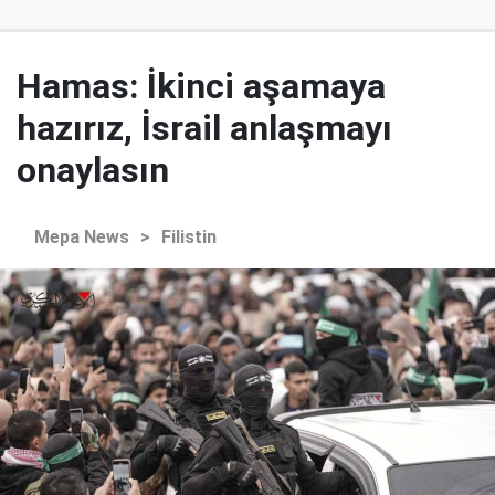
Hamas: İkinci aşamaya
hazırız, İsrail anlaşmayı
onaylasın
Mepa News
>
Filistin