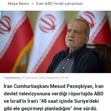
Mepa News
>
İran-ABD-İsrail çatışması
Yayınlanma:
05 Ağustos 2026 Çarşamba 22:38
İran Cumhurbaşkanı Mesud Pezeşkiyan, İran
devlet televizyonuna verdiği röportajda ABD
ve İsrail'in İran'ı "48 saat içinde Suriye'deki
gibi ele geçirmeyi planladığını" öne sürdü.