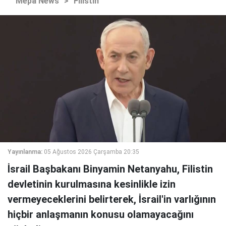
Mepa News
>
Filistin
Yayınlanma:
05 Ağustos 2026 Çarşamba 20:35
İsrail Başbakanı Binyamin Netanyahu, Filistin
devletinin kurulmasına kesinlikle izin
vermeyeceklerini belirterek, İsrail'in varlığının
hiçbir anlaşmanın konusu olamayacağını