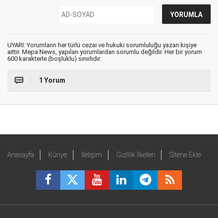
UYARI: Yorumların her türlü cezai ve hukuki sorumluluğu yazan kişiye
aittir. Mepa News, yapılan yorumlardan sorumlu değildir. Her bir yorum
600 karakterle (boşluklu) sınırlıdır.
1 Yorum
Anasayfa
Künye
İletişim
Gizlilik İlkeleri
Sitene Ekle