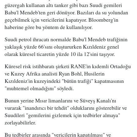
güzergah kullanan altı tanker gibi bazı Suudi gemileri
Babu'l Mendeb'ten geri dönüyor. Bazıları da su yolundan
geçebilmek için vericilerini kapatıyor. Bloomberg'in
haberine göre bu yöntem de kullanılıyor.
Suudi petrol ihracatı normalde Babu'l Mendeb trafiğinin
yaklaşık yüzde 66'sını oluştururken Kızıldeniz genel
olarak küresel ticaretin yüzde 10 ila 12'sini taşıyor.
Küresel risk istihbaratı şirketi RANE'in kıdemli Ortadoğu
ve Kuzey Afrika analisti Ryan Bohl, Husilerin
Kızıldeniz'in kuzeyindeki "bütün trafiği" kapatmasının
"muhtemel olmadığını" söyledi.
Bunun yerine Mısır limanlarını ve Süveyş Kanalı'nı
vurarak "inandırıcı bir tehdit" olduklarını gösterebilir ve
Suudileri "gemilerini gizlemek için tedbirler almaya"
zorlayabilirler.
Bu tedbirler arasında "vericilerin kapatılması" ve