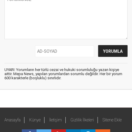
UYARI: Yorumların her türlü cezai ve hukuki sorumluluğu yazan kişiye
aittir. Mepa News, yapılan yorumlardan sorumlu değildir. Her bir yorum
600 karakterle (boşluklu) sınırlıdır.
Anasayfa
Künye
İletişim
Gizlilik İlkeleri
Sitene Ekle