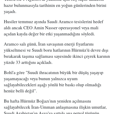
hazır bulunmasıyla tarihinin en yoğun günlerinden birini
yaşadı.
Husiler temmuz ayında Saudi Aramco tesislerini hedef
aldı ancak CEO Amin Nasser operasyonel veya mali
açıdan kayda değer bir etki yaşanmadığını söyledi.
Aramco salı günü, İran savaşının enerji fiyatlarını
yükseltmesi ve Suudi boru hatlarının Hürmüz'ü devre dışı
bırakarak taşıma sağlaması sayesinde ikinci çeyrek karının
yüzde 33 arttığını açıkladı.
Bohl'a göre "Suudi ihracatının büyük bir düşüş yaşayıp
yaşamayacağı veya bunun yalnızca uyum
sağlayabilecekleri aşağı yönlü bir baskı olup olmadığı
henüz belli değil".
Bu hafta Hürmüz Boğazı'nın yeniden açılmasını
sağlayabilecek İran-Umman anlaşmasına ilişkin umutlar,
Suudi Arabistan'ın Asya'ya sattığı ana petrol türünün