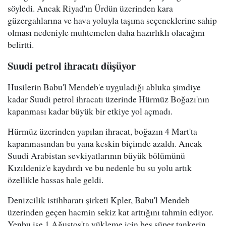
söyledi. Ancak Riyad'ın Ürdün üzerinden kara
güzergahlarına ve hava yoluyla taşıma seçeneklerine sahip
olması nedeniyle muhtemelen daha hazırlıklı olacağını
belirtti.
Suudi petrol ihracatı düşüyor
Husilerin Babu'l Mendeb'e uyguladığı abluka şimdiye
kadar Suudi petrol ihracatı üzerinde Hürmüz Boğazı'nın
kapanması kadar büyük bir etkiye yol açmadı.
Hürmüz üzerinden yapılan ihracat, boğazın 4 Mart'ta
kapanmasından bu yana keskin biçimde azaldı. Ancak
Suudi Arabistan sevkiyatlarının büyük bölümünü
Kızıldeniz'e kaydırdı ve bu nedenle bu su yolu artık
özellikle hassas hale geldi.
Denizcilik istihbaratı şirketi Kpler, Babu'l Mendeb
üzerinden geçen hacmin sekiz kat arttığını tahmin ediyor.
Yenbu ise 1 Ağustos'ta yükleme için beş süper tankerin