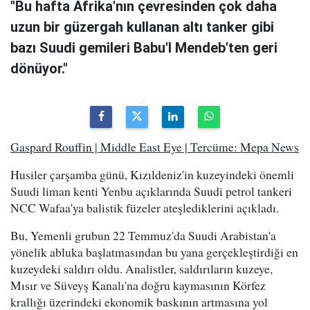
"Bu hafta Afrika'nın çevresinden çok daha
uzun bir güzergah kullanan altı tanker gibi
bazı Suudi gemileri Babu'l Mendeb'ten geri
dönüyor."
Gaspard Rouffin | Middle East Eye | Tercüme: Mepa News
Husiler çarşamba günü, Kızıldeniz'in kuzeyindeki önemli
Suudi liman kenti Yenbu açıklarında Suudi petrol tankeri
NCC Wafaa'ya balistik füzeler ateşlediklerini açıkladı.
Bu, Yemenli grubun 22 Temmuz'da Suudi Arabistan'a
yönelik abluka başlatmasından bu yana gerçekleştirdiği en
kuzeydeki saldırı oldu. Analistler, saldırıların kuzeye,
Mısır ve Süveyş Kanalı'na doğru kaymasının Körfez
krallığı üzerindeki ekonomik baskının artmasına yol