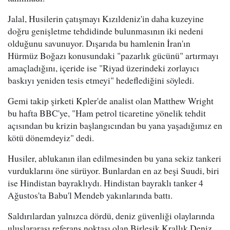
Jalal, Husilerin çatışmayı Kızıldeniz'in daha kuzeyine
doğru genişletme tehdidinde bulunmasının iki nedeni
olduğunu savunuyor. Dışarıda bu hamlenin İran'ın
Hürmüz Boğazı konusundaki "pazarlık gücünü" artırmayı
amaçladığını, içeride ise "Riyad üzerindeki zorlayıcı
baskıyı yeniden tesis etmeyi" hedeflediğini söyledi.
Gemi takip şirketi Kpler'de analist olan Matthew Wright
bu hafta BBC'ye, "Ham petrol ticaretine yönelik tehdit
açısından bu krizin başlangıcından bu yana yaşadığımız en
kötü dönemdeyiz" dedi.
Husiler, ablukanın ilan edilmesinden bu yana sekiz tankeri
vurduklarını öne sürüyor. Bunlardan en az beşi Suudi, biri
ise Hindistan bayraklıydı. Hindistan bayraklı tanker 4
Ağustos'ta Babu'l Mendeb yakınlarında battı.
Saldırılardan yalnızca dördü, deniz güvenliği olaylarında
uluslararası referans noktası olan Birleşik Krallık Deniz