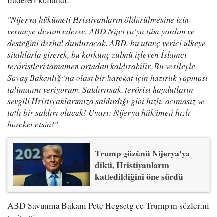
ifadeleri kullandı:
"Nijerya hükümeti Hristiyanların öldürülmesine izin
vermeye devam ederse, ABD Nijerya'ya tüm yardım ve
desteğini derhal durduracak. ABD, bu utanç verici ülkeye
silahlarla girerek, bu korkunç zulmü işleyen İslamcı
teröristleri tamamen ortadan kaldırabilir. Bu vesileyle
Savaş Bakanlığı'na olası bir harekat için hazırlık yapması
talimatını veriyorum. Saldırırsak, terörist haydutların
sevgili Hristiyanlarımıza saldırdığı gibi hızlı, acımasız ve
tatlı bir saldırı olacak! Uyarı: Nijerya hükümeti hızlı
hareket etsin!"
Trump gözünü Nijerya'ya
dikti, Hristiyanların
katledildiğini öne sürdü
ABD Savunma Bakanı Pete Hegsetg de Trump'ın sözlerini