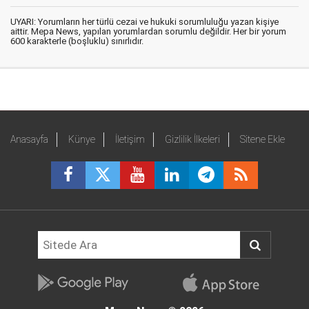
UYARI: Yorumların her türlü cezai ve hukuki sorumluluğu yazan kişiye
aittir. Mepa News, yapılan yorumlardan sorumlu değildir. Her bir yorum
600 karakterle (boşluklu) sınırlıdır.
Anasayfa
Künye
İletişim
Gizlilik İlkeleri
Sitene Ekle