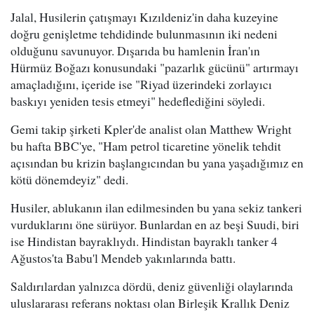
Jalal, Husilerin çatışmayı Kızıldeniz'in daha kuzeyine
doğru genişletme tehdidinde bulunmasının iki nedeni
olduğunu savunuyor. Dışarıda bu hamlenin İran'ın
Hürmüz Boğazı konusundaki "pazarlık gücünü" artırmayı
amaçladığını, içeride ise "Riyad üzerindeki zorlayıcı
baskıyı yeniden tesis etmeyi" hedeflediğini söyledi.
Gemi takip şirketi Kpler'de analist olan Matthew Wright
bu hafta BBC'ye, "Ham petrol ticaretine yönelik tehdit
açısından bu krizin başlangıcından bu yana yaşadığımız en
kötü dönemdeyiz" dedi.
Husiler, ablukanın ilan edilmesinden bu yana sekiz tankeri
vurduklarını öne sürüyor. Bunlardan en az beşi Suudi, biri
ise Hindistan bayraklıydı. Hindistan bayraklı tanker 4
Ağustos'ta Babu'l Mendeb yakınlarında battı.
Saldırılardan yalnızca dördü, deniz güvenliği olaylarında
uluslararası referans noktası olan Birleşik Krallık Deniz