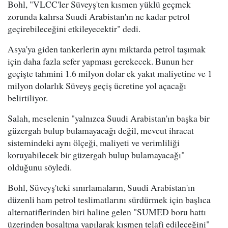
Bohl, "VLCC'ler Süveyş'ten kısmen yüklü geçmek
zorunda kalırsa Suudi Arabistan'ın ne kadar petrol
geçirebileceğini etkileyecektir" dedi.
Asya'ya giden tankerlerin aynı miktarda petrol taşımak
için daha fazla sefer yapması gerekecek. Bunun her
geçişte tahmini 1.6 milyon dolar ek yakıt maliyetine ve 1
milyon dolarlık Süveyş geçiş ücretine yol açacağı
belirtiliyor.
Salah, meselenin "yalnızca Suudi Arabistan'ın başka bir
güzergah bulup bulamayacağı değil, mevcut ihracat
sistemindeki aynı ölçeği, maliyeti ve verimliliği
koruyabilecek bir güzergah bulup bulamayacağı"
olduğunu söyledi.
Bohl, Süveyş'teki sınırlamaların, Suudi Arabistan'ın
düzenli ham petrol teslimatlarını sürdürmek için başlıca
alternatiflerinden biri haline gelen "SUMED boru hattı
üzerinden boşaltma yapılarak kısmen telafi edileceğini"