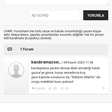
UYARI: Yorumların her türlü cezai ve hukuki sorumluluğu yazan kişiye
aittir. Mepa News, yapılan yorumlardan sorumlu değildir. Her bir yorum
600 karakterle (boşluklu) sınırlıdır.
1 Yorum
kandıramazsın..
/ 09 Kasım 2025 11:38
kardeşlerine yardım etmeyi Allah emrettiği halde
gazze'ye girme, trump emredince koş.
yarın kabirde sorulunca da; "Rabbim Allah'tır" de..
sorgu melekleri bunu yutmaz!
Yanıtla
(0)
(0)