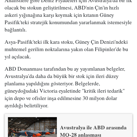
Analistlere göre Deniz Piyadeleri için Avustralya'da bir ilk
olacak bu stokun geliştirilmesi, ABD'nin Çin'in hızlı
askeri yığınağına karşı koymak için kıtanın Güney
Pasifik'teki stratejik konumundan yararlanmak istemesiyle
bağlantılı.
Asya-Pasifik'teki ilk kara stoku, Güney Çin Denizi'ndeki
muhtemel gerilim noktalarına yakın olan Filipinler'de bu
yıl açılacak.
ABD Donanması tarafından bu ay yayımlanan belgeler,
Avustralya'da daha da büyük bir stok için ileri düzey
planlama yapıldığını gösteriyor. Belgelerde,
güneydoğudaki Victoria eyaletinde "kritik ileri tedarik"
için depo ve ofisler inşa edilmesine 30 milyon dolar
ayrıldığı belirtiliyor.
Avustralya ile ABD arasında
MQ-28 anlaşması