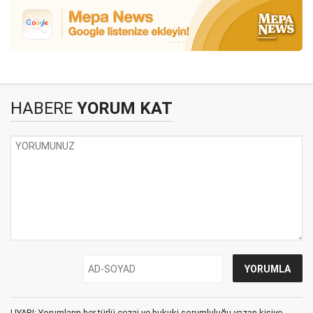
HABERE
YORUM KAT
UYARI: Yorumların her türlü cezai ve hukuki sorumluluğu yazan kişiye