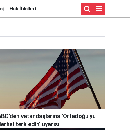
aj
Hak İhlalleri
ABD'den vatandaşlarına 'Ortadoğu'yu
erhal terk edin' uyarısı