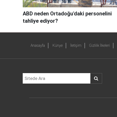
ABD neden Ortadoğu'daki personelini
tahliye ediyor?
Anasayfa
Künye
İletişim
Gizlilik İlkeleri