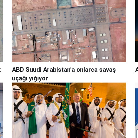
:
ABD Suudi Arabistan'a onlarca savaş
uçağı yığıyor