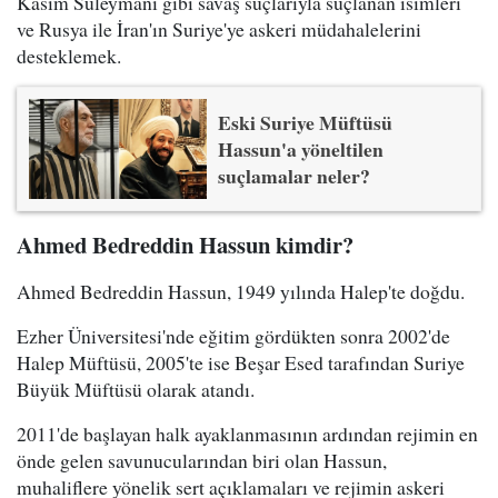
Kasım Süleymani gibi savaş suçlarıyla suçlanan isimleri
ve Rusya ile İran'ın Suriye'ye askeri müdahalelerini
desteklemek.
Eski Suriye Müftüsü
Hassun'a yöneltilen
suçlamalar neler?
Ahmed Bedreddin Hassun kimdir?
Ahmed Bedreddin Hassun, 1949 yılında Halep'te doğdu.
Ezher Üniversitesi'nde eğitim gördükten sonra 2002'de
Halep Müftüsü, 2005'te ise Beşar Esed tarafından Suriye
Büyük Müftüsü olarak atandı.
2011'de başlayan halk ayaklanmasının ardından rejimin en
önde gelen savunucularından biri olan Hassun,
muhaliflere yönelik sert açıklamaları ve rejimin askeri