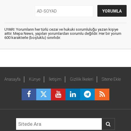
UYARI: Yorumların her türlü cezai ve hukuki sorumluluğu yazan kişiye
aittir. Mepa News, yapılan yorumlardan sorumlu değildir. Her bir yorum
600 karakterle (boşluklu) sınırlıdır.
Anasayfa
Künye
İletişim
Gizlilik İlkeleri
Sitene Ekle