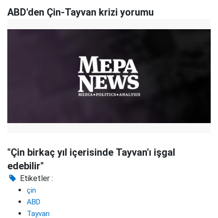
ABD'den Çin-Tayvan krizi yorumu
"Çin birkaç yıl içerisinde Tayvan'ı işgal
edebilir"
Etiketler :
çin
ABD
Tayvan