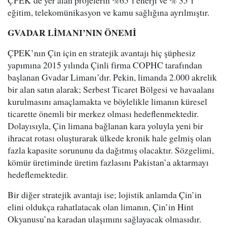
ÇPEK’de yer alan projelerin %65’i enerji ve % 35’i
eğitim, telekomünikasyon ve kamu sağlığına ayrılmıştır.
GVADAR LİMANI’NIN ÖNEMİ
ÇPEK’nın Çin için en stratejik avantajı hiç şüphesiz
yapımına 2015 yılında Çinli firma COPHC tarafından
başlanan Gvadar Limanı’dır. Pekin, limanda 2.000 akrelik
bir alan satın alarak; Serbest Ticaret Bölgesi ve havaalanı
kurulmasını amaçlamakta ve böylelikle limanın küresel
ticarette önemli bir merkez olması hedeflenmektedir.
Dolayısıyla, Çin limana bağlanan kara yoluyla yeni bir
ihracat rotası oluşturarak ülkede kronik hale gelmiş olan
fazla kapasite sorununu da dağıtmış olacaktır. Sözgelimi,
kömür üretiminde üretim fazlasını Pakistan’a aktarmayı
hedeflemektedir.
Bir diğer stratejik avantajı ise; lojistik anlamda Çin’in
elini oldukça rahatlatacak olan limanın, Çin’in Hint
Okyanusu’na karadan ulaşımını sağlayacak olmasıdır.