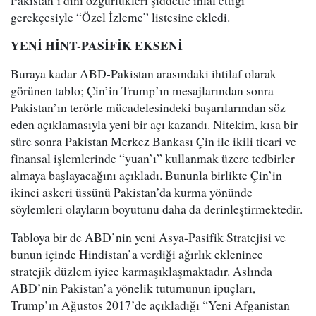
Pakistan’ı dini özgürlükleri şiddetle ihlal ettiği
gerekçesiyle “Özel İzleme” listesine ekledi.
YENİ HİNT-PASİFİK EKSENİ
Buraya kadar ABD-Pakistan arasındaki ihtilaf olarak
görünen tablo; Çin’in Trump’ın mesajlarından sonra
Pakistan’ın terörle mücadelesindeki başarılarından söz
eden açıklamasıyla yeni bir açı kazandı. Nitekim, kısa bir
süre sonra Pakistan Merkez Bankası Çin ile ikili ticari ve
finansal işlemlerinde “yuan’ı” kullanmak üzere tedbirler
almaya başlayacağını açıkladı. Bununla birlikte Çin’in
ikinci askeri üssünü Pakistan’da kurma yönünde
söylemleri olayların boyutunu daha da derinleştirmektedir.
Tabloya bir de ABD’nin yeni Asya-Pasifik Stratejisi ve
bunun içinde Hindistan’a verdiği ağırlık eklenince
stratejik düzlem iyice karmaşıklaşmaktadır. Aslında
ABD’nin Pakistan’a yönelik tutumunun ipuçları,
Trump’ın Ağustos 2017’de açıkladığı “Yeni Afganistan