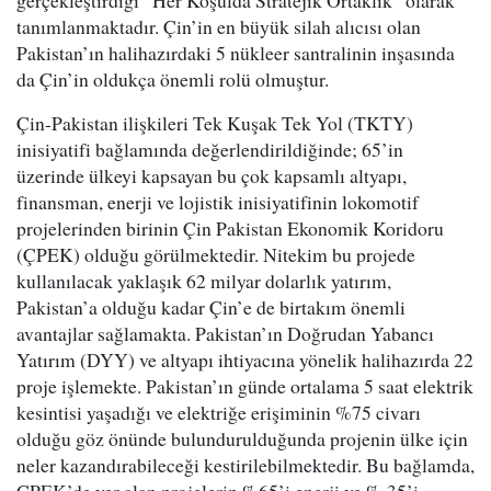
gerçekleştirdiği “Her Koşulda Stratejik Ortaklık” olarak
tanımlanmaktadır. Çin’in en büyük silah alıcısı olan
Pakistan’ın halihazırdaki 5 nükleer santralinin inşasında
da Çin’in oldukça önemli rolü olmuştur.
Çin-Pakistan ilişkileri Tek Kuşak Tek Yol (TKTY)
inisiyatifi bağlamında değerlendirildiğinde; 65’in
üzerinde ülkeyi kapsayan bu çok kapsamlı altyapı,
finansman, enerji ve lojistik inisiyatifinin lokomotif
projelerinden birinin Çin Pakistan Ekonomik Koridoru
(ÇPEK) olduğu görülmektedir. Nitekim bu projede
kullanılacak yaklaşık 62 milyar dolarlık yatırım,
Pakistan’a olduğu kadar Çin’e de birtakım önemli
avantajlar sağlamakta. Pakistan’ın Doğrudan Yabancı
Yatırım (DYY) ve altyapı ihtiyacına yönelik halihazırda 22
proje işlemekte. Pakistan’ın günde ortalama 5 saat elektrik
kesintisi yaşadığı ve elektriğe erişiminin %75 civarı
olduğu göz önünde bulundurulduğunda projenin ülke için
neler kazandırabileceği kestirilebilmektedir. Bu bağlamda,