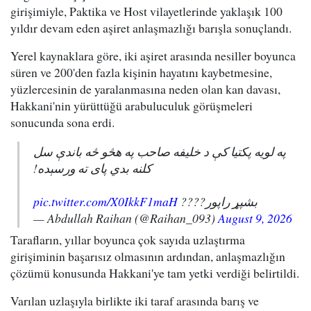
girişimiyle, Paktika ve Host vilayetlerinde yaklaşık 100
yıldır devam eden aşiret anlaşmazlığı barışla sonuçlandı.
Yerel kaynaklara göre, iki aşiret arasında nesiller boyunca
süren ve 200'den fazla kişinin hayatını kaybetmesine,
yüzlercesinin de yaralanmasına neden olan kan davası,
Hakkani'nin yürüttüğü arabuluculuk görüşmeleri
sonucunda sona erdi.
په لویه پکتیا کې د خلیفه صاحب په هڅو څه باندې سل
کلنه بدي پای ته ورسېده!
pic.twitter.com/X0IkkF1maH
بشپړ راپور????
— Abdullah Raihan (@Raihan_093)
August 9, 2026
Tarafların, yıllar boyunca çok sayıda uzlaştırma
girişiminin başarısız olmasının ardından, anlaşmazlığın
çözümü konusunda Hakkani'ye tam yetki verdiği belirtildi.
Varılan uzlaşıyla birlikte iki taraf arasında barış ve