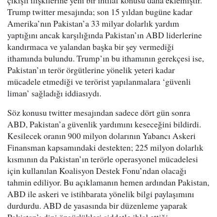
çıkışlı ilişkilerine yeni bir ihtilaf konusu daha eklemiştir.
Trump twitter mesajında; son 15 yıldan bugüne kadar
Amerika’nın Pakistan’a 33 milyar dolarlık yardım
yaptığını ancak karşılığında Pakistan’ın ABD liderlerine
kandırmaca ve yalandan başka bir şey vermediği
ithamında bulundu. Trump’ın bu ithamının gerekçesi ise,
Pakistan’ın terör örgütlerine yönelik yeteri kadar
mücadele etmediği ve terörist yapılanmalara ‘güvenli
liman’ sağladığı iddiasıydı.
Söz konusu twitter mesajından sadece dört gün sonra
ABD, Pakistan’a güvenlik yardımını keseceğini bildirdi.
Kesilecek oranın 900 milyon dolarının Yabancı Askeri
Finansman kapsamındaki destekten; 225 milyon dolarlık
kısmının da Pakistan’ın terörle operasyonel mücadelesi
için kullanılan Koalisyon Destek Fonu’ndan olacağı
tahmin ediliyor. Bu açıklamanın hemen ardından Pakistan,
ABD ile askeri ve istihbarata yönelik bilgi paylaşımını
durdurdu. ABD de yasasında bir düzenleme yaparak