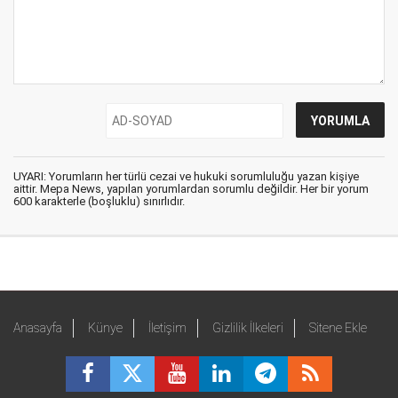
UYARI: Yorumların her türlü cezai ve hukuki sorumluluğu yazan kişiye
aittir. Mepa News, yapılan yorumlardan sorumlu değildir. Her bir yorum
600 karakterle (boşluklu) sınırlıdır.
Anasayfa
Künye
İletişim
Gizlilik İlkeleri
Sitene Ekle