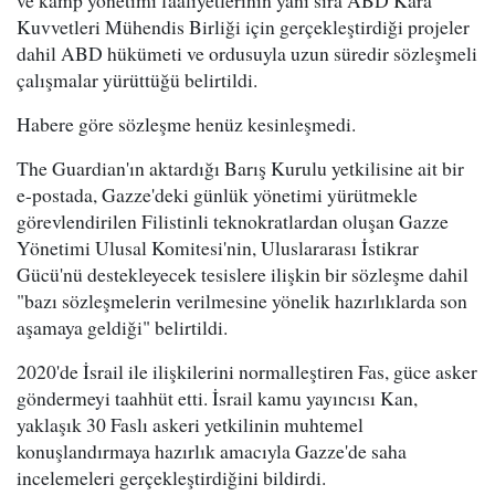
ve kamp yönetimi faaliyetlerinin yanı sıra ABD Kara
Kuvvetleri Mühendis Birliği için gerçekleştirdiği projeler
dahil ABD hükümeti ve ordusuyla uzun süredir sözleşmeli
çalışmalar yürüttüğü belirtildi.
Habere göre sözleşme henüz kesinleşmedi.
The Guardian'ın aktardığı Barış Kurulu yetkilisine ait bir
e-postada, Gazze'deki günlük yönetimi yürütmekle
görevlendirilen Filistinli teknokratlardan oluşan Gazze
Yönetimi Ulusal Komitesi'nin, Uluslararası İstikrar
Gücü'nü destekleyecek tesislere ilişkin bir sözleşme dahil
"bazı sözleşmelerin verilmesine yönelik hazırlıklarda son
aşamaya geldiği" belirtildi.
2020'de İsrail ile ilişkilerini normalleştiren Fas, güce asker
göndermeyi taahhüt etti. İsrail kamu yayıncısı Kan,
yaklaşık 30 Faslı askeri yetkilinin muhtemel
konuşlandırmaya hazırlık amacıyla Gazze'de saha
incelemeleri gerçekleştirdiğini bildirdi.