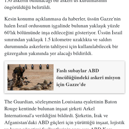
150 askerin bulunacağı bir askeri üs kurulmasının
öngörüldüğü belirtildi.
Kesin konumu açıklanmasa da haberler, üssün Gazze'nin
halen İsrail ordusunun işgalinde bulunan yaklaşık yüzde
60'lık bölümünde inşa edileceğini gösteriyor. Üssün İsrail
sınırından yaklaşık 1.5 kilometre uzaklıkta ve saldırı
durumunda askerlerin tahliyesi için kullanılabilecek bir
güzergahın yakınında yer alacağı bildirildi.
Faslı subaylar ABD
öncülüğündeki askeri misyon
için Gazze'de
The Guardian, sözleşmenin Louisiana eyaletinin Baton
Rouge kentinde bulunan inşaat şirketi Arkel
International'a verildiğini bildirdi. Şirketin, Irak ve
Afganistan'daki ABD güçleri için yürüttüğü inşaat, lojistik