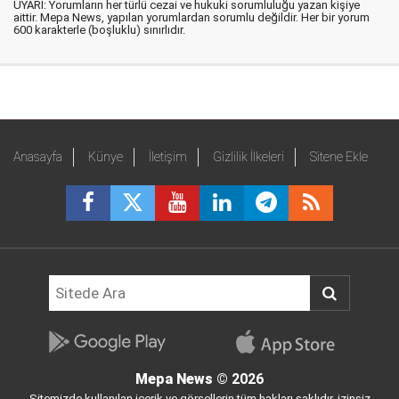
UYARI: Yorumların her türlü cezai ve hukuki sorumluluğu yazan kişiye
aittir. Mepa News, yapılan yorumlardan sorumlu değildir. Her bir yorum
600 karakterle (boşluklu) sınırlıdır.
Anasayfa
Künye
İletişim
Gizlilik İlkeleri
Sitene Ekle
Mepa News
© 2026
Sitemizde kullanılan içerik ve görsellerin tüm hakları saklıdır, izinsiz