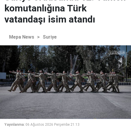
komutanlığına Türk
vatandaşı isim atandı
Mepa News
>
Suriye
Yayınlanma:
06 Ağustos 2026 Perşembe 21:13