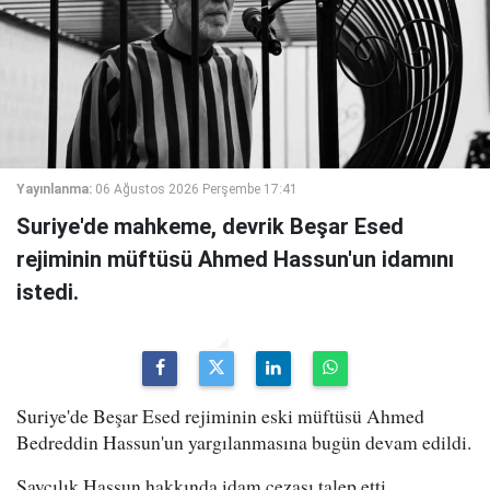
Yayınlanma:
06 Ağustos 2026 Perşembe 17:41
Suriye'de mahkeme, devrik Beşar Esed
rejiminin müftüsü Ahmed Hassun'un idamını
istedi.
Suriye'de Beşar Esed rejiminin eski müftüsü Ahmed
Bedreddin Hassun'un yargılanmasına bugün devam edildi.
Savcılık,Hassun hakkında idam cezası talep etti.