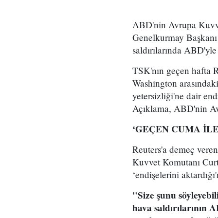
ABD'nin Avrupa Kuvve
Genelkurmay Başkanı Ak
saldırılarında ABD'yle
TSK'nın geçen hafta R
Washington arasındaki
yetersizliği'ne dair en
Açıklama, ABD'nin Av
‘GEÇEN CUMA İLE
Reuters'a demeç veren
Kuvvet Komutanı Curti
‘endişelerini aktardığı
"Size şunu söyleyebi
hava saldırılarının A