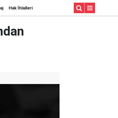
aj
Hak İhlalleri
ndan