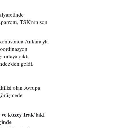
iyaretinde
aparrotti, TSK'nin son
ı konusunda Ankara'yla
koordinasyon
 ortaya çıktı.
dez'den geldi.
kilisi olan Avrupa
 görüşmede
 ve kuzey Irak'taki
çinde