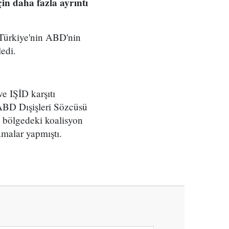
in daha fazla ayrıntı
Türkiye'nin ABD'nin
ledi.
e IŞİD karşıtı
 ABD Dışişleri Sözcüsü
n bölgedeki koalisyon
amalar yapmıştı.