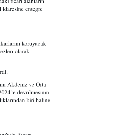
ki ticari alanların
l idaresine entegre
ıkarlarını koruyacak
ezleri olarak
rdi.
nın Akdeniz ve Orta
 2024'te devrilmesinin
klarından biri haline
anı'nda Rusya