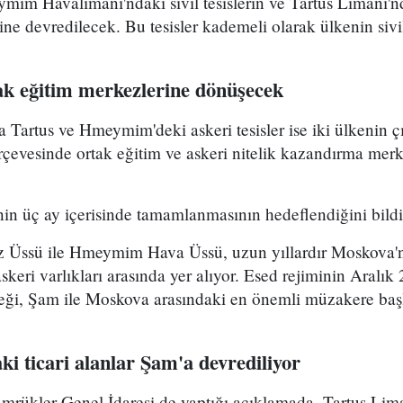
m Havalimanı'ndaki sivil tesislerin ve Tartus Limanı'nda
ine devredilecek. Bu tesisler kademeli olarak ülkenin sivi
tak eğitim merkezlerine dönüşecek
Tartus ve Hmeymim'deki askeri tesisler ise iki ülkenin ç
çevesinde ortak eğitim ve askeri nitelik kazandırma merk
inin üç ay içerisinde tamamlanmasının hedeflendiğini bildi
z Üssü ile Hmeymim Hava Üssü, uzun yıllardır Moskova'
keri varlıkları arasında yer alıyor. Esed rejiminin Aralık
eği, Şam ile Moskova arasındaki en önemli müzakere başlı
i ticari alanlar Şam'a devrediliyor
mrükler Genel İdaresi de yaptığı açıklamada, Tartus Lim