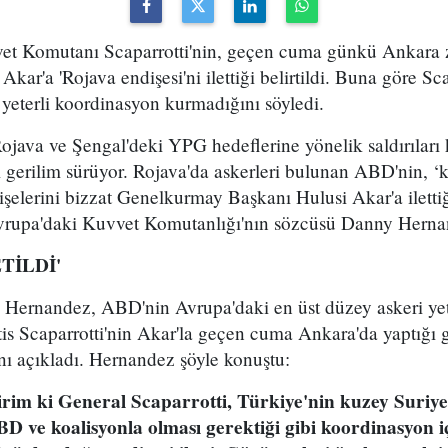
t Komutanı Scaparrotti'nin, geçen cuma günkü Ankara z
ar'a 'Rojava endişesi'ni ilettiği belirtildi. Buna göre Sc
 yeterli koordinasyon kurmadığını söyledi.
ojava ve Şengal'deki YPG hedeflerine yönelik saldırılar
 gerilim sürüyor. Rojava'da askerleri bulunan ABD'nin, ‘
dişelerini bizzat Genelkurmay Başkanı Hulusi Akar'a ilettiği
rupa'daki Kuvvet Komutanlığı'nın sözcüsü Danny Hernan
TİLDİ'
 Hernandez, ABD'nin Avrupa'daki en üst düzey askeri yet
s Scaparrotti'nin Akar'la geçen cuma Ankara'da yaptığı
'nı açıkladı. Hernandez şöyle konuştu:
lirim ki General Scaparrotti, Türkiye'nin kuzey Suriye
BD ve koalisyonla olması gerektiği gibi koordinasyon i