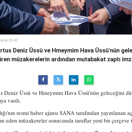
azar 23:47
Tartus Deniz Üssü ve Hmeymim Hava Üssü'nün gelec
süren müzakerelerin ardından mutabakat zaptı imz
rtus Deniz Üssü ve Hmeymim Hava Üssü'nün geleceğini d
ya vardı.
lığı'nın resmi haber ajansı SANA tarafından yayınlanan a
m eden müzakereler sonucunda taraflar yeni bir çerçeve ü