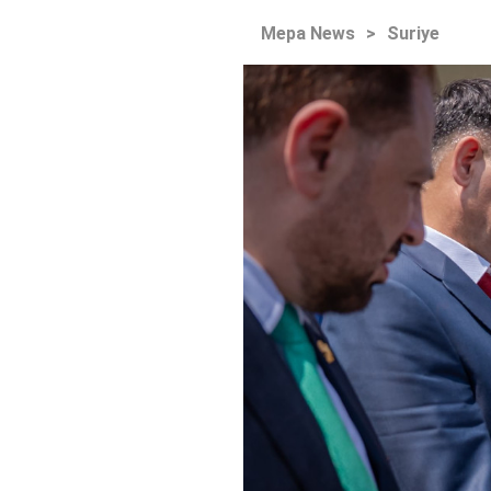
Mepa News
>
Suriye