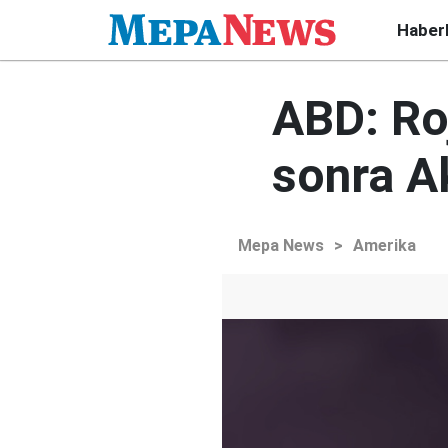
Haber
ABD: Ro
sonra Ak
Mepa News
>
Amerika