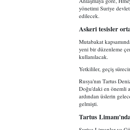
Anlaşmaya göre, Hmeymi
yönetimi Suriye devlet
edilecek.
Askeri tesisler or
Mutabakat kapsamında 
yeni bir düzenleme çer
kullanılacak.
Yetkililer, geçiş sürec
Rusya'nın Tartus Deni
Doğu'daki en önemli as
ardından üslerin gelec
gelmişti.
Tartus Limanı'ndak
Suriye Limanlar ve Gü