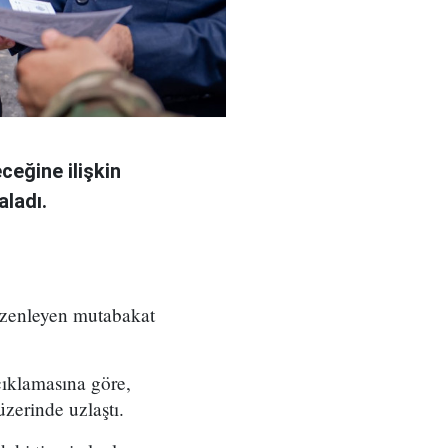
eğine ilişkin
aladı.
üzenleyen mutabakat
çıklamasına göre,
zerinde uzlaştı.