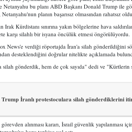
 ve Netanyahu bu planı ABD Başkanı Donald Trump ile g
 Netanyahu'nun planın başarısız olmasından rahatsız olduğ
n Irak Kürdistanı sınırına yakın bölgelerine hava saldırıl
e karşı silahlı bir isyana öncülük etmesi öngörülüyordu.
x News'e verdiği röportajda İran'a silah gönderildiğini sö
ından desteklendiğini doğrular nitelikte açıklamada bulun
 silah gönderdik, hem de çok sayıda" dedi ve "Kürtlerin s
Trump İranlı protestoculara silah gönderdiklerini itir
n görevden alınması kararı, İsrail güvenlik yapılanması i
yahu'ya karşı tepkiye yol açtı.