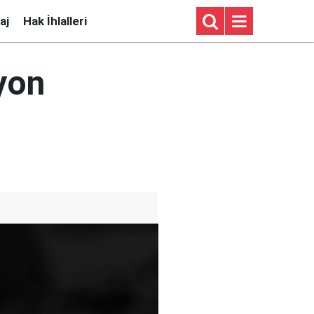
aj
Hak İhlalleri
yon