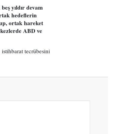
 beş yıldır devam
rtak hedeflerin
up, ortak hareket
rkezlerde ABD ve
istihbarat tecrübesini