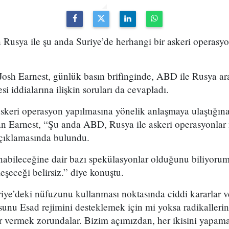
Rusya ile şu anda Suriye’de herhangi bir askeri operasy
osh Earnest, günlük basın brifinginde, ABD ile Rusya ara
 iddialarına ilişkin soruları da cevapladı.
askeri operasyon yapılmasına yönelik anlaşmaya ulaştığına
n Earnest, “Şu anda ABD, Rusya ile askeri operasyonlar n
açıklamasında bulundu.
nabileceğine dair bazı spekülasyonlar olduğunu biliyorum
şeceği belirsiz.” diye konuştu.
iye’deki nüfuzunu kullanması noktasında ciddi kararlar ve
sunu Esad rejimini desteklemek için mi yoksa radikalleri
r vermek zorundalar. Bizim açımızdan, her ikisini yapama