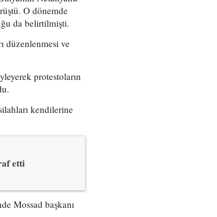
örüştü. O dönemde
u da belirtilmişti.
arı düzenlenmesi ve
yleyerek protestoların
du.
ilahları kendilerine
af etti
çinde Mossad başkanı