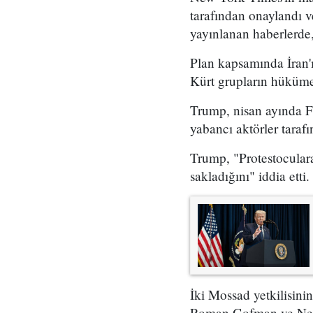
tarafından onaylandı
yayınlanan haberlerde,
Plan kapsamında İran'ı
Kürt grupların hükümet
Trump, nisan ayında Fo
yabancı aktörler taraf
Trump, "Protestoculara
sakladığını" iddia etti.
İki Mossad yetkilisini
Roman Gofman ve Netan