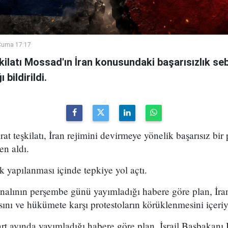
Cuma 17:17
şkilatı Mossad'ın İran konusundaki başarısızlık se
bildirildi.
arat teşkilatı, İran rejimini devirmeye yönelik başarısız bir
en aldı.
k yapılanması içinde tepkiye yol açtı.
analının perşembe günü yayımladığı habere göre plan, İran
sını ve hükümete karşı protestoların körüklenmesini içeri
t ayında yayımladığı habere göre plan, İsrail Başbakan