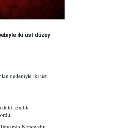
bebiyle iki üst düzey
 plan nedeniyle iki üst
'daki azınlık
yordu.
ı Binyamin Netanyahu