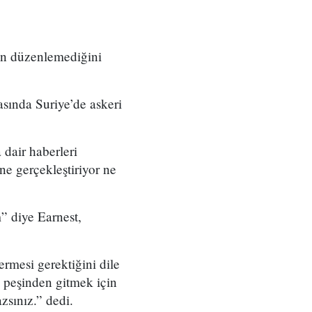
on düzenlemediğini
sında Suriye’de askeri
 dair haberleri
e gerçekleştiriyor ne
” diye Earnest,
rmesi gerektiğini dile
n peşinden gitmek için
zsınız.” dedi.