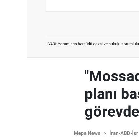
UYARI: Yorumların her türlü cezai ve hukuki sorumlulu
"Mossad'
planı ba
görevden
Mepa News
>
İran-ABD-İsr