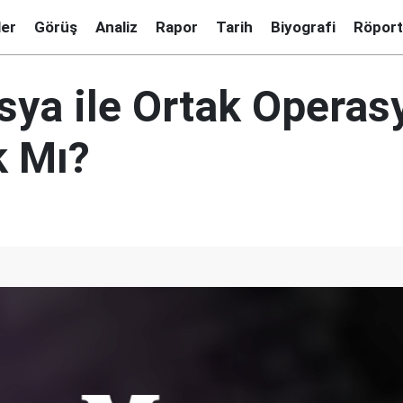
ler
Görüş
Analiz
Rapor
Tarih
Biyografi
Röport
sya ile Ortak Operas
 Mı?