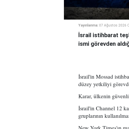
Yayınlanma:
07 Ağustos 2026 
İsrail istihbarat te
ismi görevden aldığı 
İsrail'in Mossad istihb
düzey yetkiliyi görevd
Karar, ülkenin güvenli
İsrail'in Channel 12 k
gruplarının kullanılma
New York Times'ın mar