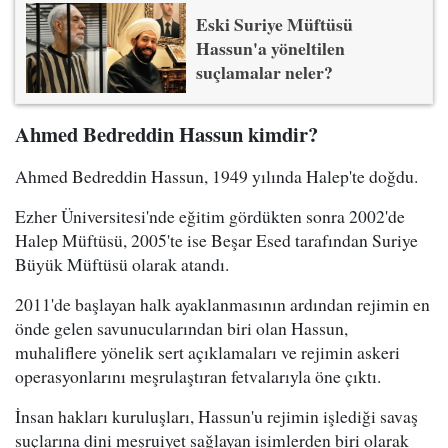
Eski Suriye Müftüsü
Hassun'a yöneltilen
suçlamalar neler?
Ahmed Bedreddin Hassun kimdir?
Ahmed Bedreddin Hassun, 1949 yılında Halep'te doğdu.
Ezher Üniversitesi'nde eğitim gördükten sonra 2002'de
Halep Müftüsü, 2005'te ise Beşar Esed tarafından Suriye
Büyük Müftüsü olarak atandı.
2011'de başlayan halk ayaklanmasının ardından rejimin en
önde gelen savunucularından biri olan Hassun,
muhaliflere yönelik sert açıklamaları ve rejimin askeri
operasyonlarını meşrulaştıran fetvalarıyla öne çıktı.
İnsan hakları kuruluşları, Hassun'u rejimin işlediği savaş
suçlarına dini meşruiyet sağlayan isimlerden biri olarak