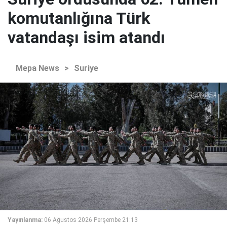
komutanlığına Türk
vatandaşı isim atandı
Mepa News
>
Suriye
Yayınlanma:
06 Ağustos 2026 Perşembe 21:13