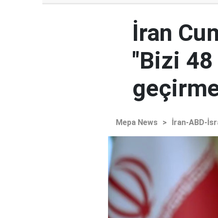
İran Cu
"Bizi 48
geçirmey
Mepa News
>
İran-ABD-İsr