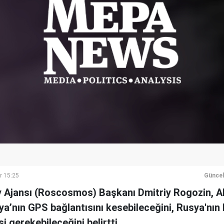
r 15:25
Güncel
 Ajansı (Roscosmos) Başkanı Dmitriy Rogozin, AB
a’nın GPS bağlantısını kesebileceğini, Rusya'nın 
gerekebileceğini belirtti.