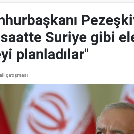
mhurbaşkanı Pezeşki
 saatte Suriye gibi el
i planladılar"
ail çatışması