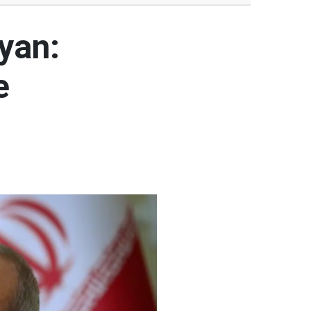
yan:
e