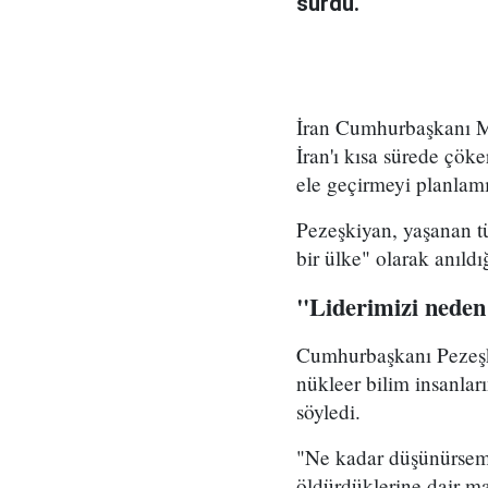
sürdü.
İran Cumhurbaşkanı Me
İran'ı kısa sürede çöke
ele geçirmeyi planlamı
Pezeşkiyan, yaşanan tü
bir ülke" olarak anıld
"Liderimizi neden
Cumhurbaşkanı Pezeşki
nükleer bilim insanlar
söyledi.
"Ne kadar düşünürsem 
öldürdüklerine dair ma