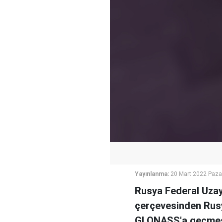
Yayınlanma:
20 Mart 2022 Paza
Rusya Federal Uzay
çerçevesinden Rusy
GLONASS'a geçmesi 