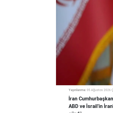
Yayınlanma:
05 Ağustos 2026 
İran Cumhurbaşkanı
ABD ve İsrail'in İra