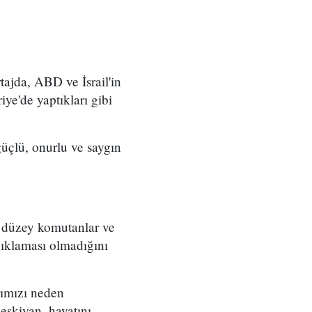
ajda, ABD ve İsrail'in
iye'de yaptıkları gibi
üçlü, onurlu ve saygın
t düzey komutanlar ve
çıklaması olmadığını
rımızı neden
eşkiyan, hayatını