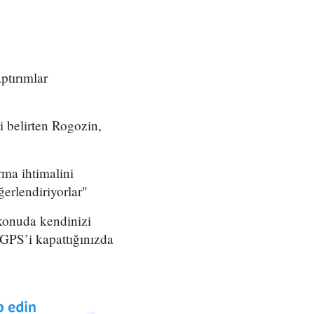
ptırımlar
 belirten Rogozin,
ma ihtimalini
rlendiriyorlar"
konuda kendinizi
GPS’i kapattığınızda