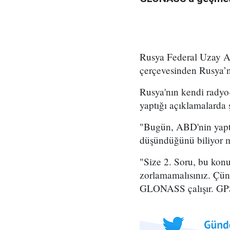
Rusya Federal Uzay A
çerçevesinden Rusya’nı
Rusya'nın kendi
radyo
yaptığı açıklamalarda ş
"Bugün, ABD'nin yapt
düşündüğünü biliyor 
"Size 2. Soru, bu kon
zorlamamalısınız. Çün
GLONASS çalışır. GPS 