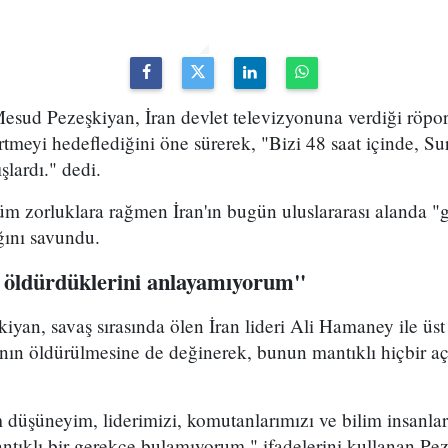
sud Pezeşkiyan, İran devlet televizyonuna verdiği röport
rtmeyi hedeflediğini öne sürerek, "Bizi 48 saat içinde, Sur
şlardı." dedi.
m zorluklara rağmen İran'ın bugün uluslararası alanda "g
ığını savundu.
 öldürdüklerini anlayamıyorum"
yan, savaş sırasında ölen İran lideri Ali Hamaney ile üs
ının öldürülmesine de değinerek, bunun mantıklı hiçbir a
düşüneyim, liderimizi, komutanlarımızı ve bilim insanla
ntıklı bir gerekçe bulamıyorum." ifadelerini kullanan Pez