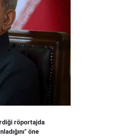
rdiği röportajda
anladığını" öne