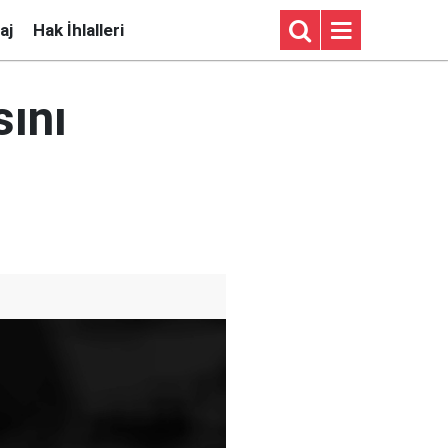
aj
Hak İhlalleri
sını