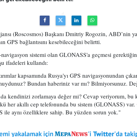
jansı (Roscosmos) Başkanı Dmitriy Rogozin, ABD’nin ya
n GPS bağlantısını kesebileceğini belirtti.
-navigasyon sistemi olan GLONASS'a geçmesi gerektiğini
u ifadeleri kullandı:
ırımlar kapsamında Rusya'yı GPS navigasyonundan çıkar
muydunuz? Bundan haberiniz var mı? Bilmiyorsunuz. Değe
uda kendinizi zorlamaya değer mi? Cevap veriyorum, bu 
kü her akıllı cep telefonunda bu sistem (GLONASS) var. 
ile aynı özelliklere sahip. Bu yüzden sorun yok."