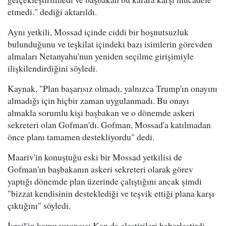
etmedi." dediği aktarıldı.
Aynı yetkili, Mossad içinde ciddi bir hoşnutsuzluk
bulunduğunu ve teşkilat içindeki bazı isimlerin görevden
almaları Netanyahu'nun yeniden seçilme girişimiyle
ilişkilendirdiğini söyledi.
Kaynak, "Plan başarısız olmadı, yalnızca Trump'ın onayını
almadığı için hiçbir zaman uygulanmadı. Bu onayı
almakla sorumlu kişi başbakan ve o dönemde askeri
sekreteri olan Gofman'dı. Gofman, Mossad'a katılmadan
önce planı tamamen destekliyordu" dedi.
Maariv'in konuştuğu eski bir Mossad yetkilisi de
Gofman'ın başbakanın askeri sekreteri olarak görev
yaptığı dönemde plan üzerinde çalıştığını ancak şimdi
"bizzat kendisinin desteklediği ve teşvik ettiği plana karşı
çıktığını" söyledi.
İsrail'in kamu yayıncısı Kan da eleştirileri haberleştirdi.