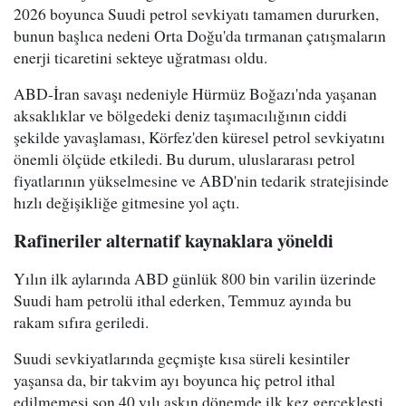
2026 boyunca Suudi petrol sevkiyatı tamamen dururken,
bunun başlıca nedeni Orta Doğu'da tırmanan çatışmaların
enerji ticaretini sekteye uğratması oldu.
ABD-İran savaşı nedeniyle Hürmüz Boğazı'nda yaşanan
aksaklıklar ve bölgedeki deniz taşımacılığının ciddi
şekilde yavaşlaması, Körfez'den küresel petrol sevkiyatını
önemli ölçüde etkiledi. Bu durum, uluslararası petrol
fiyatlarının yükselmesine ve ABD'nin tedarik stratejisinde
hızlı değişikliğe gitmesine yol açtı.
Rafineriler alternatif kaynaklara yöneldi
Yılın ilk aylarında ABD günlük 800 bin varilin üzerinde
Suudi ham petrolü ithal ederken, Temmuz ayında bu
rakam sıfıra geriledi.
Suudi sevkiyatlarında geçmişte kısa süreli kesintiler
yaşansa da, bir takvim ayı boyunca hiç petrol ithal
edilmemesi son 40 yılı aşkın dönemde ilk kez gerçekleşti.