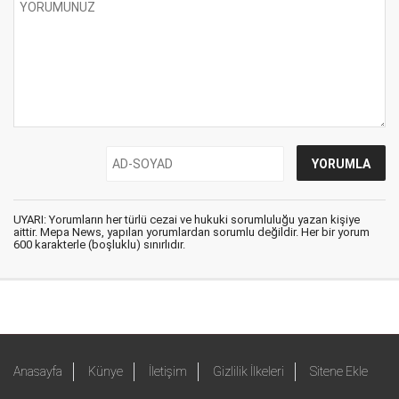
UYARI: Yorumların her türlü cezai ve hukuki sorumluluğu yazan kişiye
aittir. Mepa News, yapılan yorumlardan sorumlu değildir. Her bir yorum
600 karakterle (boşluklu) sınırlıdır.
Anasayfa
Künye
İletişim
Gizlilik İlkeleri
Sitene Ekle