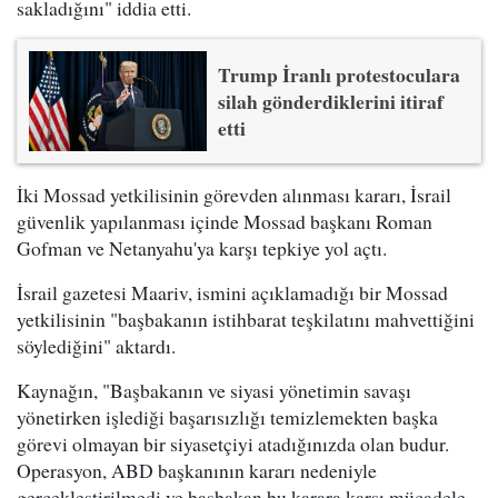
sakladığını" iddia etti.
Trump İranlı protestoculara
silah gönderdiklerini itiraf
etti
İki Mossad yetkilisinin görevden alınması kararı, İsrail
güvenlik yapılanması içinde Mossad başkanı Roman
Gofman ve Netanyahu'ya karşı tepkiye yol açtı.
İsrail gazetesi Maariv, ismini açıklamadığı bir Mossad
yetkilisinin "başbakanın istihbarat teşkilatını mahvettiğini
söylediğini" aktardı.
Kaynağın, "Başbakanın ve siyasi yönetimin savaşı
yönetirken işlediği başarısızlığı temizlemekten başka
görevi olmayan bir siyasetçiyi atadığınızda olan budur.
Operasyon, ABD başkanının kararı nedeniyle
gerçekleştirilmedi ve başbakan bu karara karşı mücadele