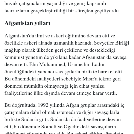
büyük çatışmaların yaşandığı ve geniş kapsamlı
taarruzların gerçekleştirildiği bir süreçten geçiliyordu.
Afganistan yılları
Afganistan'da ilmi ve askeri eğitimine devam etti ve
özellikle askeri alanda uzmanlık kazandı. Sovyetler Birliği
mağlup olarak ülkeden geri çekilene ve desteklediği
komünist yönetim de yıkılana kadar Afganistan'da savaşa
devam etti. Ebu Muhammed, Usame bin Ladin
öncülüğündeki yabancı savaşçılarla birlikte hareket etti.
Bu dönemdeki faaliyetleri sebebiyle Mısır'a tekrar geri
dönmesi mümkün olmayacağı için cihat yanlısı
faaliyetlerine ülke dışında devam etmeye karar verdi.
Bu doğrultuda, 1992 yılında Afgan gruplar arasındaki iç
çatışmalara dahil olmak istemedi ve diğer savaşçılarla
birlikte Sudan'a gitti. Sudan'da da faaliyetlerine devam
etti, bu dönemde Somali ve Ogadin'deki savaşçıların
eğitilmesi sürecinde yer aldı. Bu askeri eğitim sürecinin