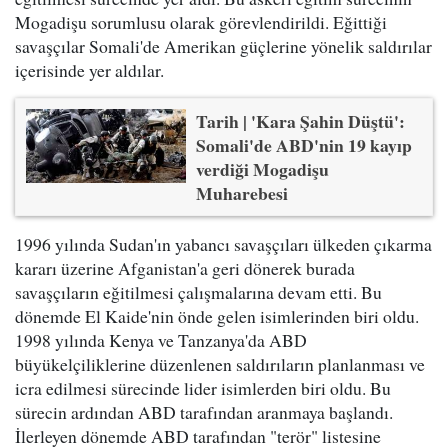
Mogadişu sorumlusu olarak görevlendirildi. Eğittiği
savaşçılar Somali'de Amerikan güçlerine yönelik saldırılar
içerisinde yer aldılar.
Tarih | 'Kara Şahin Düştü':
Somali'de ABD'nin 19 kayıp
verdiği Mogadişu
Muharebesi
1996 yılında Sudan'ın yabancı savaşçıları ülkeden çıkarma
kararı üzerine Afganistan'a geri dönerek burada
savaşçıların eğitilmesi çalışmalarına devam etti. Bu
dönemde El Kaide'nin önde gelen isimlerinden biri oldu.
1998 yılında Kenya ve Tanzanya'da ABD
büyükelçiliklerine düzenlenen saldırıların planlanması ve
icra edilmesi sürecinde lider isimlerden biri oldu. Bu
sürecin ardından ABD tarafından aranmaya başlandı.
İlerleyen dönemde ABD tarafından "terör" listesine