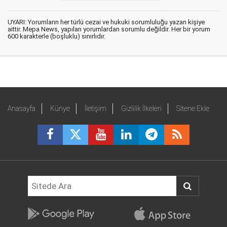
UYARI: Yorumların her türlü cezai ve hukuki sorumluluğu yazan kişiye
aittir. Mepa News, yapılan yorumlardan sorumlu değildir. Her bir yorum
600 karakterle (boşluklu) sınırlıdır.
Anasayfa
Künye
İletişim
Gizlilik İlkeleri
Sitene Ekle